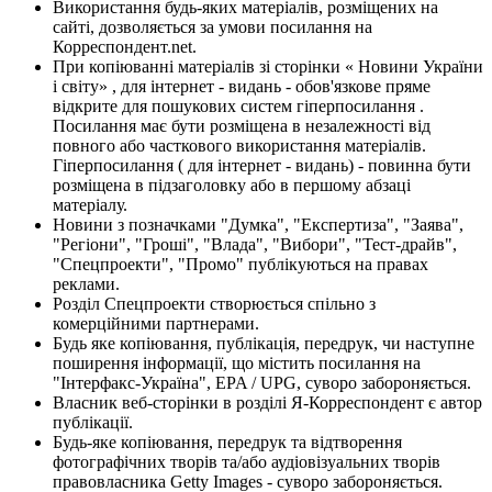
Використання будь-яких матеріалів, розміщених на
сайті, дозволяється за умови посилання на
Корреспондент.net.
При копіюванні матеріалів зі сторінки « Новини України
і світу» , для інтернет - видань - обов'язкове пряме
відкрите для пошукових систем гіперпосилання .
Посилання має бути розміщена в незалежності від
повного або часткового використання матеріалів.
Гіперпосилання ( для інтернет - видань) - повинна бути
розміщена в підзаголовку або в першому абзаці
матеріалу.
Новини з позначками "Думка", "Експертиза", "Заява",
"Регіони", "Гроші", "Влада", "Вибори", "Тест-драйв",
"Спецпроекти", "Промо" публікуються на правах
реклами.
Розділ Спецпроекти створюється спільно з
комерційними партнерами.
Будь яке копіювання, публікація, передрук, чи наступне
поширення інформації, що містить посилання на
"Інтерфакс-Україна", EPA / UPG, суворо забороняється.
Власник веб-сторінки в розділі Я-Корреспондент є автор
публікації.
Будь-яке копіювання, передрук та відтворення
фотографічних творів та/або аудіовізуальних творів
правовласника Getty Images - суворо забороняється.