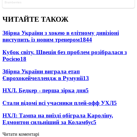
ЧИТАЙТЕ ТАКОЖ
Збірна України з хокею в елітному дивізіоні
виступить із новим тренером
1844
Кубок світу. Швеція без проблем розібралася з
Росією
18
Збірна України виграла етап
Єврохокейчеллендж в Румунії
13
НХЛ. Бедкер - перша зірка дня
5
Стали відомі всі учасники плей-офф УХЛ
5
НХЛ: Тампа на виїзді обіграла Кароліну,
Едмонтон сильніший за Коламбус
5
Читати коментарі