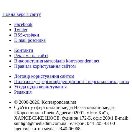
Повна версія сайту
Facebook
Twitter
RSS-стрічки
E-mail розсилка
Контакти
Реклама на сайті
Використання матеріалів korrespondent.net
Правила користування сайтом
Договір користування сайтом
Політика у сфері конфіденційності і персональних даних
Угода щодо користування
Редакція
© 2000-2026, Korrespondent.net
Суб'єкт у сфері онлайн-медіа Назва онлайн-медіа –
«КореспонденТ.net» Адреса: 02091, місто Київ,
ХАРКІВСЬКЕ ШОСЕ, будинок 172-Б, офіс 208/1 E-mail:
sunlight@mediadim.com.ua
Телефон: 044-205-43-00
Ідентифікатор медіа – R40-06068