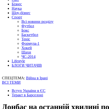
Бізнес
Наука
Шоу-бізнес
Спорт
Всі новини розділу
Футбол
Бокс
Баскетбол
Теніс
Формула-1
Хокей
Шахи
ЧС-2014
Lifestyle
БЛОГИ ЧИТАЧІВ
СПЕЦТЕМА:
Війна в Ірані
ВСІ ТЕМИ
Вступ України в ЄС
Теракт в Барселоні
Донбас на останній хвилині 