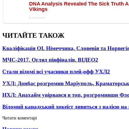
ЧИТАЙТЕ ТАКОЖ
Кваліфікація ОІ. Німеччина, Словенія та Норвегі
МЧС-2017. Огляд півфіналів. ВІДЕО
2
Стали відомі всі учасники плей-офф УХЛ
2
УХЛ: Донбас розгромив Маріуполь, Краматорськ
НХЛ: Анахайм увірвався в топ, розгромивши Фл
Відомий канадський хокеїст дивиться з надією на
Читати коментарі