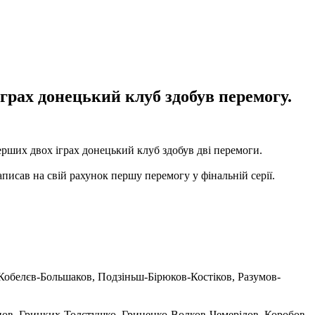
іграх донецький клуб здобув перемогу.
ерших двох іграх донецький клуб здобув дві перемоги.
аписав на свій рахунок першу перемогу у фінальній серії.
Кобелєв-Большаков, Подзіньш-Бірюков-Костіков, Разумов-
ов, Грицких-Толстушко, Гриценко-Волков-Чемерілов, Коробов-