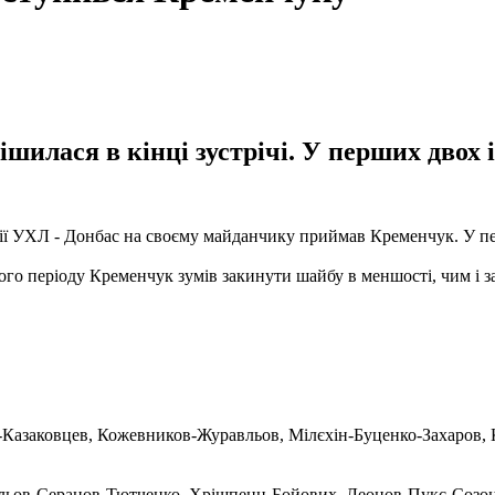
шилася в кінці зустрічі. У перших двох 
ерії УХЛ - Донбас на своєму майданчику приймав Кременчук. У п
ього періоду Кременчук зумів закинути шайбу в меншості, чим і з
н-Казаковцев, Кожевников-Журавльов, Мілєхін-Буценко-Захаров, 
льов-Серанов-Тютченко, Хрішпенц-Бойових, Леонов-Пукс-Созон