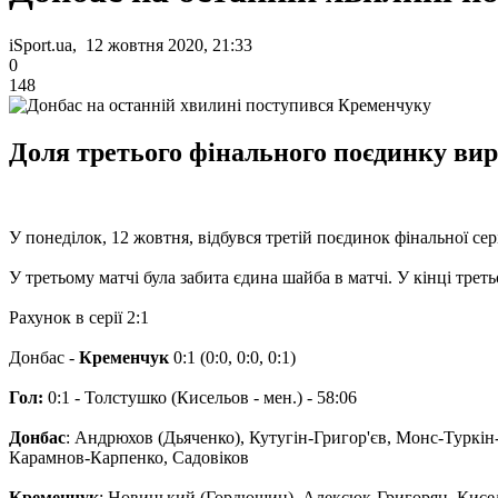
iSport.ua, 12 жовтня 2020, 21:33
0
148
Доля третього фінального поєдинку вирі
У понеділок, 12 жовтня, відбувся третій поєдинок фінальної с
У третьому матчі була забита єдина шайба в матчі. У кінці трет
Рахунок в серії 2:1
Донбас -
Кременчук
0:1 (0:0, 0:0, 0:1)
Гол:
0:1 - Толстушко (Кисельов - мен.) - 58:06
Донбас
: Андрюхов (Дьяченко), Кутугін-Григор'єв, Монс-Туркі
Карамнов-Карпенко, Садовіков
Кременчук
: Новицький (Гордюшин), Алексюк-Григорян, Кисе