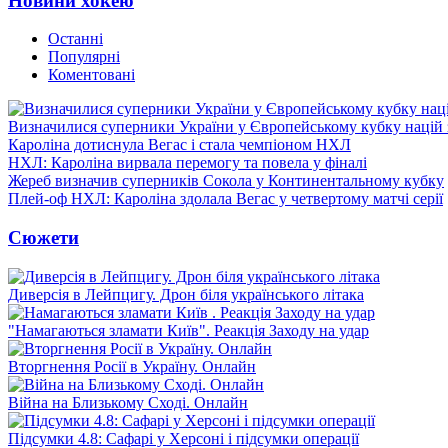
Новини хокею
Останні
Популярні
Коментовані
Визначилися суперники України у Європейському кубку націй 
Кароліна дотиснула Вегас і стала чемпіоном НХЛ
НХЛ: Кароліна вирвала перемогу та повела у фіналі
Жереб визначив суперників Сокола у Континентальному кубку
Плей-оф НХЛ: Кароліна здолала Вегас у четвертому матчі серії
Сюжети
Диверсія в Лейпцигу. Дрон біля українського літака
"Намагаються зламати Київ". Реакція Заходу на удар
Вторгнення Росії в Україну. Онлайн
Війна на Близькому Сході. Онлайн
Підсумки 4.8: Сафарі у Херсоні і підсумки операції