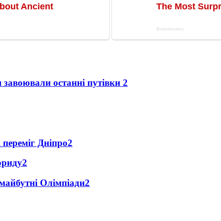
я завоювали останні путівки
2
 переміг Дніпро
2
ориду
2
 майбутні Олімпіади
2