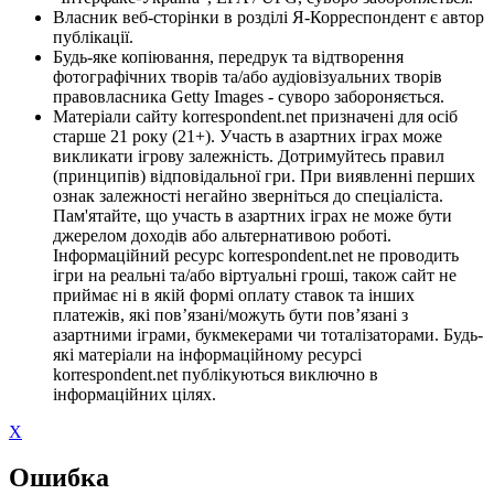
Власник веб-сторінки в розділі Я-Корреспондент є автор
публікації.
Будь-яке копіювання, передрук та відтворення
фотографічних творів та/або аудіовізуальних творів
правовласника Getty Images - суворо забороняється.
Матеріали сайту korrespondent.net призначені для осіб
старше 21 року (21+). Участь в азартних іграх може
викликати ігрову залежність. Дотримуйтесь правил
(принципів) відповідальної гри. При виявленні перших
ознак залежності негайно зверніться до спеціаліста.
Пам'ятайте, що участь в азартних іграх не може бути
джерелом доходів або альтернативою роботі.
Інформаційний ресурс korrespondent.net не проводить
ігри на реальні та/або віртуальні гроші, також сайт не
приймає ні в якій формі оплату ставок та інших
платежів, які пов’язані/можуть бути пов’язані з
азартними іграми, букмекерами чи тоталізаторами. Будь-
які матеріали на інформаційному ресурсі
korrespondent.net публікуються виключно в
інформаційних цілях.
X
Ошибка