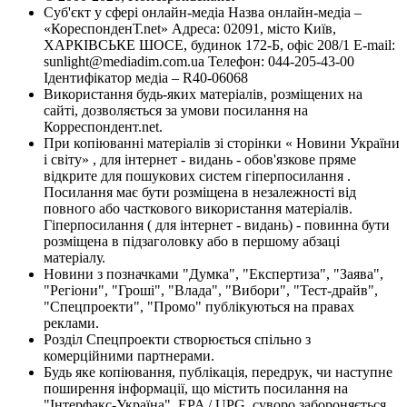
Суб'єкт у сфері онлайн-медіа Назва онлайн-медіа –
«КореспонденТ.net» Адреса: 02091, місто Київ,
ХАРКІВСЬКЕ ШОСЕ, будинок 172-Б, офіс 208/1 E-mail:
sunlight@mediadim.com.ua
Телефон: 044-205-43-00
Ідентифікатор медіа – R40-06068
Використання будь-яких матеріалів, розміщених на
сайті, дозволяється за умови посилання на
Корреспондент.net.
При копіюванні матеріалів зі сторінки « Новини України
і світу» , для інтернет - видань - обов'язкове пряме
відкрите для пошукових систем гіперпосилання .
Посилання має бути розміщена в незалежності від
повного або часткового використання матеріалів.
Гіперпосилання ( для інтернет - видань) - повинна бути
розміщена в підзаголовку або в першому абзаці
матеріалу.
Новини з позначками "Думка", "Експертиза", "Заява",
"Регіони", "Гроші", "Влада", "Вибори", "Тест-драйв",
"Спецпроекти", "Промо" публікуються на правах
реклами.
Розділ Спецпроекти створюється спільно з
комерційними партнерами.
Будь яке копіювання, публікація, передрук, чи наступне
поширення інформації, що містить посилання на
"Інтерфакс-Україна", EPA / UPG, суворо забороняється.