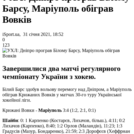
Барсу, Маріуполь обіграв
Вовків
iSport.ua, 31 січня 2021, 18:52
0
123
Завершилися два матчі регулярного
чемпіонату України з хокею.
Білий Барс здобув вольову перемогу над Дніпром, а Маріуполь
обіграв Крижаних Вовків у матчах 30-го туру Української
хокейної ліги.
Крижані Вовки -
Маріуполь
3:4 (1:2, 2:1, 0:1)
Шайби
: 0: 1 Карпенко (Костарєв, Лихачов, більш.), 4:11; 0:2
Лихачов (Карпенко), 8:40; 1:2 Орлов (Маландін), 11:23; 1:3
Градусів (Мазур, Бондаренко), 21:59; 2:3 Дорофєєв (Хеффрнан