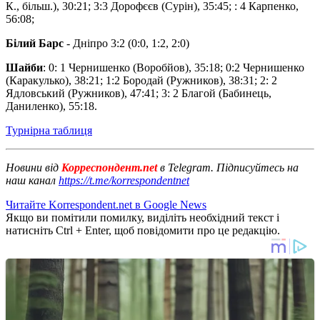
К., більш.), 30:21; 3:3 Дорофєєв (Сурін), 35:45; : 4 Карпенко,
56:08;
Білий Барс
- Дніпро 3:2 (0:0, 1:2, 2:0)
Шайби
: 0: 1 Чернишенко (Воробйов), 35:18; 0:2 Чернишенко
(Каракулько), 38:21; 1:2 Бородай (Ружников), 38:31; 2: 2
Ядловський (Ружников), 47:41; 3: 2 Благой (Бабинець,
Даниленко), 55:18.
Турнірна таблиця
Новини від
Корреспондент.net
в Telegram. Підписуйтесь на
наш канал
https://t.me/korrespondentnet
Читайте Korrespondent.net в Google News
Якщо ви помітили помилку, виділіть необхідний текст і
натисніть Ctrl + Enter, щоб повідомити про це редакцію.