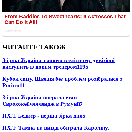
ЧИТАЙТЕ ТАКОЖ
Збірна України з хокею в елітному дивізіоні
виступить із новим тренером
1195
Кубок світу. Швеція без проблем розібралася з
Росією
11
Збірна України виграла етап
Єврохокейчеллендж в Румунії
7
НХЛ. Бедкер - перша зірка дня
5
НХЛ: Тампа на виїзді обіграла Кароліну,