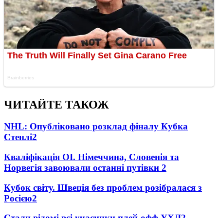
ЧИТАЙТЕ ТАКОЖ
NHL: Опубліковано розклад фіналу Кубка
Стенлі
2
Кваліфікація ОІ. Німеччина, Словенія та
Норвегія завоювали останні путівки
2
Кубок світу. Швеція без проблем розібралася з
Росією
2
Стали відомі всі учасники плей-офф УХЛ
2