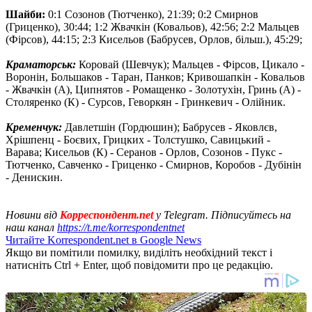
Шайби:
0:1 Созонов (Тютченко), 21:39; 0:2 Смирнов
(Гриценко), 30:44; 1:2 Жвачкін (Ковальов), 42:56; 2:2 Мальцев
(Фірсов), 44:15; 2:3 Кисельов (Бабрусев, Орлов, більш.), 45:29;
Краматорськ:
Коровай (Шевчук); Мальцев - Фірсов, Цикало -
Воронін, Большаков - Таран, Панков; Кривошапкін - Ковальов
- Жвачкін (А), Ципнятов - Ромащенко - Золотухін, Гринь (А) -
Столяренко (К) - Сурсов, Геворкян - Гринкевич - Олійник.
Кременчук:
Давлетшін (Гордюшин); Бабрусев - Яковлєв,
Хрішпенц - Боєвих, Грицких - Толстушко, Савицький -
Варава; Кисельов (К) - Серанов - Орлов, Созонов - Пукс -
Тютченко, Савченко - Гриценко - Смирнов, Коробов - Дубінін
- Денискин.
Новини від
Корреспондент.net
у Telegram. Підписуйтесь на
наш канал
https://t.me/korrespondentnet
Читайте Korrespondent.net в Google News
Якщо ви помітили помилку, виділіть необхідний текст і
натисніть Ctrl + Enter, щоб повідомити про це редакцію.