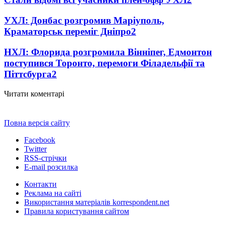
УХЛ: Донбас розгромив Маріуполь,
Краматорськ переміг Дніпро
2
НХЛ: Флорида розгромила Вінніпег, Едмонтон
поступився Торонто, перемоги Філадельфії та
Піттсбурга
2
Читати коментарі
Повна версія сайту
Facebook
Twitter
RSS-стрічки
E-mail розсилка
Контакти
Реклама на сайті
Використання матеріалів korrespondent.net
Правила користування сайтом