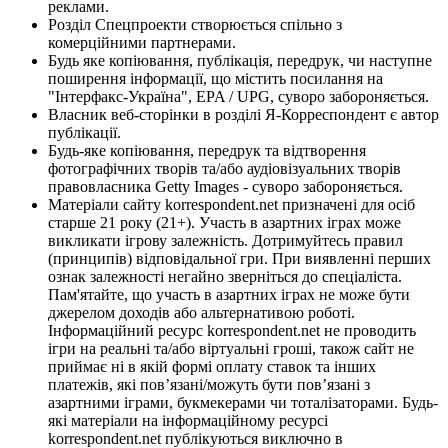
реклами.
Розділ Спецпроекти створюється спільно з
комерційними партнерами.
Будь яке копіювання, публікація, передрук, чи наступне
поширення інформації, що містить посилання на
"Інтерфакс-Україна", EPA / UPG, суворо забороняється.
Власник веб-сторінки в розділі Я-Корреспондент є автор
публікації.
Будь-яке копіювання, передрук та відтворення
фотографічних творів та/або аудіовізуальних творів
правовласника Getty Images - суворо забороняється.
Матеріали сайту korrespondent.net призначені для осіб
старше 21 року (21+). Участь в азартних іграх може
викликати ігрову залежність. Дотримуйтесь правил
(принципів) відповідальної гри. При виявленні перших
ознак залежності негайно зверніться до спеціаліста.
Пам'ятайте, що участь в азартних іграх не може бути
джерелом доходів або альтернативою роботі.
Інформаційний ресурс korrespondent.net не проводить
ігри на реальні та/або віртуальні гроші, також сайт не
приймає ні в якій формі оплату ставок та інших
платежів, які пов’язані/можуть бути пов’язані з
азартними іграми, букмекерами чи тоталізаторами. Будь-
які матеріали на інформаційному ресурсі
korrespondent.net публікуються виключно в