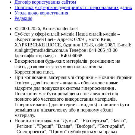
Договір користування сайтом
Політика у сфері конфіденційності і персональних даних
Угода щодо користування
Редакція
© 2000-2026, Korrespondent.net
Суб'єкт у сфері онлайн-медіа Назва онлайн-медіа –
«КореспонденТ.net» Адреса: 02091, місто Київ,
ХАРКІВСЬКЕ ШОСЕ, будинок 172-Б, офіс 208/1 E-mail:
sunlight@mediadim.com.ua
Телефон: 044-205-43-00
Ідентифікатор медіа – R40-06068
Використання будь-яких матеріалів, розміщених на
сайті, дозволяється за умови посилання на
Корреспондент.net.
При копіюванні матеріалів зі сторінки « Новини України
і світу» , для інтернет - видань - обов'язкове пряме
відкрите для пошукових систем гіперпосилання .
Посилання має бути розміщена в незалежності від
повного або часткового використання матеріалів.
Гіперпосилання ( для інтернет - видань) - повинна бути
розміщена в підзаголовку або в першому абзаці
матеріалу.
Новини з позначками "Думка", "Експертиза", "Заява",
"Регіони", "Гроші", "Влада", "Вибори", "Тест-драйв",
"Спецпроекти", "Промо" публікуються на правах