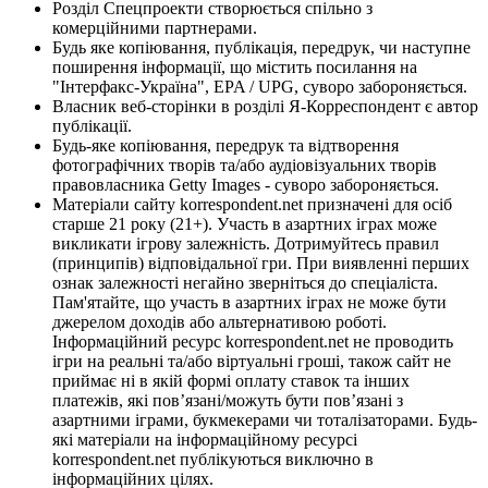
Розділ Спецпроекти створюється спільно з
комерційними партнерами.
Будь яке копіювання, публікація, передрук, чи наступне
поширення інформації, що містить посилання на
"Інтерфакс-Україна", EPA / UPG, суворо забороняється.
Власник веб-сторінки в розділі Я-Корреспондент є автор
публікації.
Будь-яке копіювання, передрук та відтворення
фотографічних творів та/або аудіовізуальних творів
правовласника Getty Images - суворо забороняється.
Матеріали сайту korrespondent.net призначені для осіб
старше 21 року (21+). Участь в азартних іграх може
викликати ігрову залежність. Дотримуйтесь правил
(принципів) відповідальної гри. При виявленні перших
ознак залежності негайно зверніться до спеціаліста.
Пам'ятайте, що участь в азартних іграх не може бути
джерелом доходів або альтернативою роботі.
Інформаційний ресурс korrespondent.net не проводить
ігри на реальні та/або віртуальні гроші, також сайт не
приймає ні в якій формі оплату ставок та інших
платежів, які пов’язані/можуть бути пов’язані з
азартними іграми, букмекерами чи тоталізаторами. Будь-
які матеріали на інформаційному ресурсі
korrespondent.net публікуються виключно в
інформаційних цілях.