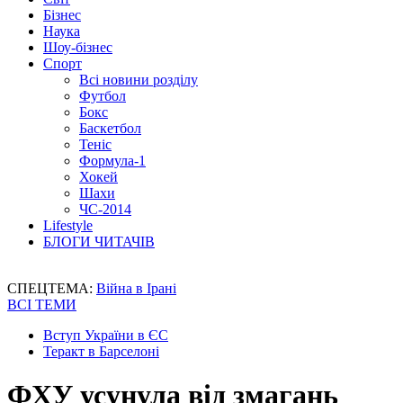
Бізнес
Наука
Шоу-бізнес
Спорт
Всі новини розділу
Футбол
Бокс
Баскетбол
Теніс
Формула-1
Хокей
Шахи
ЧС-2014
Lifestyle
БЛОГИ ЧИТАЧІВ
СПЕЦТЕМА:
Війна в Ірані
ВСІ ТЕМИ
Вступ України в ЄС
Теракт в Барселоні
ФХУ усунула від змагань