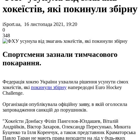
хокеїстів, які покинули збірну
iSport.ua, 16 листопада 2021, 19:20
0
348
Спортсмени зазнали тимчасового
покарання.
Федерація хокею України ухвалила рішення усунути сімох
хокеїстів, які
покинули збірну
напередодні Euro Hockey
Challenge.
Організація опублікувала офіційну заяву, в якій оголосила
запровадження санкцій до порушників.
"Хокеїсти Донбасу Філіп Пангелов-Юлдашев, Віталій
Андрійків, Віктор Захаров, Олександр Пересунько, Микита
Буценко та Ілля Коренчук, а також представник Краматорська
Павло Таран не мають права виходити на лід у будь-яких