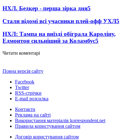
НХЛ. Бедкер - перша зірка дня
5
Стали відомі всі учасники плей-офф УХЛ
5
НХЛ: Тампа на виїзді обіграла Кароліну,
Едмонтон сильніший за Коламбус
5
Читати коментарі
Повна версія сайту
Facebook
Twitter
RSS-стрічки
E-mail розсилка
Контакти
Реклама на сайті
Використання матеріалів korrespondent.net
Правила користування сайтом
Договір користування сайтом