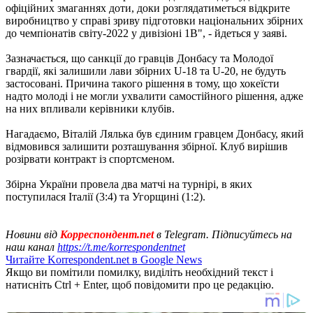
офіційних змаганнях доти, доки розглядатиметься відкрите
виробництво у справі зриву підготовки національних збірних
до чемпіонатів світу-2022 у дивізіоні 1В", - йдеться у заяві.
Зазначається, що санкції до гравців Донбасу та Молодої
гвардії, які залишили лави збірних U-18 та U-20, не будуть
застосовані. Причина такого рішення в тому, що хокеїсти
надто молоді і не могли ухвалити самостійного рішення, адже
на них впливали керівники клубів.
Нагадаємо, Віталій Лялька був єдиним гравцем Донбасу, який
відмовився залишити розташування збірної. Клуб вирішив
розірвати контракт із спортсменом.
Збірна України провела два матчі на турнірі, в яких
поступилася Італії (3:4) та Угорщині (1:2).
Новини від
Корреспондент.net
в Telegram. Підписуйтесь на
наш канал
https://t.me/korrespondentnet
Читайте Korrespondent.net в Google News
Якщо ви помітили помилку, виділіть необхідний текст і
натисніть Ctrl + Enter, щоб повідомити про це редакцію.