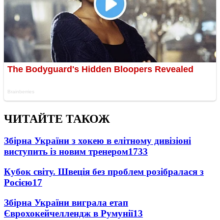
ЧИТАЙТЕ ТАКОЖ
Збірна України з хокею в елітному дивізіоні
виступить із новим тренером
1733
Кубок світу. Швеція без проблем розібралася з
Росією
17
Збірна України виграла етап
Єврохокейчеллендж в Румунії
13