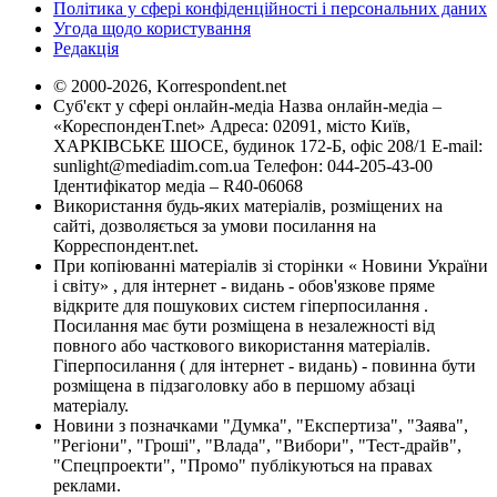
Політика у сфері конфіденційності і персональних даних
Угода щодо користування
Редакція
© 2000-2026, Korrespondent.net
Суб'єкт у сфері онлайн-медіа Назва онлайн-медіа –
«КореспонденТ.net» Адреса: 02091, місто Київ,
ХАРКІВСЬКЕ ШОСЕ, будинок 172-Б, офіс 208/1 E-mail:
sunlight@mediadim.com.ua
Телефон: 044-205-43-00
Ідентифікатор медіа – R40-06068
Використання будь-яких матеріалів, розміщених на
сайті, дозволяється за умови посилання на
Корреспондент.net.
При копіюванні матеріалів зі сторінки « Новини України
і світу» , для інтернет - видань - обов'язкове пряме
відкрите для пошукових систем гіперпосилання .
Посилання має бути розміщена в незалежності від
повного або часткового використання матеріалів.
Гіперпосилання ( для інтернет - видань) - повинна бути
розміщена в підзаголовку або в першому абзаці
матеріалу.
Новини з позначками "Думка", "Експертиза", "Заява",
"Регіони", "Гроші", "Влада", "Вибори", "Тест-драйв",
"Спецпроекти", "Промо" публікуються на правах
реклами.