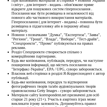
При копіюванні матеріалів зі сторінки « Новини України
і світу» , для інтернет - видань - обов'язкове пряме
відкрите для пошукових систем гіперпосилання .
Посилання має бути розміщена в незалежності від
повного або часткового використання матеріалів.
Гіперпосилання ( для інтернет - видань) - повинна бути
розміщена в підзаголовку або в першому абзаці
матеріалу.
Новини з позначками "Думка", "Експертиза", "Заява",
"Регіони", "Гроші", "Влада", "Вибори", "Тест-драйв",
"Спецпроекти", "Промо" публікуються на правах
реклами.
Розділ Спецпроекти створюється спільно з
комерційними партнерами.
Будь яке копіювання, публікація, передрук, чи наступне
поширення інформації, що містить посилання на
"Інтерфакс-Україна", EPA / UPG, суворо забороняється.
Власник веб-сторінки в розділі Я-Корреспондент є автор
публікації.
Будь-яке копіювання, передрук та відтворення
фотографічних творів та/або аудіовізуальних творів
правовласника Getty Images - суворо забороняється.
Матеріали сайту korrespondent.net призначені для осіб
старше 21 року (21+). Участь в азартних іграх може
викликати ігрову залежність. Дотримуйтесь правил