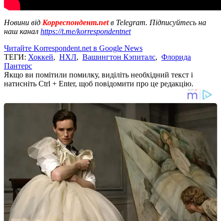
Новини від
Корреспондент.net
в Telegram. Підписуйтесь на
наш канал
https://t.me/korrespondentnet
Читайте Korrespondent.net в Google News
ТЕГИ:
Хоккей
,
НХЛ
,
Вашингтон Кэпиталс
,
Флорида
Пантерс
Якщо ви помітили помилку, виділіть необхідний текст і
натисніть Ctrl + Enter, щоб повідомити про це редакцію.