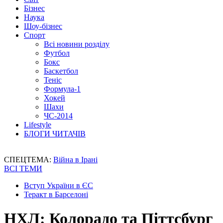
Бізнес
Наука
Шоу-бізнес
Спорт
Всі новини розділу
Футбол
Бокс
Баскетбол
Теніс
Формула-1
Хокей
Шахи
ЧС-2014
Lifestyle
БЛОГИ ЧИТАЧІВ
СПЕЦТЕМА:
Війна в Ірані
ВСІ ТЕМИ
Вступ України в ЄС
Теракт в Барселоні
НХЛ: Колорадо та Піттсбург