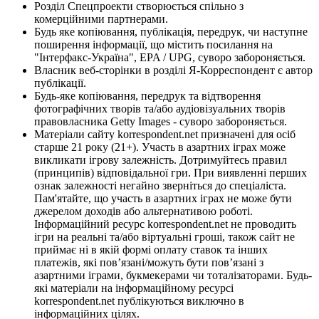
Розділ Спецпроекти створюється спільно з
комерційними партнерами.
Будь яке копіювання, публікація, передрук, чи наступне
поширення інформації, що містить посилання на
"Інтерфакс-Україна", EPA / UPG, суворо забороняється.
Власник веб-сторінки в розділі Я-Корреспондент є автор
публікації.
Будь-яке копіювання, передрук та відтворення
фотографічних творів та/або аудіовізуальних творів
правовласника Getty Images - суворо забороняється.
Матеріали сайту korrespondent.net призначені для осіб
старше 21 року (21+). Участь в азартних іграх може
викликати ігрову залежність. Дотримуйтесь правил
(принципів) відповідальної гри. При виявленні перших
ознак залежності негайно зверніться до спеціаліста.
Пам'ятайте, що участь в азартних іграх не може бути
джерелом доходів або альтернативою роботі.
Інформаційний ресурс korrespondent.net не проводить
ігри на реальні та/або віртуальні гроші, також сайт не
приймає ні в якій формі оплату ставок та інших
платежів, які пов’язані/можуть бути пов’язані з
азартними іграми, букмекерами чи тоталізаторами. Будь-
які матеріали на інформаційному ресурсі
korrespondent.net публікуються виключно в
інформаційних цілях.