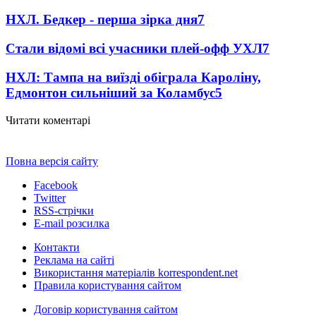
НХЛ. Бедкер - перша зірка дня
7
Стали відомі всі учасники плей-офф УХЛ
7
НХЛ: Тампа на виїзді обіграла Кароліну,
Едмонтон сильніший за Коламбус
5
Читати коментарі
Повна версія сайту
Facebook
Twitter
RSS-стрічки
E-mail розсилка
Контакти
Реклама на сайті
Використання матеріалів korrespondent.net
Правила користування сайтом
Договір користування сайтом