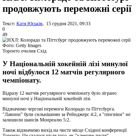
продовжують переможні серії
Текст:
Катя Юськів
, 15 грудня 2021, 09:33
0
49
Фото: Getty Images
Торонто очолив Схід
У Національній хокейній лізі минулої
ночі відбулося 12 матчів регулярного
чемпіонату.
Відразу 12 матчів регулярного чемпіонату було зіграно
минулої ночі у Національній хокейній лізі.
Відзначимо чергові перемоги Колорадо та Піттсбурга.
"Лавини" були сильнішими за Рейнджерс 4:2, а "пінгвіни" не
залишили шансів Монреалю 5:2.
Також відзначимо вихід на чисте місце Східної конференції
Торонто. Це сталося після того, як "кленове листя"