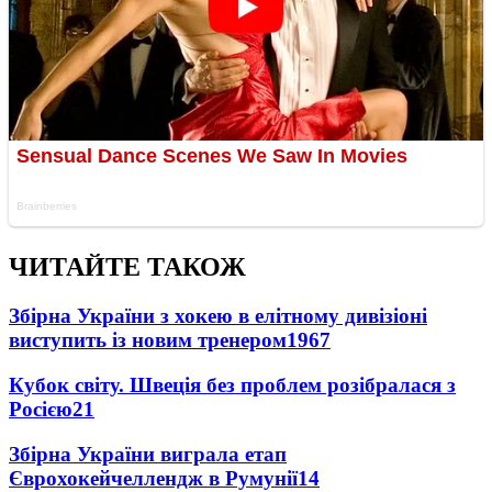
ЧИТАЙТЕ ТАКОЖ
Збірна України з хокею в елітному дивізіоні
виступить із новим тренером
1967
Кубок світу. Швеція без проблем розібралася з
Росією
21
Збірна України виграла етап
Єврохокейчеллендж в Румунії
14