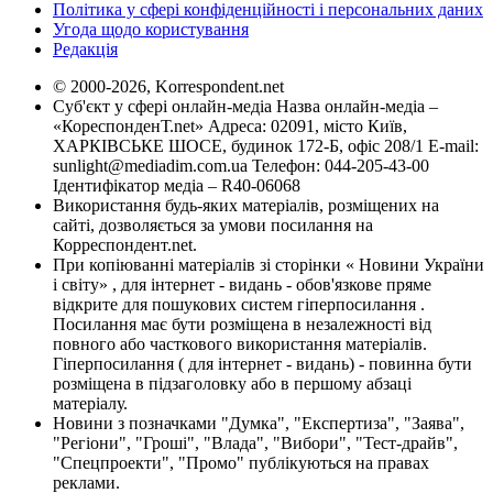
Політика у сфері конфіденційності і персональних даних
Угода щодо користування
Редакція
© 2000-2026, Korrespondent.net
Суб'єкт у сфері онлайн-медіа Назва онлайн-медіа –
«КореспонденТ.net» Адреса: 02091, місто Київ,
ХАРКІВСЬКЕ ШОСЕ, будинок 172-Б, офіс 208/1 E-mail:
sunlight@mediadim.com.ua
Телефон: 044-205-43-00
Ідентифікатор медіа – R40-06068
Використання будь-яких матеріалів, розміщених на
сайті, дозволяється за умови посилання на
Корреспондент.net.
При копіюванні матеріалів зі сторінки « Новини України
і світу» , для інтернет - видань - обов'язкове пряме
відкрите для пошукових систем гіперпосилання .
Посилання має бути розміщена в незалежності від
повного або часткового використання матеріалів.
Гіперпосилання ( для інтернет - видань) - повинна бути
розміщена в підзаголовку або в першому абзаці
матеріалу.
Новини з позначками "Думка", "Експертиза", "Заява",
"Регіони", "Гроші", "Влада", "Вибори", "Тест-драйв",
"Спецпроекти", "Промо" публікуються на правах
реклами.