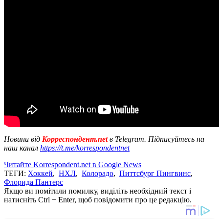
Новини від
Корреспондент.net
в Telegram. Підписуйтесь на
наш канал
https://t.me/korrespondentnet
Читайте Korrespondent.net в Google News
ТЕГИ:
Хоккей
,
НХЛ
,
Колорадо
,
Питтсбург Пингвинс
,
Флорида Пантерс
Якщо ви помітили помилку, виділіть необхідний текст і
натисніть Ctrl + Enter, щоб повідомити про це редакцію.