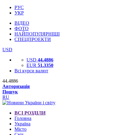
РУС
УКР
ВІДЕО
ФОТО
НАЙПОПУЛЯРНІШІ
СПЕЦПРОЕКТИ
USD
USD
44.4886
EUR
51.3350
Всі курси валют
44.4886
Авторизація
Пошук
RU
ВСІ РОЗДІЛИ
Головна
Україна
Місто
Світ