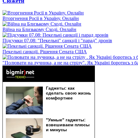
Сюжети
Вторгнення Росії в Україну. Онлайн
Війна на Близькому Сході. Онлайн
Підсумки 07.08: "Пекельні" санкції і "парад" дронів
Пекельні санкції. Рішення Сената США
"Полювати на лучника, а не на стрілу". Як Україні боротись з 