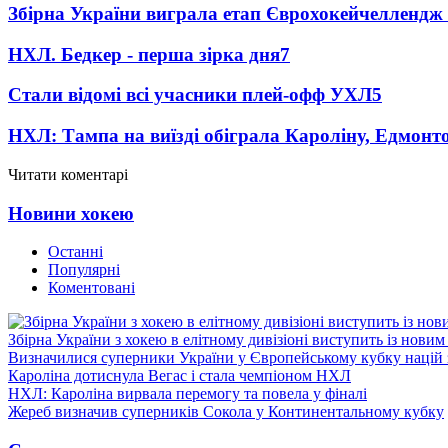
Збірна України виграла етап Єврохокейчеллендж 
НХЛ. Бедкер - перша зірка дня
7
Стали відомі всі учасники плей-офф УХЛ
5
НХЛ: Тампа на виїзді обіграла Кароліну, Едмонт
Читати коментарі
Новини хокею
Останні
Популярні
Коментовані
Збірна України з хокею в елітному дивізіоні виступить із нови
Визначилися суперники України у Європейському кубку націй 
Кароліна дотиснула Вегас і стала чемпіоном НХЛ
НХЛ: Кароліна вирвала перемогу та повела у фіналі
Жереб визначив суперників Сокола у Континентальному кубку