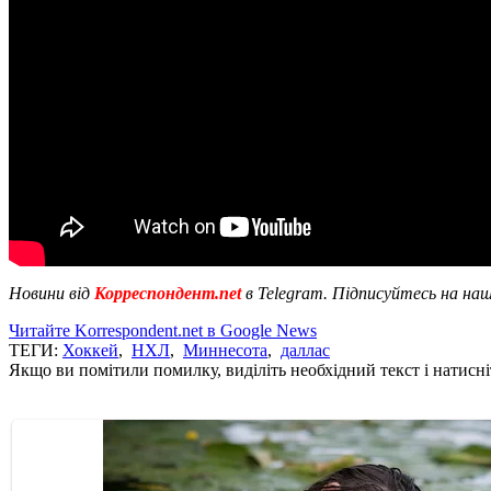
Новини від
Корреспондент.net
в Telegram. Підписуйтесь на на
Читайте Korrespondent.net в Google News
ТЕГИ:
Хоккей
,
НХЛ
,
Миннесота
,
даллас
Якщо ви помітили помилку, виділіть необхідний текст і натисніт