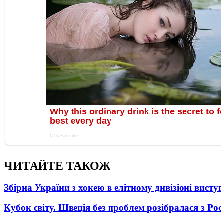
ЧИТАЙТЕ ТАКОЖ
Збірна України з хокею в елітному дивізіоні вист
Кубок світу. Швеція без проблем розібралася з Ро