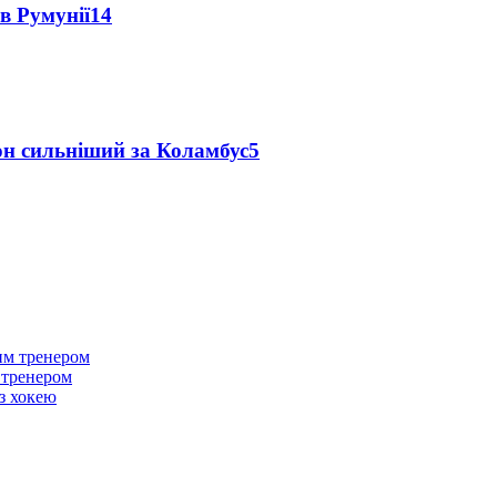
в Румунії
14
он сильніший за Коламбус
5
м тренером
з хокею