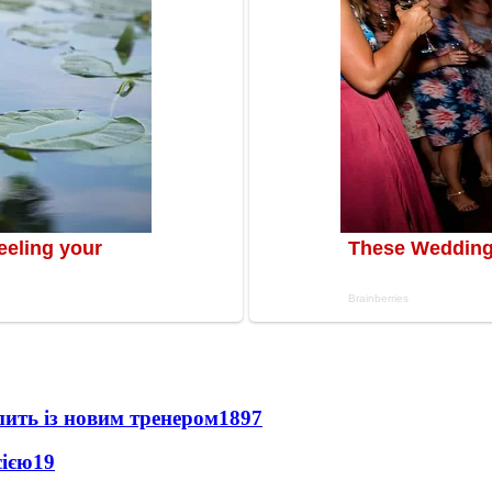
упить із новим тренером
1897
сією
19