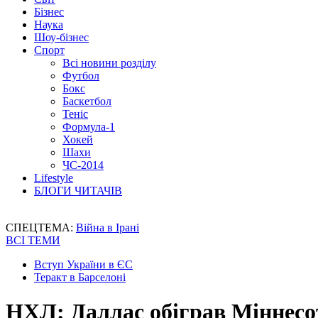
Бізнес
Наука
Шоу-бізнес
Спорт
Всі новини розділу
Футбол
Бокс
Баскетбол
Теніс
Формула-1
Хокей
Шахи
ЧС-2014
Lifestyle
БЛОГИ ЧИТАЧІВ
СПЕЦТЕМА:
Війна в Ірані
ВСІ ТЕМИ
Вступ України в ЄС
Теракт в Барселоні
НХЛ: Даллас обіграв Міннесо