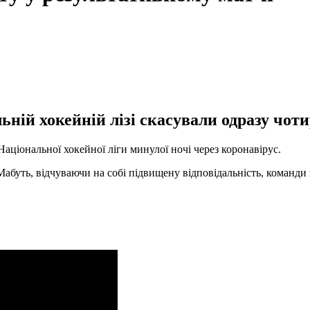
ьній хокейній лізі скасували одразу чоти
Національної хокейної ліги минулої ночі через коронавірус.
буть, відчуваючи на собі підвищену відповідальність, команди заб