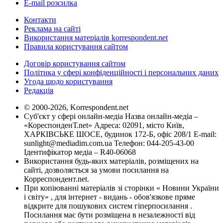
E-mail розсилка
Контакти
Реклама на сайті
Використання матеріалів korrespondent.net
Правила користування сайтом
Договір користування сайтом
Політика у сфері конфіденційності і персональних даних
Угода щодо користування
Редакція
© 2000-2026, Korrespondent.net
Суб'єкт у сфері онлайн-медіа Назва онлайн-медіа –
«КореспонденТ.net» Адреса: 02091, місто Київ,
ХАРКІВСЬКЕ ШОСЕ, будинок 172-Б, офіс 208/1 E-mail:
sunlight@mediadim.com.ua
Телефон: 044-205-43-00
Ідентифікатор медіа – R40-06068
Використання будь-яких матеріалів, розміщених на
сайті, дозволяється за умови посилання на
Корреспондент.net.
При копіюванні матеріалів зі сторінки « Новини України
і світу» , для інтернет - видань - обов'язкове пряме
відкрите для пошукових систем гіперпосилання .
Посилання має бути розміщена в незалежності від