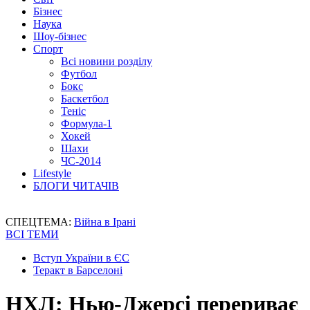
Бізнес
Наука
Шоу-бізнес
Спорт
Всі новини розділу
Футбол
Бокс
Баскетбол
Теніс
Формула-1
Хокей
Шахи
ЧС-2014
Lifestyle
БЛОГИ ЧИТАЧІВ
СПЕЦТЕМА:
Війна в Ірані
ВСІ ТЕМИ
Вступ України в ЄС
Теракт в Барселоні
НХЛ: Нью-Джерсі перериває