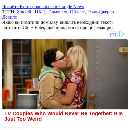
Читайте Korrespondent.net в Google News
ТЕГИ:
Хоккей
,
НХЛ
,
Эдмонтон Ойлерс
,
Нью-Джерси
Девилс
Якщо ви помітили помилку, виділіть необхідний текст і
натисніть Ctrl + Enter, щоб повідомити про це редакцію.