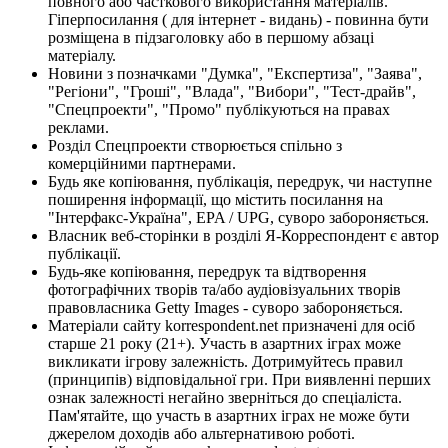
повного або часткового використання матеріалів.
Гіперпосилання ( для інтернет - видань) - повинна бути
розміщена в підзаголовку або в першому абзаці
матеріалу.
Новини з позначками "Думка", "Експертиза", "Заява",
"Регіони", "Гроші", "Влада", "Вибори", "Тест-драйв",
"Спецпроекти", "Промо" публікуються на правах
реклами.
Розділ Спецпроекти створюється спільно з
комерційними партнерами.
Будь яке копіювання, публікація, передрук, чи наступне
поширення інформації, що містить посилання на
"Інтерфакс-Україна", EPA / UPG, суворо забороняється.
Власник веб-сторінки в розділі Я-Корреспондент є автор
публікації.
Будь-яке копіювання, передрук та відтворення
фотографічних творів та/або аудіовізуальних творів
правовласника Getty Images - суворо забороняється.
Матеріали сайту korrespondent.net призначені для осіб
старше 21 року (21+). Участь в азартних іграх може
викликати ігрову залежність. Дотримуйтесь правил
(принципів) відповідальної гри. При виявленні перших
ознак залежності негайно зверніться до спеціаліста.
Пам'ятайте, що участь в азартних іграх не може бути
джерелом доходів або альтернативою роботі.