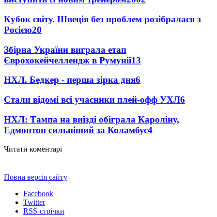
Кубок світу. Швеція без проблем розібралася з
Росією
20
Збірна України виграла етап
Єврохокейчеллендж в Румунії
13
НХЛ. Бедкер - перша зірка дня
6
Стали відомі всі учасники плей-офф УХЛ
6
НХЛ: Тампа на виїзді обіграла Кароліну,
Едмонтон сильніший за Коламбус
4
Читати коментарі
Повна версія сайту
Facebook
Twitter
RSS-стрічки