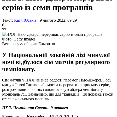
серію із семи програшів
Текст:
Катя Юськів
, 9 лютого 2022, 09:29
0
77
Фото: Getty Images
Вегас всуху обіграв Едмонтон
У Національній хокейній лізі минулої
ночі відбулося сім матчів регулярного
чемпіонату.
Сім матчів у НХЛ не знав радості перемог Нью-Джерсі. І ось
минулої ночі "дияволи" змогли перервати неприємну серію,
розгромивши в гостях головного аутсайдера чемпіонату -
Монреаль 7:1. Зазначимо, що для "канадців" ця поразка також
стала вже сьомою поспіль.
НХЛ. Чемпіонат Європи. 9 лютого
Вашингтон –
Коламбус
– 4:5 (1:0, 2:3, 1:2)