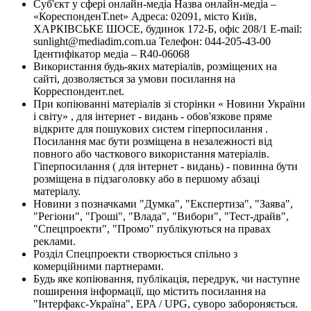
Суб'єкт у сфері онлайн-медіа Назва онлайн-медіа –
«КореспонденТ.net» Адреса: 02091, місто Київ,
ХАРКІВСЬКЕ ШОСЕ, будинок 172-Б, офіс 208/1 E-mail:
sunlight@mediadim.com.ua
Телефон: 044-205-43-00
Ідентифікатор медіа – R40-06068
Використання будь-яких матеріалів, розміщених на
сайті, дозволяється за умови посилання на
Корреспондент.net.
При копіюванні матеріалів зі сторінки « Новини України
і світу» , для інтернет - видань - обов'язкове пряме
відкрите для пошукових систем гіперпосилання .
Посилання має бути розміщена в незалежності від
повного або часткового використання матеріалів.
Гіперпосилання ( для інтернет - видань) - повинна бути
розміщена в підзаголовку або в першому абзаці
матеріалу.
Новини з позначками "Думка", "Експертиза", "Заява",
"Регіони", "Гроші", "Влада", "Вибори", "Тест-драйв",
"Спецпроекти", "Промо" публікуються на правах
реклами.
Розділ Спецпроекти створюється спільно з
комерційними партнерами.
Будь яке копіювання, публікація, передрук, чи наступне
поширення інформації, що містить посилання на
"Інтерфакс-Україна", EPA / UPG, суворо забороняється.