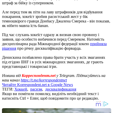
штраф за бійку із суперником.
Але перед тим як піти на лаву штрафників для відбування
покарання, хокеїст зробив расистський жест у бік
темношкірого гравця Донбасу Джалена Смерека - він показав,
як нібито мавпа їсть банан.
Під час слухань хокеїст одразу ж визнав свою провину і
заявив, що особисто вибачився перед Смереком. Натомість
дисциплінарна рада Міжнародної федерації хокею
прийняла
рішення
про річну дискваліфікацію форварда.
Денискина позбавлено права брати участь у всіх змаганнях
під егідою IIHF і в усіх міжнародних змаганнях, де грають
представнцькі і товариські ігри.
Новини від
Корреспондент.net
у Telegram. Підписуйтесь на
наш канал
https://t.me/korrespondentnet
Читайте Korrespondent.net в Google News
ТЕГИ:
Хоккей
,
расизм
,
дисквалификация
Якщо ви помітили помилку, виділіть необхідний текст і
натисніть Ctrl + Enter, щоб повідомити про це редакцію.