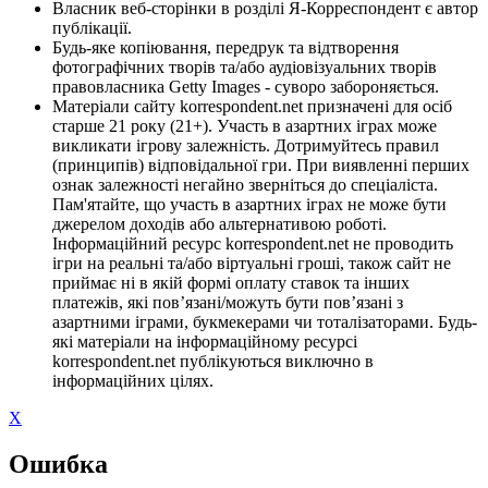
Власник веб-сторінки в розділі Я-Корреспондент є автор
публікації.
Будь-яке копіювання, передрук та відтворення
фотографічних творів та/або аудіовізуальних творів
правовласника Getty Images - суворо забороняється.
Матеріали сайту korrespondent.net призначені для осіб
старше 21 року (21+). Участь в азартних іграх може
викликати ігрову залежність. Дотримуйтесь правил
(принципів) відповідальної гри. При виявленні перших
ознак залежності негайно зверніться до спеціаліста.
Пам'ятайте, що участь в азартних іграх не може бути
джерелом доходів або альтернативою роботі.
Інформаційний ресурс korrespondent.net не проводить
ігри на реальні та/або віртуальні гроші, також сайт не
приймає ні в якій формі оплату ставок та інших
платежів, які пов’язані/можуть бути пов’язані з
азартними іграми, букмекерами чи тоталізаторами. Будь-
які матеріали на інформаційному ресурсі
korrespondent.net публікуються виключно в
інформаційних цілях.
X
Ошибка