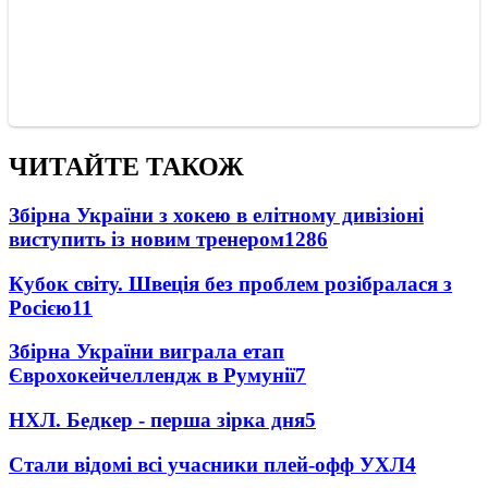
ЧИТАЙТЕ ТАКОЖ
Збірна України з хокею в елітному дивізіоні
виступить із новим тренером
1286
Кубок світу. Швеція без проблем розібралася з
Росією
11
Збірна України виграла етап
Єврохокейчеллендж в Румунії
7
НХЛ. Бедкер - перша зірка дня
5
Стали відомі всі учасники плей-офф УХЛ
4