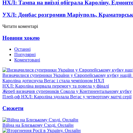
НХЛ: Тампа на виїзді обіграла Кароліну, Едмонт
УХЛ: Донбас розгромив Маріуполь, Краматорськ
Читати коментарі
Новини хокею
Останні
Популярні
Коментовані
Визначилися суперники України у Європейському кубку націй 
Кароліна дотиснула Вегас і стала чемпіоном НХЛ
НХЛ: Кароліна вирвала перемогу та повела у фіналі
Жереб визначив суперників Сокола у Континентальному кубку
Плей-оф НХЛ: Кароліна здолала Вегас у четвертому матчі серії
Сюжети
Війна на Близькому Сході. Онлайн