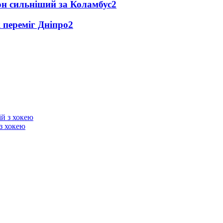
он сильніший за Коламбус
2
 переміг Дніпро
2
з хокею