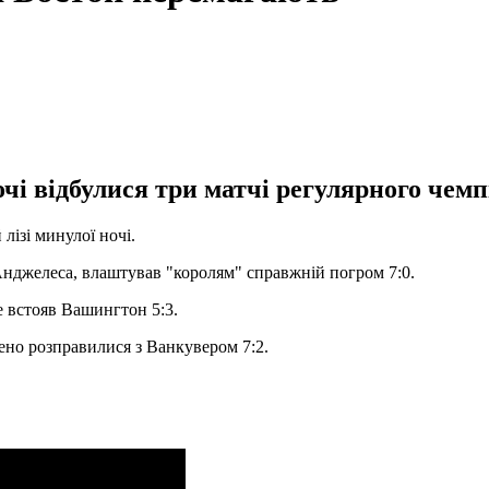
очі відбулися три матчі регулярного чемп
лізі минулої ночі.
Анджелеса, влаштував "королям" справжній погром 7:0.
е встояв Вашингтон 5:3.
но розправилися з Ванкувером 7:2.