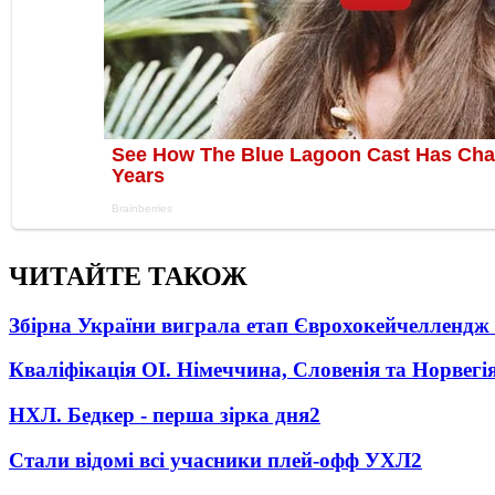
ЧИТАЙТЕ ТАКОЖ
Збірна України виграла етап Єврохокейчеллендж 
Кваліфікація ОІ. Німеччина, Словенія та Норвегі
НХЛ. Бедкер - перша зірка дня
2
Стали відомі всі учасники плей-офф УХЛ
2