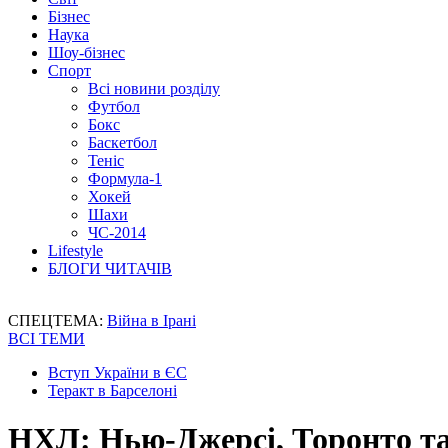
Бізнес
Наука
Шоу-бізнес
Спорт
Всі новини розділу
Футбол
Бокс
Баскетбол
Теніс
Формула-1
Хокей
Шахи
ЧС-2014
Lifestyle
БЛОГИ ЧИТАЧІВ
СПЕЦТЕМА:
Війна в Ірані
ВСІ ТЕМИ
Вступ України в ЄС
Теракт в Барселоні
НХЛ: Нью-Джерсі, Торонто т