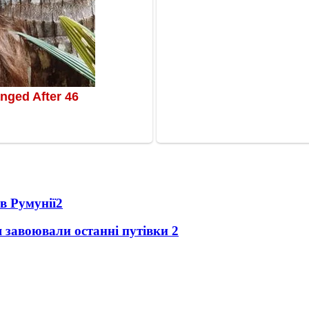
в Румунії
2
я завоювали останні путівки
2