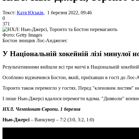
Текст:
Катя Юськів
, 1 березня 2022, 09:46
0
371
Фото: Getty Images
Бостон знищив Лос-Анджелес
У Національній хокейній лізі минулої н
Результативними вийшли всі три матчі в Національній хокейній 
Особливо відзначився Бостон, який, приїхавши в гості до Лос-
Торонто також перемогло у гостях. Перед "кленовим листям" н
І лише Нью-Джерсі вдалося перемогти вдома. "Дияволи" впевне
НХЛ. Чемпіонат Європи. 1 березня
Нью-Джерсі
– Ванкувер – 7:2 (3:0, 3:2, 1:0)