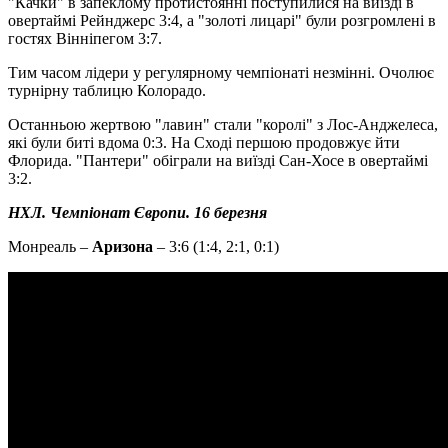
"Качки" в запеклому протистоянні поступилися на виїзді в
овертаймі Рейнджерс 3:4, а "золоті лицарі" були розгромлені в
гостях Вінніпегом 3:7.
Тим часом лідери у регулярному чемпіонаті незмінні. Очолює
турнірну таблицю Колорадо.
Останньою жертвою "лавин" стали "королі" з Лос-Анджелеса,
які були биті вдома 0:3. На Сході першою продовжує йти
Флорида. "Пантери" обіграли на виїзді Сан-Хосе в овертаймі
3:2.
НХЛ. Чемпіонат Європи. 16 березня
Монреаль –
Аризона
– 3:6 (1:4, 2:1, 0:1)