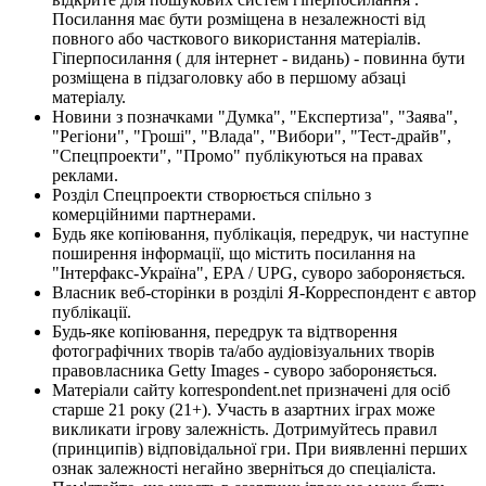
Посилання має бути розміщена в незалежності від
повного або часткового використання матеріалів.
Гіперпосилання ( для інтернет - видань) - повинна бути
розміщена в підзаголовку або в першому абзаці
матеріалу.
Новини з позначками "Думка", "Експертиза", "Заява",
"Регіони", "Гроші", "Влада", "Вибори", "Тест-драйв",
"Спецпроекти", "Промо" публікуються на правах
реклами.
Розділ Спецпроекти створюється спільно з
комерційними партнерами.
Будь яке копіювання, публікація, передрук, чи наступне
поширення інформації, що містить посилання на
"Інтерфакс-Україна", EPA / UPG, суворо забороняється.
Власник веб-сторінки в розділі Я-Корреспондент є автор
публікації.
Будь-яке копіювання, передрук та відтворення
фотографічних творів та/або аудіовізуальних творів
правовласника Getty Images - суворо забороняється.
Матеріали сайту korrespondent.net призначені для осіб
старше 21 року (21+). Участь в азартних іграх може
викликати ігрову залежність. Дотримуйтесь правил
(принципів) відповідальної гри. При виявленні перших
ознак залежності негайно зверніться до спеціаліста.