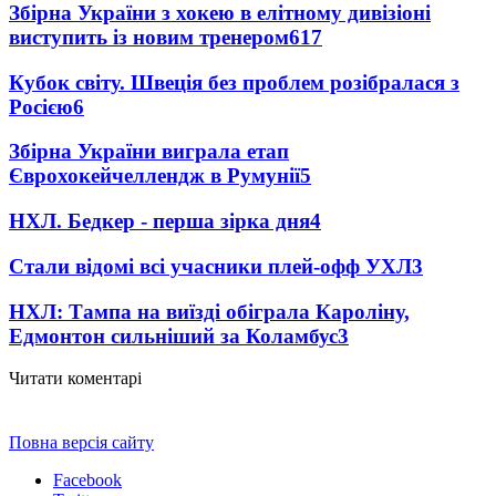
Збірна України з хокею в елітному дивізіоні
виступить із новим тренером
617
Кубок світу. Швеція без проблем розібралася з
Росією
6
Збірна України виграла етап
Єврохокейчеллендж в Румунії
5
НХЛ. Бедкер - перша зірка дня
4
Стали відомі всі учасники плей-офф УХЛ
3
НХЛ: Тампа на виїзді обіграла Кароліну,
Едмонтон сильніший за Коламбус
3
Читати коментарі
Повна версія сайту
Facebook