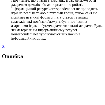
Пам'ятайте, що участь в азартних іграх не може бути
джерелом доходів або альтернативою роботі.
Інформаційний ресурс korrespondent.net не проводить
ігри на реальні та/або віртуальні гроші, також сайт не
приймає ні в якій формі оплату ставок та інших
платежів, які пов’язані/можуть бути пов’язані з
азартними іграми, букмекерами чи тоталізаторами. Будь-
які матеріали на інформаційному ресурсі
korrespondent.net публікуються виключно в
інформаційних цілях.
X
Ошибка