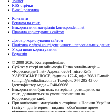
Twitter
RSS-стрічки
E-mail розсилка
Контакти
Реклама на сайті
Використання матеріалів korrespondent.net
Правила користування сайтом
Договір користування сайтом
Політика у сфері конфіденційності і персональних даних
Угода щодо користування
Редакція
© 2000-2026, Korrespondent.net
Суб'єкт у сфері онлайн-медіа Назва онлайн-медіа –
«КореспонденТ.net» Адреса: 02091, місто Київ,
ХАРКІВСЬКЕ ШОСЕ, будинок 172-Б, офіс 208/1 E-mail:
sunlight@mediadim.com.ua
Телефон: 044-205-43-00
Ідентифікатор медіа – R40-06068
Використання будь-яких матеріалів, розміщених на
сайті, дозволяється за умови посилання на
Корреспондент.net.
При копіюванні матеріалів зі сторінки « Новини України
і світу» , для інтернет - видань - обов'язкове пряме
відкрите для пошукових систем гіперпосилання .