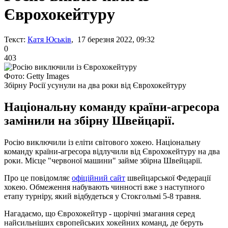
Єврохокейтуру
Текст:
Катя Юськів
, 17 березня 2022, 09:32
0
403
Фото: Getty Images
Збірну Росії усунули на два роки від Єврохокейтуру
Національну команду країни-агресора
замінили на збірну Швейцарії.
Росію виключили із еліти світового хокею. Національну
команду країни-агресора відлучили від Єврохокейтуру на два
роки. Місце "червоної машини" займе збірна Швейцарії.
Про це повідомляє
офіційний сайт
швейцарської Федерації
хокею. Обмеження набувають чинності вже з наступного
етапу турніру, який відбудеться у Стокгольмі 5-8 травня.
Нагадаємо, що Єврохокейтур - щорічні змагання серед
найсильніших європейських хокейних команд, де беруть