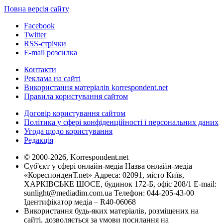
Повна версія сайту
Facebook
Twitter
RSS-стрічки
E-mail розсилка
Контакти
Реклама на сайті
Використання матеріалів korrespondent.net
Правила користування сайтом
Договір користування сайтом
Політика у сфері конфіденційності і персональних даних
Угода щодо користування
Редакція
© 2000-2026, Korrespondent.net
Суб'єкт у сфері онлайн-медіа Назва онлайн-медіа –
«КореспонденТ.net» Адреса: 02091, місто Київ,
ХАРКІВСЬКЕ ШОСЕ, будинок 172-Б, офіс 208/1 E-mail:
sunlight@mediadim.com.ua
Телефон: 044-205-43-00
Ідентифікатор медіа – R40-06068
Використання будь-яких матеріалів, розміщених на
сайті, дозволяється за умови посилання на