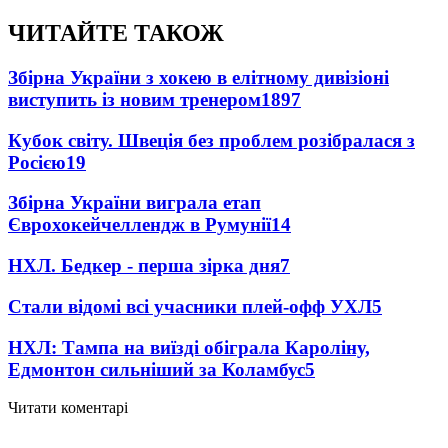
ЧИТАЙТЕ ТАКОЖ
Збірна України з хокею в елітному дивізіоні
виступить із новим тренером
1897
Кубок світу. Швеція без проблем розібралася з
Росією
19
Збірна України виграла етап
Єврохокейчеллендж в Румунії
14
НХЛ. Бедкер - перша зірка дня
7
Стали відомі всі учасники плей-офф УХЛ
5
НХЛ: Тампа на виїзді обіграла Кароліну,
Едмонтон сильніший за Коламбус
5
Читати коментарі