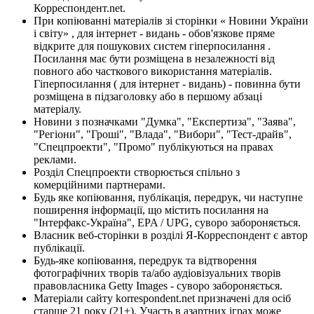
Корреспондент.net.
При копіюванні матеріалів зі сторінки « Новини України
і світу» , для інтернет - видань - обов'язкове пряме
відкрите для пошукових систем гіперпосилання .
Посилання має бути розміщена в незалежності від
повного або часткового використання матеріалів.
Гіперпосилання ( для інтернет - видань) - повинна бути
розміщена в підзаголовку або в першому абзаці
матеріалу.
Новини з позначками "Думка", "Експертиза", "Заява",
"Регіони", "Гроші", "Влада", "Вибори", "Тест-драйв",
"Спецпроекти", "Промо" публікуються на правах
реклами.
Розділ Спецпроекти створюється спільно з
комерційними партнерами.
Будь яке копіювання, публікація, передрук, чи наступне
поширення інформації, що містить посилання на
"Інтерфакс-Україна", EPA / UPG, суворо забороняється.
Власник веб-сторінки в розділі Я-Корреспондент є автор
публікації.
Будь-яке копіювання, передрук та відтворення
фотографічних творів та/або аудіовізуальних творів
правовласника Getty Images - суворо забороняється.
Матеріали сайту korrespondent.net призначені для осіб
старше 21 року (21+). Участь в азартних іграх може