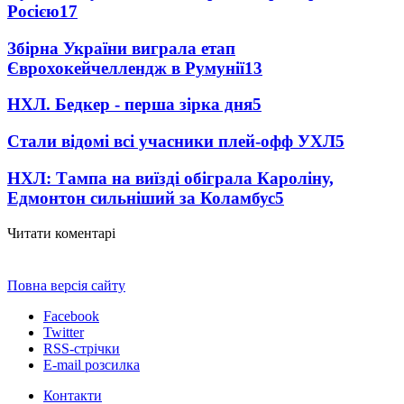
Росією
17
Збірна України виграла етап
Єврохокейчеллендж в Румунії
13
НХЛ. Бедкер - перша зірка дня
5
Стали відомі всі учасники плей-офф УХЛ
5
НХЛ: Тампа на виїзді обіграла Кароліну,
Едмонтон сильніший за Коламбус
5
Читати коментарі
Повна версія сайту
Facebook
Twitter
RSS-стрічки
E-mail розсилка
Контакти