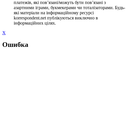
платежів, які пов’язані/можуть бути пов’язані з
азартними іграми, букмекерами чи тоталізаторами. Будь-
які матеріали на інформаційному ресурсі
korrespondent.net публікуються виключно в
інформаційних цілях.
X
Ошибка