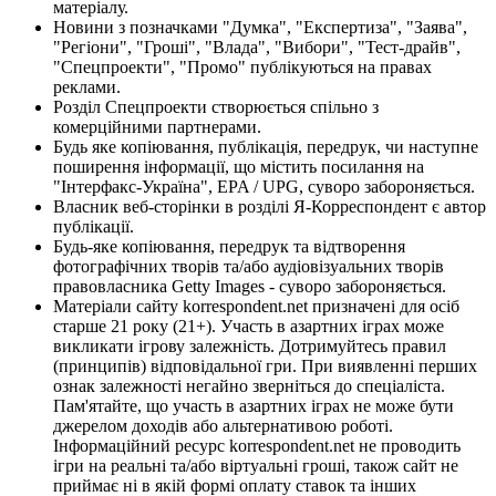
матеріалу.
Новини з позначками "Думка", "Експертиза", "Заява",
"Регіони", "Гроші", "Влада", "Вибори", "Тест-драйв",
"Спецпроекти", "Промо" публікуються на правах
реклами.
Розділ Спецпроекти створюється спільно з
комерційними партнерами.
Будь яке копіювання, публікація, передрук, чи наступне
поширення інформації, що містить посилання на
"Інтерфакс-Україна", EPA / UPG, суворо забороняється.
Власник веб-сторінки в розділі Я-Корреспондент є автор
публікації.
Будь-яке копіювання, передрук та відтворення
фотографічних творів та/або аудіовізуальних творів
правовласника Getty Images - суворо забороняється.
Матеріали сайту korrespondent.net призначені для осіб
старше 21 року (21+). Участь в азартних іграх може
викликати ігрову залежність. Дотримуйтесь правил
(принципів) відповідальної гри. При виявленні перших
ознак залежності негайно зверніться до спеціаліста.
Пам'ятайте, що участь в азартних іграх не може бути
джерелом доходів або альтернативою роботі.
Інформаційний ресурс korrespondent.net не проводить
ігри на реальні та/або віртуальні гроші, також сайт не
приймає ні в якій формі оплату ставок та інших