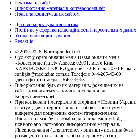
Реклама на сайті
Використання матеріалів korrespondent.net
Правила користування сайтом
Договір користування сайтом
Політика у сфері конфіденційності і персональних даних
Угода щодо користування
Редакція
© 2000-2026, Korrespondent.net
Суб'єкт у сфері онлайн-медіа Назва онлайн-медіа –
«КореспонденТ.net» Адреса: 02091, місто Київ,
ХАРКІВСЬКЕ ШОСЕ, будинок 172-Б, офіс 208/1 E-mail:
sunlight@mediadim.com.ua
Телефон: 044-205-43-00
Ідентифікатор медіа – R40-06068
Використання будь-яких матеріалів, розміщених на
сайті, дозволяється за умови посилання на
Корреспондент.net.
При копіюванні матеріалів зі сторінки « Новини України
і світу» , для інтернет - видань - обов'язкове пряме
відкрите для пошукових систем гіперпосилання .
Посилання має бути розміщена в незалежності від
повного або часткового використання матеріалів.
Гіперпосилання ( для інтернет - видань) - повинна бути
розміщена в підзаголовку або в першому абзаці