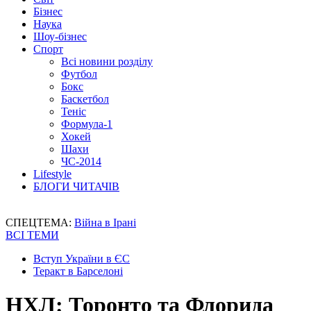
Бізнес
Наука
Шоу-бізнес
Спорт
Всі новини розділу
Футбол
Бокс
Баскетбол
Теніс
Формула-1
Хокей
Шахи
ЧС-2014
Lifestyle
БЛОГИ ЧИТАЧІВ
СПЕЦТЕМА:
Війна в Ірані
ВСІ ТЕМИ
Вступ України в ЄС
Теракт в Барселоні
НХЛ: Торонто та Флорида