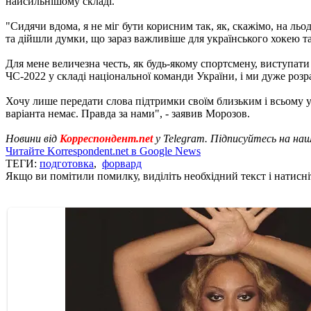
найсильнішому складі.
"Сидячи вдома, я не міг бути корисним так, як, скажімо, на льо
та дійшли думки, що зараз важливіше для українського хокею та 
Для мене величезна честь, як будь-якому спортсмену, виступат
ЧС-2022 у складі національної команди України, і ми дуже ро
Хочу лише передати слова підтримки своїм близьким і всьому укр
варіанта немає. Правда за нами", - заявив Морозов.
Новини від
Корреспондент.net
у Telegram. Підписуйтесь на на
Читайте Korrespondent.net в Google News
ТЕГИ:
подготовка
,
форвард
Якщо ви помітили помилку, виділіть необхідний текст і натисніт