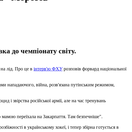
вка до чемпіонату світу.
на лід. Про це в
інтерв'ю ФХУ
розповів форвард національної
вами нападаючого, війна, розв'язана путінським режимом,
ид і звірства російської армії, але на час тренувань
 мамою переїхала на Закарпаття. Там безпечніше".
біжності в українському хокеї, і тепер збірна готується в