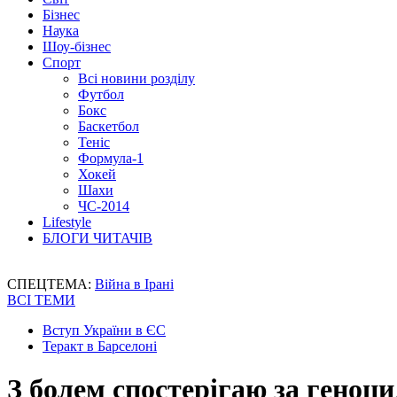
Бізнес
Наука
Шоу-бізнес
Спорт
Всі новини розділу
Футбол
Бокс
Баскетбол
Теніс
Формула-1
Хокей
Шахи
ЧС-2014
Lifestyle
БЛОГИ ЧИТАЧІВ
СПЕЦТЕМА:
Війна в Ірані
ВСІ ТЕМИ
Вступ України в ЄС
Теракт в Барселоні
З болем спостерігаю за геноци