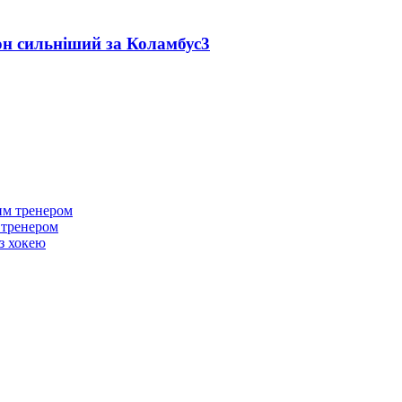
он сильніший за Коламбус
3
м тренером
з хокею