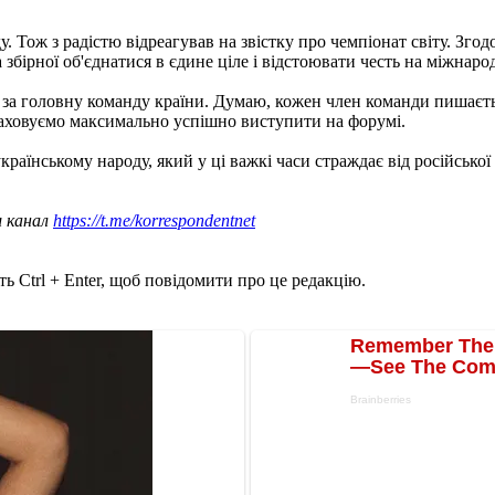
ду. Тож з радістю відреагував на звістку про чемпіонат світу. Зг
збірної об'єднатися в єдине ціле і відстоювати честь на міжнаро
и за головну команду країни. Думаю, кожен член команди пишаєт
зраховуємо максимально успішно виступити на форумі.
аїнському народу, який у ці важкі часи страждає від російської 
ш канал
https://t.me/korrespondentnet
ь Ctrl + Enter, щоб повідомити про це редакцію.