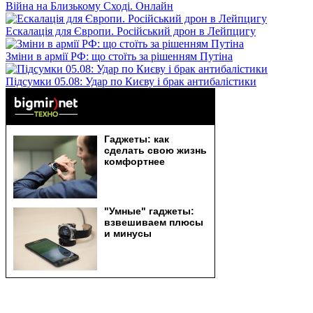
Війна на Близькому Сході. Онлайн
Ескалація для Європи. Російський дрон в Лейпцигу
Зміни в армії РФ: що стоїть за рішенням Путіна
Підсумки 05.08: Удар по Києву і брак антибалістики