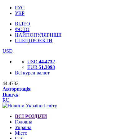
РУС
УКР
ВІДЕО
ФОТО
НАЙПОПУЛЯРНІШІ
СПЕЦПРОЕКТИ
USD
USD
44.4732
EUR
51.3093
Всі курси валют
44.4732
Авторизація
Пошук
RU
ВСІ РОЗДІЛИ
Головна
Україна
Місто
Світ