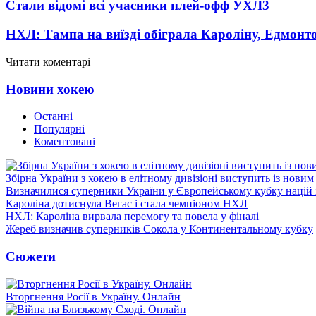
Стали відомі всі учасники плей-офф УХЛ
3
НХЛ: Тампа на виїзді обіграла Кароліну, Едмонт
Читати коментарі
Новини хокею
Останні
Популярні
Коментовані
Збірна України з хокею в елітному дивізіоні виступить із нови
Визначилися суперники України у Європейському кубку націй 
Кароліна дотиснула Вегас і стала чемпіоном НХЛ
НХЛ: Кароліна вирвала перемогу та повела у фіналі
Жереб визначив суперників Сокола у Континентальному кубку
Сюжети
Вторгнення Росії в Україну. Онлайн