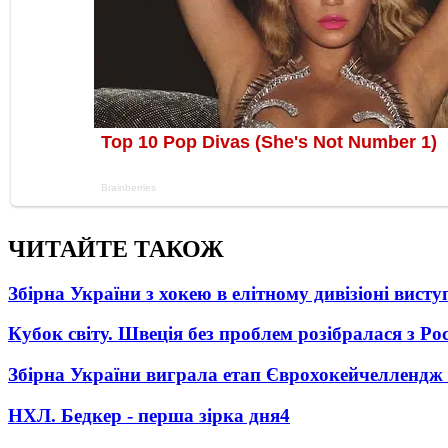
ЧИТАЙТЕ ТАКОЖ
Збірна України з хокею в елітному дивізіоні вист
Кубок світу. Швеція без проблем розібралася з Ро
Збірна України виграла етап Єврохокейчеллендж 
НХЛ. Бедкер - перша зірка дня
4