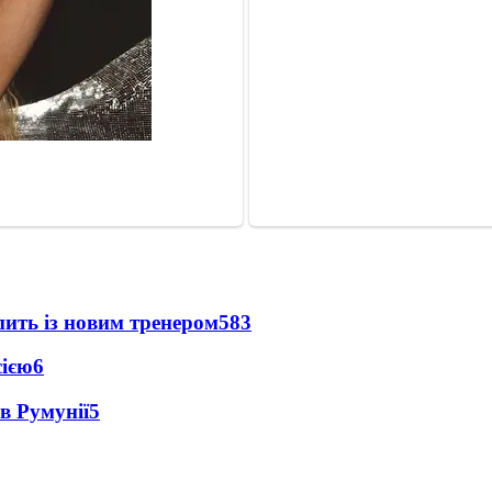
упить із новим тренером
583
сією
6
в Румунії
5