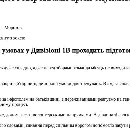
світу з хокею
х умовах у Дивізіоні 1B проходить підгото
ть дуже складно, адже перед зборами команда місяць не виходила 
ь збори в Угорщині, де хороші умови для тренувань. Втім, за сло
о за інфополем на батьківщині, з переживаннями реагуємо на геноц
ьному процесі.
же, допомагає за волонтерськими напрямками. А дівчина зі своєю
о словами, єднання перед спільним ворогом допомогло забути роз