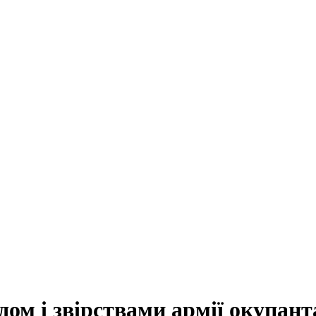
дом і звірствами армії окупант