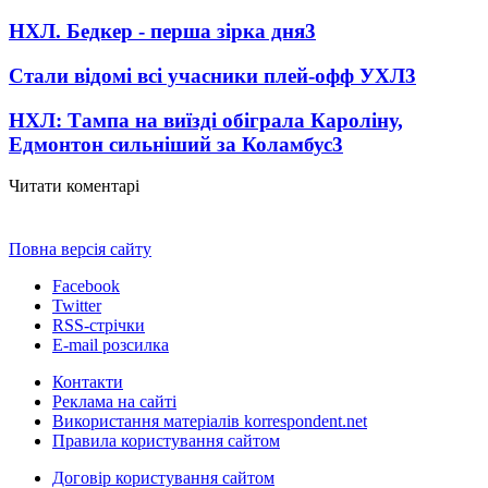
НХЛ. Бедкер - перша зірка дня
3
Стали відомі всі учасники плей-офф УХЛ
3
НХЛ: Тампа на виїзді обіграла Кароліну,
Едмонтон сильніший за Коламбус
3
Читати коментарі
Повна версія сайту
Facebook
Twitter
RSS-стрічки
E-mail розсилка
Контакти
Реклама на сайті
Використання матеріалів korrespondent.net
Правила користування сайтом
Договір користування сайтом