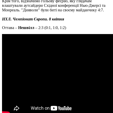
Крім того, відзначимо гольову феєрію, яку глядачам
влаштували аутсайдери Східної конференції Нью-Джерсі та
Монреаль. "Дияволи" були биті на своєму майданчику 4:7.
НХЛ. Чемпіонат Європи. 8 квітня
Оттава –
Нешвілл
– 2:3 (0:1, 1:0, 1:2)