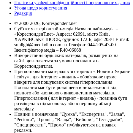
Політика у сфері конфіденційності і персональних даних
Угода щодо користування
Редакція
© 2000-2026, Korrespondent.net
Суб'єкт у сфері онлайн-медіа Назва онлайн-медіа –
«КореспонденТ.net» Адреса: 02091, місто Київ,
ХАРКІВСЬКЕ ШОСЕ, будинок 172-Б, офіс 208/1 E-mail:
sunlight@mediadim.com.ua
Телефон: 044-205-43-00
Ідентифікатор медіа – R40-06068
Використання будь-яких матеріалів, розміщених на
сайті, дозволяється за умови посилання на
Корреспондент.net.
При копіюванні матеріалів зі сторінки « Новини України
і світу» , для інтернет - видань - обов'язкове пряме
відкрите для пошукових систем гіперпосилання .
Посилання має бути розміщена в незалежності від
повного або часткового використання матеріалів.
Гіперпосилання ( для інтернет - видань) - повинна бути
розміщена в підзаголовку або в першому абзаці
матеріалу.
Новини з позначками "Думка", "Експертиза", "Заява",
"Регіони", "Гроші", "Влада", "Вибори", "Тест-драйв",
"Спецпроекти", "Промо" публікуються на правах
реклами.