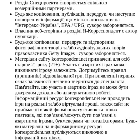
Розділ Спецпроекти створюється спільно з
комерційними партнерами.
Будь яке копіювання, публікація, передрук, чи наступне
поширення інформації, що містить посилання на
"Інтерфакс-Україна", EPA / UPG, суворо забороняється.
Власник веб-сторінки в розділі Я-Корреспондент є автор
публікації.
Будь-яке копіювання, передрук та відтворення
фотографічних творів та/або аудіовізуальних творів
правовласника Getty Images - суворо забороняється.
Матеріали сайту korrespondent.net призначені для осіб
старше 21 року (21+). Участь в азартних іграх може
викликати ігрову залежність. Дотримуйтесь правил
(принципів) відповідальної гри. При виявленні перших
ознак залежності негайно зверніться до спеціаліста.
Пам'ятайте, що участь в азартних іграх не може бути
джерелом доходів або альтернативою роботі.
Інформаційний ресурс korrespondent.net не проводить
ігри на реальні та/або віртуальні гроші, також сайт не
приймає ні в якій формі оплату ставок та інших
платежів, які пов’язані/можуть бути пов’язані з
азартними іграми, букмекерами чи тоталізаторами. Будь-
які матеріали на інформаційному ресурсі
korrespondent.net публікуються виключно в
інформаційних цілях.