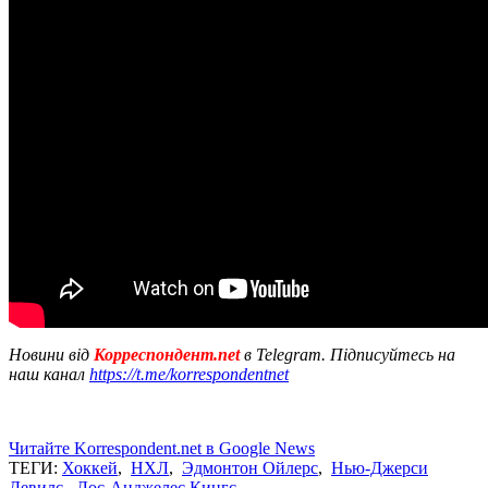
Новини від
Корреспондент.net
в Telegram. Підписуйтесь на
наш канал
https://t.me/korrespondentnet
Читайте Korrespondent.net в Google News
ТЕГИ:
Хоккей
,
НХЛ
,
Эдмонтон Ойлерс
,
Нью-Джерси
Девилс
,
Лос-Анджелес Кингс