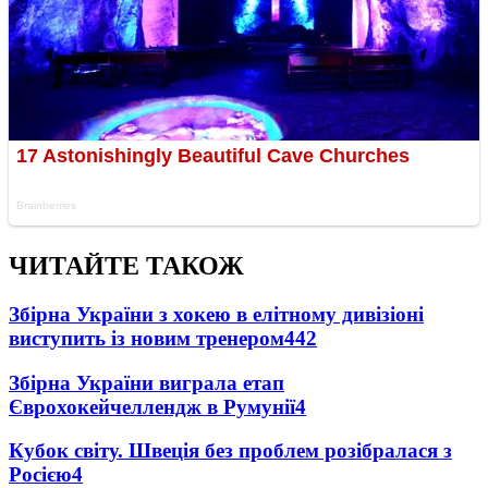
ЧИТАЙТЕ ТАКОЖ
Збірна України з хокею в елітному дивізіоні
виступить із новим тренером
442
Збірна України виграла етап
Єврохокейчеллендж в Румунії
4
Кубок світу. Швеція без проблем розібралася з
Росією
4