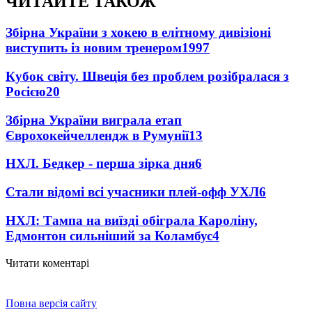
ЧИТАЙТЕ ТАКОЖ
Збірна України з хокею в елітному дивізіоні
виступить із новим тренером
1997
Кубок світу. Швеція без проблем розібралася з
Росією
20
Збірна України виграла етап
Єврохокейчеллендж в Румунії
13
НХЛ. Бедкер - перша зірка дня
6
Стали відомі всі учасники плей-офф УХЛ
6
НХЛ: Тампа на виїзді обіграла Кароліну,
Едмонтон сильніший за Коламбус
4
Читати коментарі
Повна версія сайту