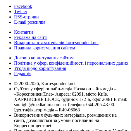
Facebook
Twitter
RSS-стрічки
E-mail розсилка
Контакти
Реклама на сайті
Використання матеріалів korrespondent.net
Правила користування сайтом
Договір користування сайтом
Політика у сфері конфіденційності і персональних даних
Угода щодо користування
Редакція
© 2000-2026, Korrespondent.net
Суб'єкт у сфері онлайн-медіа Назва онлайн-медіа –
«КореспонденТ.net» Адреса: 02091, місто Київ,
ХАРКІВСЬКЕ ШОСЕ, будинок 172-Б, офіс 208/1 E-mail:
sunlight@mediadim.com.ua
Телефон: 044-205-43-00
Ідентифікатор медіа – R40-06068
Використання будь-яких матеріалів, розміщених на
сайті, дозволяється за умови посилання на
Корреспондент.net.
При копіюванні матеріалів зі сторінки « Новини України