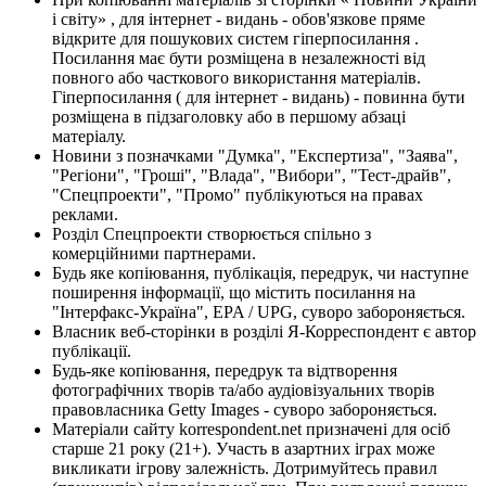
і світу» , для інтернет - видань - обов'язкове пряме
відкрите для пошукових систем гіперпосилання .
Посилання має бути розміщена в незалежності від
повного або часткового використання матеріалів.
Гіперпосилання ( для інтернет - видань) - повинна бути
розміщена в підзаголовку або в першому абзаці
матеріалу.
Новини з позначками "Думка", "Експертиза", "Заява",
"Регіони", "Гроші", "Влада", "Вибори", "Тест-драйв",
"Спецпроекти", "Промо" публікуються на правах
реклами.
Розділ Спецпроекти створюється спільно з
комерційними партнерами.
Будь яке копіювання, публікація, передрук, чи наступне
поширення інформації, що містить посилання на
"Інтерфакс-Україна", EPA / UPG, суворо забороняється.
Власник веб-сторінки в розділі Я-Корреспондент є автор
публікації.
Будь-яке копіювання, передрук та відтворення
фотографічних творів та/або аудіовізуальних творів
правовласника Getty Images - суворо забороняється.
Матеріали сайту korrespondent.net призначені для осіб
старше 21 року (21+). Участь в азартних іграх може
викликати ігрову залежність. Дотримуйтесь правил