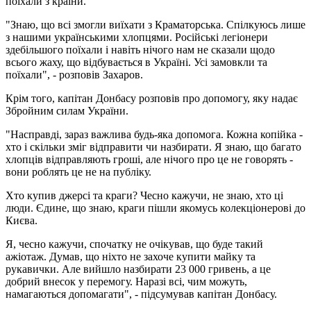
поїхали з країни.
"Знаю, що всі змогли виїхати з Краматорська. Спілкуюсь лише
з нашими українськими хлопцями. Російські легіонери
здебільшого поїхали і навіть нічого нам не сказали щодо
всього жаху, що відбувається в Україні. Усі замовкли та
поїхали", - розповів Захаров.
Крім того, капітан Донбасу розповів про допомогу, яку надає
Збройним силам України.
"Насправді, зараз важлива будь-яка допомога. Кожна копійка -
хто і скільки зміг відправити чи назбирати. Я знаю, що багато
хлопців відправляють гроші, але нічого про це не говорять -
вони роблять це не на публіку.
Хто купив джерсі та краги? Чесно кажучи, не знаю, хто ці
люди. Єдине, що знаю, краги пішли якомусь колекціонерові до
Києва.
Я, чесно кажучи, спочатку не очікував, що буде такий
ажіотаж. Думав, що ніхто не захоче купити майку та
рукавички. Але вийшло назбирати 23 000 гривень, а це
добрий внесок у перемогу. Наразі всі, чим можуть,
намагаються допомагати", - підсумував капітан Донбасу.