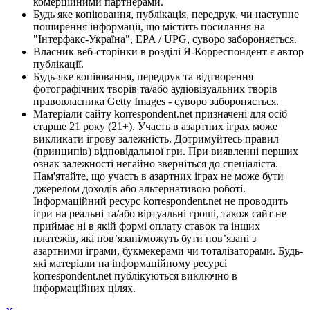
комерційними партнерами.
Будь яке копіювання, публікація, передрук, чи наступне
поширення інформації, що містить посилання на
"Інтерфакс-Україна", EPA / UPG, суворо забороняється.
Власник веб-сторінки в розділі Я-Корреспондент є автор
публікації.
Будь-яке копіювання, передрук та відтворення
фотографічних творів та/або аудіовізуальних творів
правовласника Getty Images - суворо забороняється.
Матеріали сайту korrespondent.net призначені для осіб
старше 21 року (21+). Участь в азартних іграх може
викликати ігрову залежність. Дотримуйтесь правил
(принципів) відповідальної гри. При виявленні перших
ознак залежності негайно зверніться до спеціаліста.
Пам'ятайте, що участь в азартних іграх не може бути
джерелом доходів або альтернативою роботі.
Інформаційний ресурс korrespondent.net не проводить
ігри на реальні та/або віртуальні гроші, також сайт не
приймає ні в якій формі оплату ставок та інших
платежів, які пов’язані/можуть бути пов’язані з
азартними іграми, букмекерами чи тоталізаторами. Будь-
які матеріали на інформаційному ресурсі
korrespondent.net публікуються виключно в
інформаційних цілях.