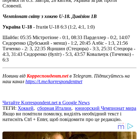
перемогти 6:3. Завтра, 28 квітня, Україна зіграє проти
Словенії.
Чемпіонат світу з хокею U-18. Дивізіон 1B
Україна U-18
- Італія U-18 6:3 (1:2, 4:1, 1:0)
Шайби: 05:35 Містротіоне - 0:1, 08:33 Парделлер - 0:2, 14:07
Сидоренко (Дубський - менш) - 1:2, 20:45 Албіс - 1:3, 21:56
Тиченко - 2: 3, 22:35 Яцишин (Стецюра) - 3:3, 25:31 Стецюра -
4:3, 31:43 Сидоренко (буліт) - 5:3, 43:57 Ковальчук (Тиченко) -
6:3
Новини від
Корреспондент.net
в Telegram. Підписуйтесь на
наш канал
https://t.me/korrespondentnet
Читайте Korrespondent.net в Google News
ТЕГИ:
Хоккей
,
сборная Италии
,
юниорский Чемпионат мира
Якщо ви помітили помилку, виділіть необхідний текст і
натисніть Ctrl + Enter, щоб повідомити про це редакцію.