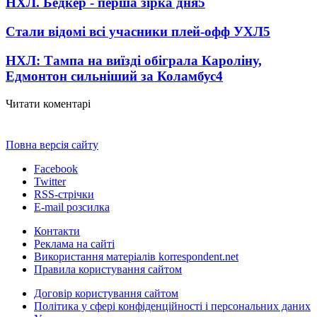
НХЛ. Бедкер - перша зірка дня
5
Стали відомі всі учасники плей-офф УХЛ
5
НХЛ: Тампа на виїзді обіграла Кароліну,
Едмонтон сильніший за Коламбус
4
Читати коментарі
Повна версія сайту
Facebook
Twitter
RSS-стрічки
E-mail розсилка
Контакти
Реклама на сайті
Використання матеріалів korrespondent.net
Правила користування сайтом
Договір користування сайтом
Політика у сфері конфіденційності і персональних даних