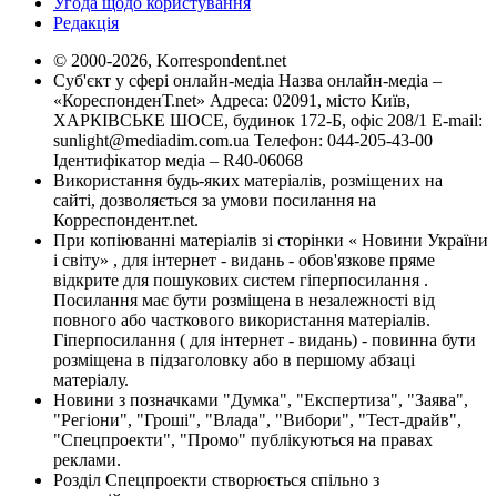
Угода щодо користування
Редакція
© 2000-2026, Korrespondent.net
Суб'єкт у сфері онлайн-медіа Назва онлайн-медіа –
«КореспонденТ.net» Адреса: 02091, місто Київ,
ХАРКІВСЬКЕ ШОСЕ, будинок 172-Б, офіс 208/1 E-mail:
sunlight@mediadim.com.ua
Телефон: 044-205-43-00
Ідентифікатор медіа – R40-06068
Використання будь-яких матеріалів, розміщених на
сайті, дозволяється за умови посилання на
Корреспондент.net.
При копіюванні матеріалів зі сторінки « Новини України
і світу» , для інтернет - видань - обов'язкове пряме
відкрите для пошукових систем гіперпосилання .
Посилання має бути розміщена в незалежності від
повного або часткового використання матеріалів.
Гіперпосилання ( для інтернет - видань) - повинна бути
розміщена в підзаголовку або в першому абзаці
матеріалу.
Новини з позначками "Думка", "Експертиза", "Заява",
"Регіони", "Гроші", "Влада", "Вибори", "Тест-драйв",
"Спецпроекти", "Промо" публікуються на правах
реклами.
Розділ Спецпроекти створюється спільно з