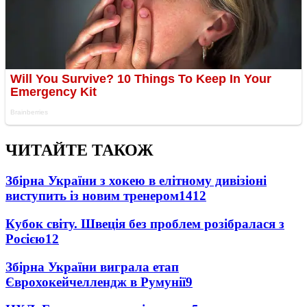
ЧИТАЙТЕ ТАКОЖ
Збірна України з хокею в елітному дивізіоні
виступить із новим тренером
1412
Кубок світу. Швеція без проблем розібралася з
Росією
12
Збірна України виграла етап
Єврохокейчеллендж в Румунії
9