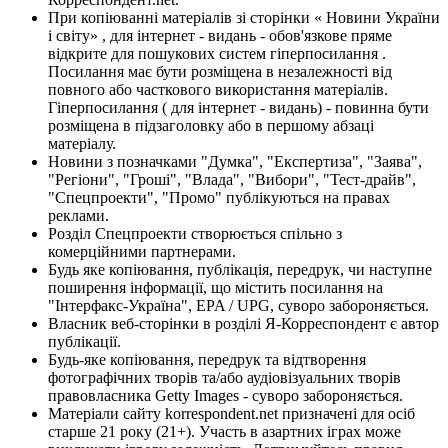
При копіюванні матеріалів зі сторінки « Новини України
і світу» , для інтернет - видань - обов'язкове пряме
відкрите для пошукових систем гіперпосилання .
Посилання має бути розміщена в незалежності від
повного або часткового використання матеріалів.
Гіперпосилання ( для інтернет - видань) - повинна бути
розміщена в підзаголовку або в першому абзаці
матеріалу.
Новини з позначками "Думка", "Експертиза", "Заява",
"Регіони", "Гроші", "Влада", "Вибори", "Тест-драйв",
"Спецпроекти", "Промо" публікуються на правах
реклами.
Розділ Спецпроекти створюється спільно з
комерційними партнерами.
Будь яке копіювання, публікація, передрук, чи наступне
поширення інформації, що містить посилання на
"Інтерфакс-Україна", EPA / UPG, суворо забороняється.
Власник веб-сторінки в розділі Я-Корреспондент є автор
публікації.
Будь-яке копіювання, передрук та відтворення
фотографічних творів та/або аудіовізуальних творів
правовласника Getty Images - суворо забороняється.
Матеріали сайту korrespondent.net призначені для осіб
старше 21 року (21+). Участь в азартних іграх може