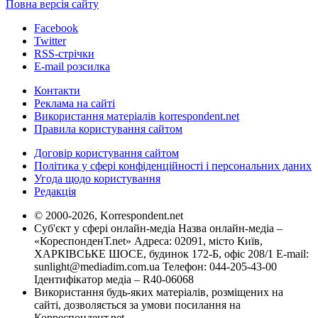
Повна версія сайту
Facebook
Twitter
RSS-стрічки
E-mail розсилка
Контакти
Реклама на сайті
Використання матеріалів korrespondent.net
Правила користування сайтом
Договір користування сайтом
Політика у сфері конфіденційності і персональних даних
Угода щодо користування
Редакція
© 2000-2026, Korrespondent.net
Суб'єкт у сфері онлайн-медіа Назва онлайн-медіа –
«КореспонденТ.net» Адреса: 02091, місто Київ,
ХАРКІВСЬКЕ ШОСЕ, будинок 172-Б, офіс 208/1 E-mail:
sunlight@mediadim.com.ua
Телефон: 044-205-43-00
Ідентифікатор медіа – R40-06068
Використання будь-яких матеріалів, розміщених на
сайті, дозволяється за умови посилання на
Корреспондент.net.