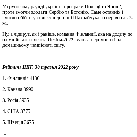
У груповому раунді українці програли Польщі та Японії,
проте змогли здолати Сербію та Естонію. Саме останніх і
змогли обійти у списку підопічні Шахрайчука, тепер вони 27-
мі.
Ну, а лідирує, як і раніше, команда Фінляндії, яка на додачу до
олімпійського золота Пекіна-2022, змогла перемогти і на
домашньому чемпіонаті світу.
Рейтинг IIHF. 30 травня 2022 року
1. Фінляндія 4130
2. Канада 3990
3. Росія 3935
4. США 3775
5. Швеція 3675
...