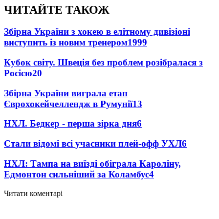
ЧИТАЙТЕ ТАКОЖ
Збірна України з хокею в елітному дивізіоні
виступить із новим тренером
1999
Кубок світу. Швеція без проблем розібралася з
Росією
20
Збірна України виграла етап
Єврохокейчеллендж в Румунії
13
НХЛ. Бедкер - перша зірка дня
6
Стали відомі всі учасники плей-офф УХЛ
6
НХЛ: Тампа на виїзді обіграла Кароліну,
Едмонтон сильніший за Коламбус
4
Читати коментарі