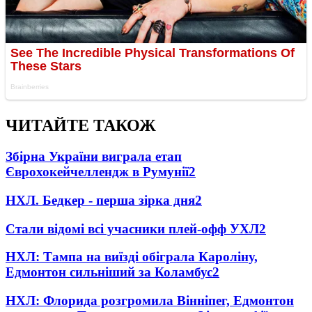
ЧИТАЙТЕ ТАКОЖ
Збірна України виграла етап
Єврохокейчеллендж в Румунії
2
НХЛ. Бедкер - перша зірка дня
2
Стали відомі всі учасники плей-офф УХЛ
2
НХЛ: Тампа на виїзді обіграла Кароліну,
Едмонтон сильніший за Коламбус
2
НХЛ: Флорида розгромила Вінніпег, Едмонтон