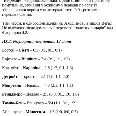
"Ведмедям" не допомогли навіть рідні стіни, гості просто не
помітили їх, забивши у кожному з періодів по голу та
зберігши свої ворота у недоторканності. 3:0 - розгромна
перемога Сіетла.
Тим часом, в одноосібні лідери на Заході знову вийшов Вегас.
Це відбулося після домашньої перемоги "золотих лицарів" над
Флоридою 4:2.
НХЛ. Регулярний чемпіонат. 13 січня
Бостон –
Сіетл
– 0:3 (0:1, 0:1, 0:1)
Баффало –
Вінніпег
– 2:4 (0:1, 1:1, 1:2)
Коламбус –
Кароліна
– 2:6 (1:2, 0:1, 1:3)
Детройт
– Торонто – 4:1 (1:0, 1:1, 2:0)
Монреаль
– Нешвілл – 4:3 (2:1, 1:1, 1:1)
Рейнджерс
– Даллас – 2:1 (0:0, 0:1, 1:0, 1:0)
Тампа-Бей
– Ванкувер – 5:4 (1:1, 3:1, 1:2)
Айлендерс –
Міннесота
– 1:3 (1:0, 0:0, 0:3)