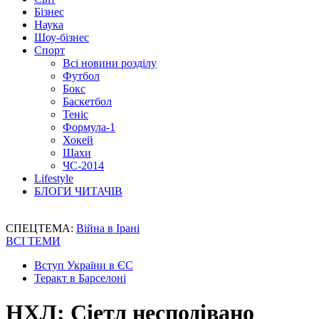
Бізнес
Наука
Шоу-бізнес
Спорт
Всі новини розділу
Футбол
Бокс
Баскетбол
Теніс
Формула-1
Хокей
Шахи
ЧС-2014
Lifestyle
БЛОГИ ЧИТАЧІВ
СПЕЦТЕМА:
Війна в Ірані
ВСІ ТЕМИ
Вступ України в ЄС
Теракт в Барселоні
НХЛ: Сіетл несподівано