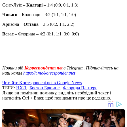
Сент-Луїс –
Калгарі
– 1:4 (0:0, 0:1, 1:3)
Чикаго
– Колорадо – 3:2 (1:1, 1:1, 1:0)
Аризона –
Оттава
– 3:5 (0:2, 1:1, 2:2)
Вегас
– Флорида – 4:2 (0:1, 1:1, 3:0, 0:0)
Новини від
Корреспондент.net
в Telegram. Підписуйтесь на
наш канал
https://t.me/korrespondentnet
Читайте Korrespondent.net в Google News
ТЕГИ:
НХЛ
,
Бостон Брюинс
,
Флорида Пантерс
Якщо ви помітили помилку, виділіть необхідний текст і
натисніть Ctrl + Enter, щоб повідомити про це редакцію.