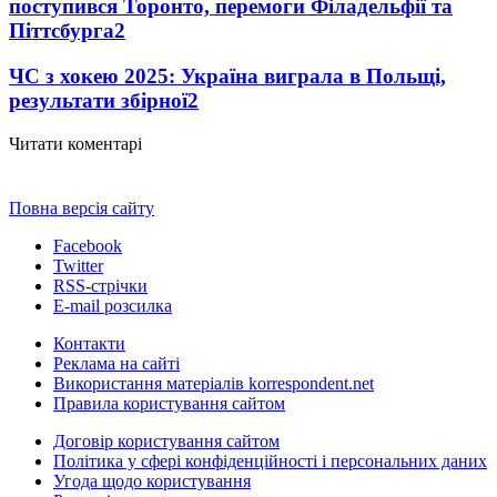
поступився Торонто, перемоги Філадельфії та
Піттсбурга
2
ЧС з хокею 2025: Україна виграла в Польщі,
результати збірної
2
Читати коментарі
Повна версія сайту
Facebook
Twitter
RSS-стрічки
E-mail розсилка
Контакти
Реклама на сайті
Використання матеріалів korrespondent.net
Правила користування сайтом
Договір користування сайтом
Політика у сфері конфіденційності і персональних даних
Угода щодо користування