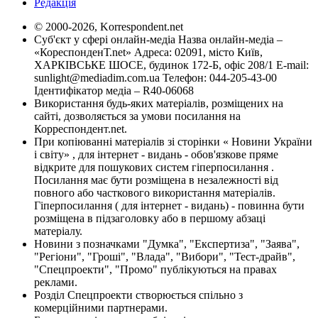
Редакція
© 2000-2026, Korrespondent.net
Суб'єкт у сфері онлайн-медіа Назва онлайн-медіа –
«КореспонденТ.net» Адреса: 02091, місто Київ,
ХАРКІВСЬКЕ ШОСЕ, будинок 172-Б, офіс 208/1 E-mail:
sunlight@mediadim.com.ua
Телефон: 044-205-43-00
Ідентифікатор медіа – R40-06068
Використання будь-яких матеріалів, розміщених на
сайті, дозволяється за умови посилання на
Корреспондент.net.
При копіюванні матеріалів зі сторінки « Новини України
і світу» , для інтернет - видань - обов'язкове пряме
відкрите для пошукових систем гіперпосилання .
Посилання має бути розміщена в незалежності від
повного або часткового використання матеріалів.
Гіперпосилання ( для інтернет - видань) - повинна бути
розміщена в підзаголовку або в першому абзаці
матеріалу.
Новини з позначками "Думка", "Експертиза", "Заява",
"Регіони", "Гроші", "Влада", "Вибори", "Тест-драйв",
"Спецпроекти", "Промо" публікуються на правах
реклами.
Розділ Спецпроекти створюється спільно з
комерційними партнерами.