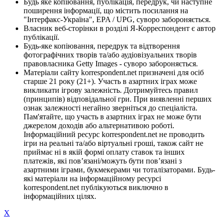
Будь яке копіювання, публікація, передрук, чи наступне
поширення інформації, що містить посилання на
"Інтерфакс-Україна", EPA / UPG, суворо забороняється.
Власник веб-сторінки в розділі Я-Корреспондент є автор
публікації.
Будь-яке копіювання, передрук та відтворення
фотографічних творів та/або аудіовізуальних творів
правовласника Getty Images - суворо забороняється.
Матеріали сайту korrespondent.net призначені для осіб
старше 21 року (21+). Участь в азартних іграх може
викликати ігрову залежність. Дотримуйтесь правил
(принципів) відповідальної гри. При виявленні перших
ознак залежності негайно зверніться до спеціаліста.
Пам'ятайте, що участь в азартних іграх не може бути
джерелом доходів або альтернативою роботі.
Інформаційний ресурс korrespondent.net не проводить
ігри на реальні та/або віртуальні гроші, також сайт не
приймає ні в якій формі оплату ставок та інших
платежів, які пов’язані/можуть бути пов’язані з
азартними іграми, букмекерами чи тоталізаторами. Будь-
які матеріали на інформаційному ресурсі
korrespondent.net публікуються виключно в
інформаційних цілях.
X