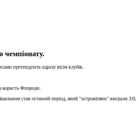
о чемпіонату.
нсами претендують одразу вісім клубів.
а користь Флориди.
шальним став останній період, який "островітяни" виграли 3:0,