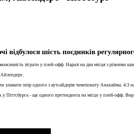
очі відбулося шість поєдинків регулярног
ожливість зіграти у плей-офф. Наразі на два місця з різними ша
а Айлендерс.
 зламати опір одного з аутсайдерів чемпіонату Анахайма. 4:3 н
у Піттсбурга - ще одного претендента на місце у плей-офф. Вирі