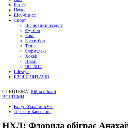
Бізнес
Наука
Шоу-бізнес
Спорт
Всі новини розділу
Футбол
Бокс
Баскетбол
Теніс
Формула-1
Хокей
Шахи
ЧС-2014
Lifestyle
БЛОГИ ЧИТАЧІВ
СПЕЦТЕМА:
Війна в Ірані
ВСІ ТЕМИ
Вступ України в ЄС
Теракт в Барселоні
НХЛ: Флорида обіграє Анахай