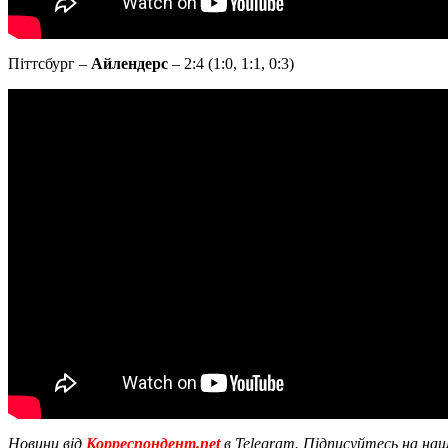
Піттсбург –
Айлендерс
– 2:4 (1:0, 1:1, 0:3)
Новини від
Корреспондент.net
в Telegram. Підписуйтесь на на