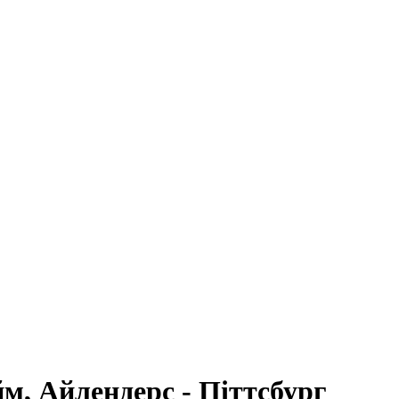
м, Айлендерс - Піттсбург