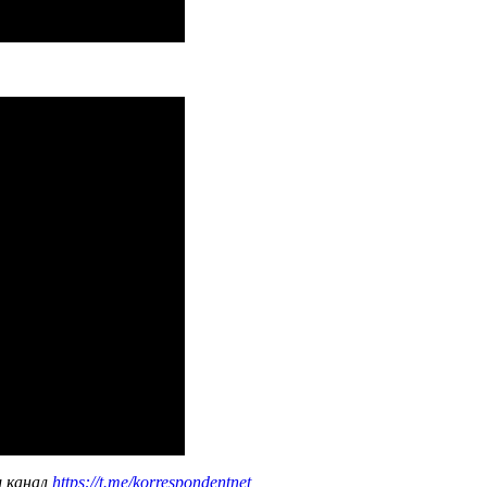
ш канал
https://t.me/korrespondentnet