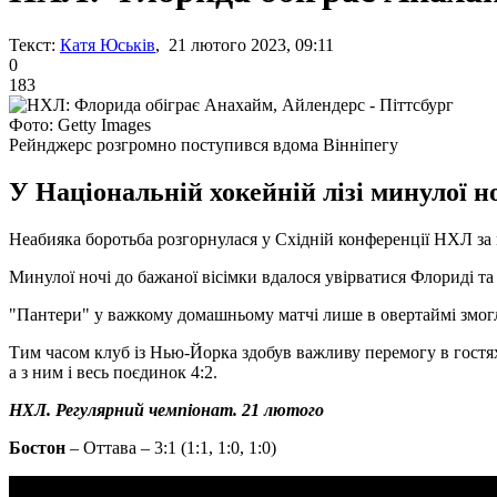
Текст:
Катя Юськів
, 21 лютого 2023, 09:11
0
183
Фото: Getty Images
Рейнджерс розгромно поступився вдома Вінніпегу
У Національній хокейній лізі минулої н
Неабияка боротьба розгорнулася у Східній конференції НХЛ за м
Минулої ночі до бажаної вісімки вдалося увірватися Флориді т
"Пантери" у важкому домашньому матчі лише в овертаймі змогли
Тим часом клуб із Нью-Йорка здобув важливу перемогу в гостях 
а з ним і весь поєдинок 4:2.
НХЛ. Регулярний чемпіонат. 21 лютого
Бостон
– Оттава – 3:1 (1:1, 1:0, 1:0)