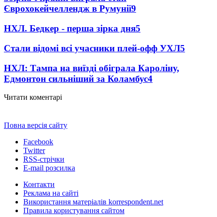
Єврохокейчеллендж в Румунії
9
НХЛ. Бедкер - перша зірка дня
5
Стали відомі всі учасники плей-офф УХЛ
5
НХЛ: Тампа на виїзді обіграла Кароліну,
Едмонтон сильніший за Коламбус
4
Читати коментарі
Повна версія сайту
Facebook
Twitter
RSS-стрічки
E-mail розсилка
Контакти
Реклама на сайті
Використання матеріалів korrespondent.net
Правила користування сайтом