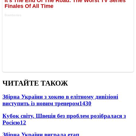
ЧИТАЙТЕ ТАКОЖ
Збірна України з хокею в елітному дивізіоні
виступить із новим тренером
1430
Кубок світу. Швеція без проблем розібралася з
Росією
12
Збірна України виграла етап