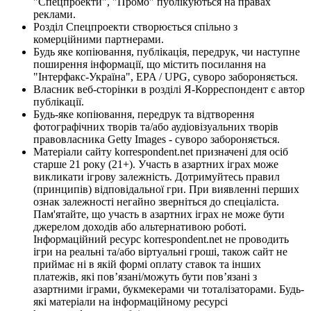
"Спецпроекти", "Промо" публікуються на правах
реклами.
Розділ Спецпроекти створюється спільно з
комерційними партнерами.
Будь яке копіювання, публікація, передрук, чи наступне
поширення інформації, що містить посилання на
"Інтерфакс-Україна", EPA / UPG, суворо забороняється.
Власник веб-сторінки в розділі Я-Корреспондент є автор
публікації.
Будь-яке копіювання, передрук та відтворення
фотографічних творів та/або аудіовізуальних творів
правовласника Getty Images - суворо забороняється.
Матеріали сайту korrespondent.net призначені для осіб
старше 21 року (21+). Участь в азартних іграх може
викликати ігрову залежність. Дотримуйтесь правил
(принципів) відповідальної гри. При виявленні перших
ознак залежності негайно зверніться до спеціаліста.
Пам'ятайте, що участь в азартних іграх не може бути
джерелом доходів або альтернативою роботі.
Інформаційний ресурс korrespondent.net не проводить
ігри на реальні та/або віртуальні гроші, також сайт не
приймає ні в якій формі оплату ставок та інших
платежів, які пов’язані/можуть бути пов’язані з
азартними іграми, букмекерами чи тоталізаторами. Будь-
які матеріали на інформаційному ресурсі