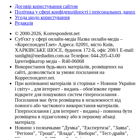
Договір користування сайтом
Політика у сфері конфіденційності і персональних даних
Угода щодо користування
Редакція
© 2000-2026, Korrespondent.net
Суб'єкт у сфері онлайн-медіа Назва онлайн-медіа –
«КореспонденТ.net» Адреса: 02091, місто Київ,
ХАРКІВСЬКЕ ШОСЕ, будинок 172-Б, офіс 208/1 E-mail:
sunlight@mediadim.com.ua
Телефон: 044-205-43-00
Ідентифікатор медіа – R40-06068
Використання будь-яких матеріалів, розміщених на
сайті, дозволяється за умови посилання на
Корреспондент.net.
При копіюванні матеріалів зі сторінки « Новини України
і світу» , для інтернет - видань - обов'язкове пряме
відкрите для пошукових систем гіперпосилання .
Посилання має бути розміщена в незалежності від
повного або часткового використання матеріалів.
Гіперпосилання ( для інтернет - видань) - повинна бути
розміщена в підзаголовку або в першому абзаці
матеріалу.
Новини з позначками "Думка", "Експертиза", "Заява",
"Регіони", "Гроші", "Влада", "Вибори", "Тест-драйв",