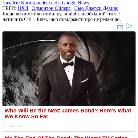
Читайте Korrespondent.net в Google News
ТЕГИ:
НХЛ
,
Эдмонтон Ойлерс
,
Нью-Джерси Девилс
Якщо ви помітили помилку, виділіть необхідний текст і
натисніть Ctrl + Enter, щоб повідомити про це редакцію.