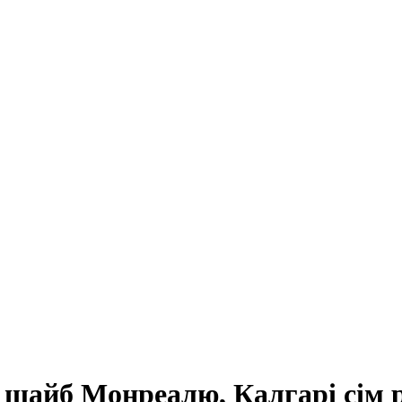
 шайб Монреалю, Калгарі сім р