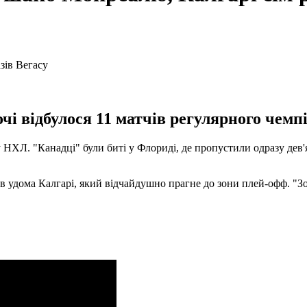
чі відбулося 11 матчів регулярного чемпі
 НХЛ. "Канадці" були биті у Флориді, де пропустили одразу дев'
в удома Калгарі, який відчайдушно прагне до зони плей-офф. "Зол