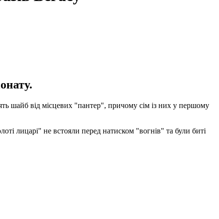
онату.
ять шайб від місцевих "пантер", причому сім із них у першому
оті лицарі" не встояли перед натиском "вогнів" та були биті