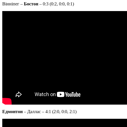
Вінніпег –
Бостон
– 0:3 (0:2, 0:0, 0:1)
Едмонтон
– Даллас – 4:1 (2:0, 0:0, 2:1)