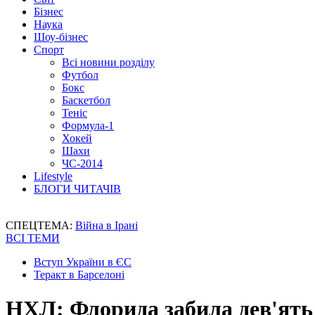
Бізнес
Наука
Шоу-бізнес
Спорт
Всі новини розділу
Футбол
Бокс
Баскетбол
Теніс
Формула-1
Хокей
Шахи
ЧС-2014
Lifestyle
БЛОГИ ЧИТАЧІВ
СПЕЦТЕМА:
Війна в Ірані
ВСІ ТЕМИ
Вступ України в ЄС
Теракт в Барселоні
НХЛ: Флорида забила дев'ять