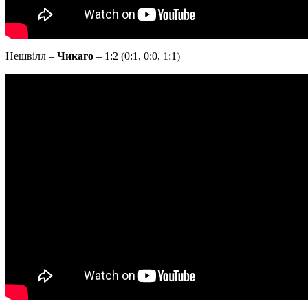
Нешвілл –
Чикаго
– 1:2 (0:1, 0:0, 1:1)