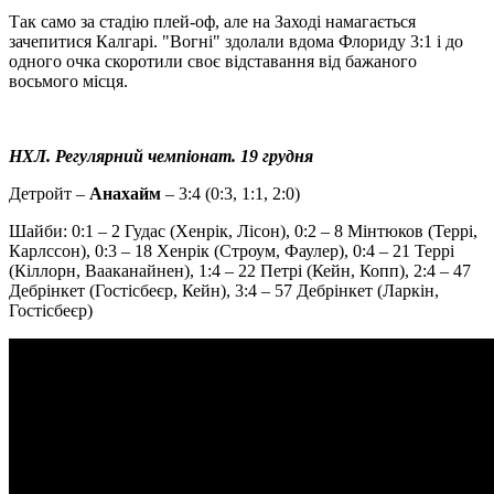
Так само за стадію плей-оф, але на Заході намагається
зачепитися Калгарі. "Вогні" здолали вдома Флориду 3:1 і до
одного очка скоротили своє відставання від бажаного
восьмого місця.
НХЛ. Регулярний чемпіонат. 19 грудня
Детройт –
Анахайм
– 3:4 (0:3, 1:1, 2:0)
Шайби: 0:1 – 2 Гудас (Хенрік, Лісон), 0:2 – 8 Мінтюков (Террі,
Карлссон), 0:3 – 18 Хенрік (Строум, Фаулер), 0:4 – 21 Террі
(Кіллорн, Вааканайнен), 1:4 – 22 Петрі (Кейн, Копп), 2:4 – 47
Дебрінкет (Гостісбеєр, Кейн), 3:4 – 57 Дебрінкет (Ларкін,
Гостісбеєр)