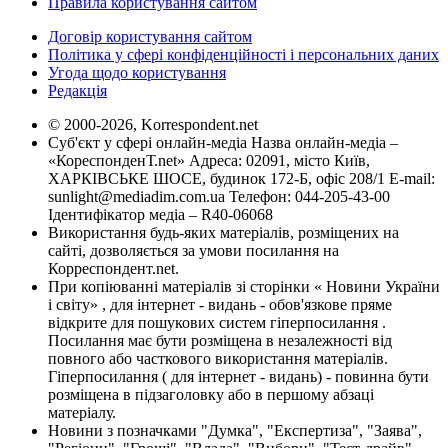
Правила користування сайтом
Договір користування сайтом
Політика у сфері конфіденційності і персональних даних
Угода щодо користування
Редакція
© 2000-2026, Korrespondent.net
Суб'єкт у сфері онлайн-медіа Назва онлайн-медіа –
«КореспонденТ.net» Адреса: 02091, місто Київ,
ХАРКІВСЬКЕ ШОСЕ, будинок 172-Б, офіс 208/1 E-mail:
sunlight@mediadim.com.ua
Телефон: 044-205-43-00
Ідентифікатор медіа – R40-06068
Використання будь-яких матеріалів, розміщених на
сайті, дозволяється за умови посилання на
Корреспондент.net.
При копіюванні матеріалів зі сторінки « Новини України
і світу» , для інтернет - видань - обов'язкове пряме
відкрите для пошукових систем гіперпосилання .
Посилання має бути розміщена в незалежності від
повного або часткового використання матеріалів.
Гіперпосилання ( для інтернет - видань) - повинна бути
розміщена в підзаголовку або в першому абзаці
матеріалу.
Новини з позначками "Думка", "Експертиза", "Заява",