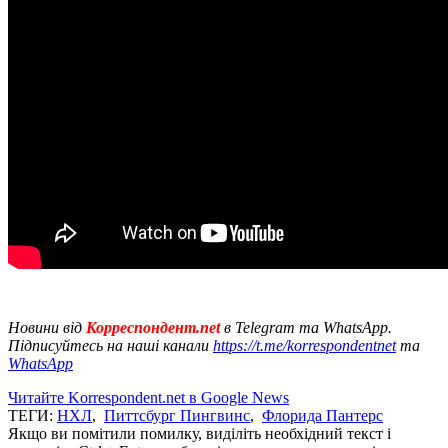
Новини від
Корреспондент.net
в Telegram та WhatsApp.
Підписуйтесь на наші канали
https://t.me/korrespondentnet
та
WhatsApp
Читайте Korrespondent.net в Google News
ТЕГИ:
НХЛ
,
Питтсбург Пингвинс
,
Флорида Пантерс
Якщо ви помітили помилку, виділіть необхідний текст і