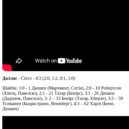
Даллас
- Сіетл - 4:3 (2:0, 1:2, 0:1, 1:0)
Шайби: 1:0 - 1 Дюшен (Марчмент, Сегін), 2:0 - 10 Робертсон
(Хінтц, Павелскі), 2:1 - 21 Татар (Бенірс), 3:1 - 26 Дюшен
(Дадонов, Павелскі), 3: 2 – 33 Бенірс (Татар, Еберле), 3:3 – 59
Толванен (Бьоркстранн, Веннберг), 4:3 – 62 Харлі (Бенн,
Дюшен)