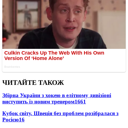
ЧИТАЙТЕ ТАКОЖ
Збірна України з хокею в елітному дивізіоні
виступить із новим тренером
1661
Кубок світу. Швеція без проблем розібралася з
Росією
16