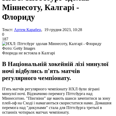
Міннесоту, Калгарі -
Флориду
Текст:
Артем Карабец
, 19 грудня 2023, 10:28
0
187
Фото: Getty Images
Флорида не встояла в Калгарі
В Національній хокейній лізі минулої
ночі відбулись п'ять матчів
регулярного чемпіонату.
П'ять матчів регулярного чемпіонату НХЛ були зіграні
минулої ночі. Відзначимо перемогу Піттсбурга над
Міннесотою. "Пінгвіни" ще мають шанси зачепитися за зону
плей-оф на Сході і намагаються скористатися нами. Домашня
перемога над "дикунами" стала для Піттсбурга третьої в
останніх чотирьох матчах чемпіонату.