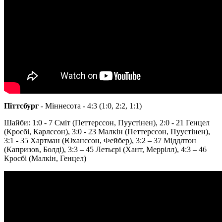
Піттсбург
- Міннесота - 4:3 (1:0, 2:2, 1:1)
Шайби: 1:0 - 7 Сміт (Петтерссон, Пуустінен), 2:0 - 21 Генцел
(Кросбі, Карлссон), 3:0 - 23 Малкін (Петтерссон, Пуустінен),
3:1 - 35 Хартман (Юханссон, Фейбер), 3:2 – 37 Міддлтон
(Капризов, Болді), 3:3 – 45 Летьєрі (Хант, Меррілл), 4:3 – 46
Кросбі (Малкін, Генцел)