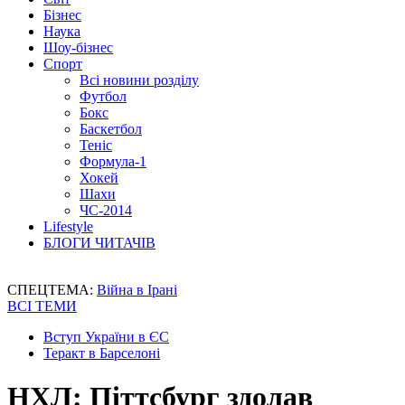
Бізнес
Наука
Шоу-бізнес
Спорт
Всі новини розділу
Футбол
Бокс
Баскетбол
Теніс
Формула-1
Хокей
Шахи
ЧС-2014
Lifestyle
БЛОГИ ЧИТАЧІВ
СПЕЦТЕМА:
Війна в Ірані
ВСІ ТЕМИ
Вступ України в ЄС
Теракт в Барселоні
НХЛ: Піттсбург здолав