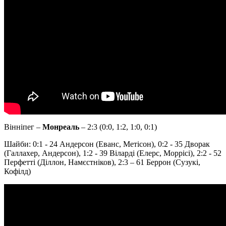
Вінніпег –
Монреаль
– 2:3 (0:0, 1:2, 1:0, 0:1)
Шайби: 0:1 - 24 Андерсон (Еванс, Метісон), 0:2 - 35 Дворак
(Галлахер, Андерсон), 1:2 - 39 Віларді (Елерс, Моррісі), 2:2 - 52
Перфетті (Діллон, Намєстніков), 2:3 – 61 Беррон (Сузукі,
Кофілд)