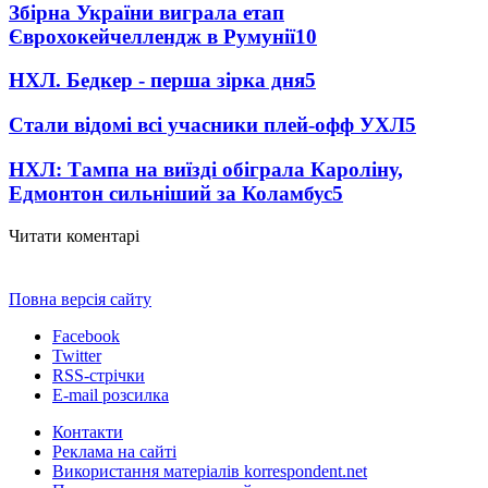
Збірна України виграла етап
Єврохокейчеллендж в Румунії
10
НХЛ. Бедкер - перша зірка дня
5
Стали відомі всі учасники плей-офф УХЛ
5
НХЛ: Тампа на виїзді обіграла Кароліну,
Едмонтон сильніший за Коламбус
5
Читати коментарі
Повна версія сайту
Facebook
Twitter
RSS-стрічки
E-mail розсилка
Контакти
Реклама на сайті
Використання матеріалів korrespondent.net