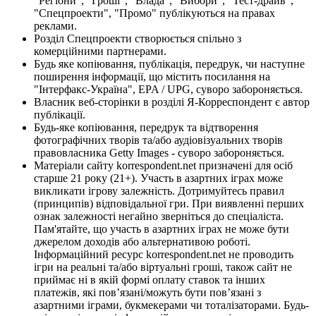
"Регіони", "Гроші", "Влада", "Вибори", "Тест-драйв",
"Спецпроекти", "Промо" публікуються на правах
реклами.
Розділ Спецпроекти створюється спільно з
комерційними партнерами.
Будь яке копіювання, публікація, передрук, чи наступне
поширення інформації, що містить посилання на
"Інтерфакс-Україна", EPA / UPG, суворо забороняється.
Власник веб-сторінки в розділі Я-Корреспондент є автор
публікації.
Будь-яке копіювання, передрук та відтворення
фотографічних творів та/або аудіовізуальних творів
правовласника Getty Images - суворо забороняється.
Матеріали сайту korrespondent.net призначені для осіб
старше 21 року (21+). Участь в азартних іграх може
викликати ігрову залежність. Дотримуйтесь правил
(принципів) відповідальної гри. При виявленні перших
ознак залежності негайно зверніться до спеціаліста.
Пам'ятайте, що участь в азартних іграх не може бути
джерелом доходів або альтернативою роботі.
Інформаційний ресурс korrespondent.net не проводить
ігри на реальні та/або віртуальні гроші, також сайт не
приймає ні в якій формі оплату ставок та інших
платежів, які пов’язані/можуть бути пов’язані з
азартними іграми, букмекерами чи тоталізаторами. Будь-