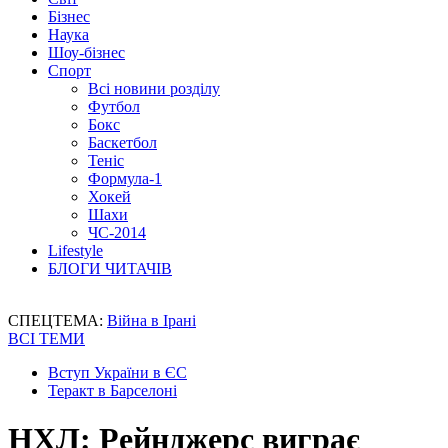
Бізнес
Наука
Шоу-бізнес
Спорт
Всі новини розділу
Футбол
Бокс
Баскетбол
Теніс
Формула-1
Хокей
Шахи
ЧС-2014
Lifestyle
БЛОГИ ЧИТАЧІВ
СПЕЦТЕМА:
Війна в Ірані
ВСІ ТЕМИ
Вступ України в ЄС
Теракт в Барселоні
НХЛ: Рейнджерс виграє