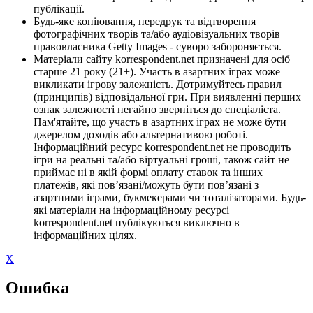
публікації.
Будь-яке копіювання, передрук та відтворення
фотографічних творів та/або аудіовізуальних творів
правовласника Getty Images - суворо забороняється.
Матеріали сайту korrespondent.net призначені для осіб
старше 21 року (21+). Участь в азартних іграх може
викликати ігрову залежність. Дотримуйтесь правил
(принципів) відповідальної гри. При виявленні перших
ознак залежності негайно зверніться до спеціаліста.
Пам'ятайте, що участь в азартних іграх не може бути
джерелом доходів або альтернативою роботі.
Інформаційний ресурс korrespondent.net не проводить
ігри на реальні та/або віртуальні гроші, також сайт не
приймає ні в якій формі оплату ставок та інших
платежів, які пов’язані/можуть бути пов’язані з
азартними іграми, букмекерами чи тоталізаторами. Будь-
які матеріали на інформаційному ресурсі
korrespondent.net публікуються виключно в
інформаційних цілях.
X
Ошибка