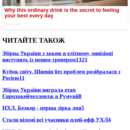
ЧИТАЙТЕ ТАКОЖ
Збірна України з хокею в елітному дивізіоні
виступить із новим тренером
1323
Кубок світу. Швеція без проблем розібралася з
Росією
11
Збірна України виграла етап
Єврохокейчеллендж в Румунії
8
НХЛ. Бедкер - перша зірка дня
5
Стали відомі всі учасники плей-офф УХЛ
4