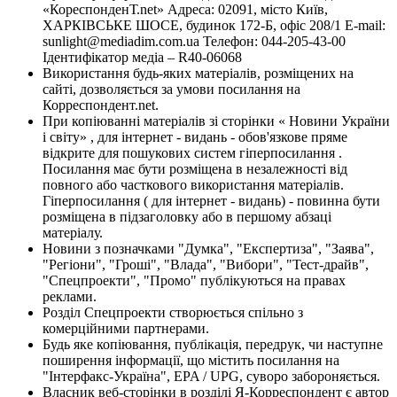
«КореспонденТ.net» Адреса: 02091, місто Київ,
ХАРКІВСЬКЕ ШОСЕ, будинок 172-Б, офіс 208/1 E-mail:
sunlight@mediadim.com.ua
Телефон: 044-205-43-00
Ідентифікатор медіа – R40-06068
Використання будь-яких матеріалів, розміщених на
сайті, дозволяється за умови посилання на
Корреспондент.net.
При копіюванні матеріалів зі сторінки « Новини України
і світу» , для інтернет - видань - обов'язкове пряме
відкрите для пошукових систем гіперпосилання .
Посилання має бути розміщена в незалежності від
повного або часткового використання матеріалів.
Гіперпосилання ( для інтернет - видань) - повинна бути
розміщена в підзаголовку або в першому абзаці
матеріалу.
Новини з позначками "Думка", "Експертиза", "Заява",
"Регіони", "Гроші", "Влада", "Вибори", "Тест-драйв",
"Спецпроекти", "Промо" публікуються на правах
реклами.
Розділ Спецпроекти створюється спільно з
комерційними партнерами.
Будь яке копіювання, публікація, передрук, чи наступне
поширення інформації, що містить посилання на
"Інтерфакс-Україна", EPA / UPG, суворо забороняється.
Власник веб-сторінки в розділі Я-Корреспондент є автор