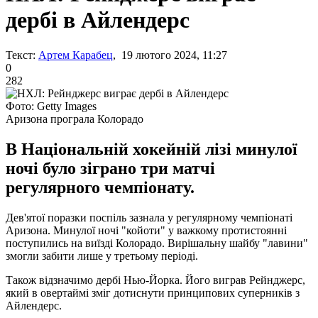
дербі в Айлендерс
Текст:
Артем Карабец
, 19 лютого 2024, 11:27
0
282
Фото: Getty Images
Аризона програла Колорадо
В Національній хокейній лізі минулої
ночі було зіграно три матчі
регулярного чемпіонату.
Дев'ятої поразки поспіль зазнала у регулярному чемпіонаті
Аризона. Минулої ночі "койоти" у важкому протистоянні
поступились на виїзді Колорадо. Вирішальну шайбу "лавини"
змогли забити лише у третьому періоді.
Також відзначимо дербі Нью-Йорка. Його виграв Рейнджерс,
який в овертаймі зміг дотиснути принципових суперників з
Айлендерс.