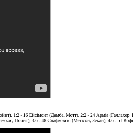
йнт), 1:2 - 16 Ейсімонт (Дамба, Мотт), 2:2 - 24 Арміа (Галлахер, Н
темкос, Пойнт), 3:6 - 48 Слафковскі (Метісон, Зекай), 4:6 - 51 Коф