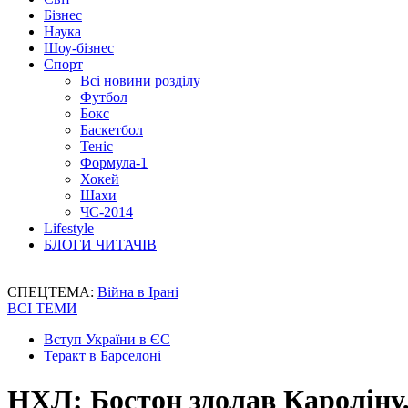
Бізнес
Наука
Шоу-бізнес
Спорт
Всі новини розділу
Футбол
Бокс
Баскетбол
Теніс
Формула-1
Хокей
Шахи
ЧС-2014
Lifestyle
БЛОГИ ЧИТАЧІВ
СПЕЦТЕМА:
Війна в Ірані
ВСІ ТЕМИ
Вступ України в ЄС
Теракт в Барселоні
НХЛ: Бостон здолав Кароліну