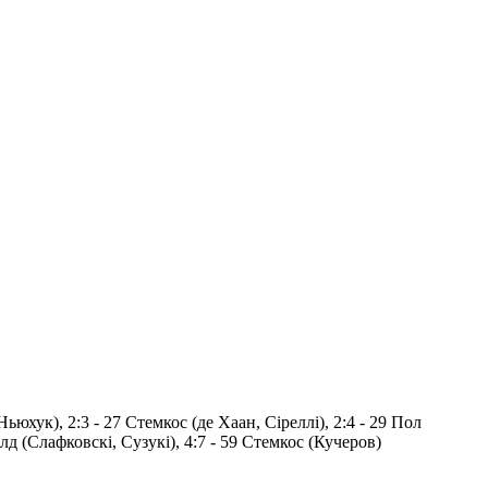
ьюхук), 2:3 - 27 Стемкос (де Хаан, Сіреллі), 2:4 - 29 Пол
ілд (Слафковскі, Сузукі), 4:7 - 59 Стемкос (Кучеров)