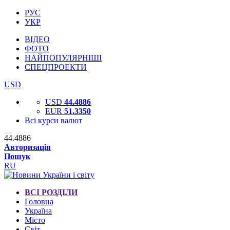
РУС
УКР
ВІДЕО
ФОТО
НАЙПОПУЛЯРНІШІ
СПЕЦПРОЕКТИ
USD
USD
44.4886
EUR
51.3350
Всі курси валют
44.4886
Авторизація
Пошук
RU
ВСІ РОЗДІЛИ
Головна
Україна
Місто
Світ