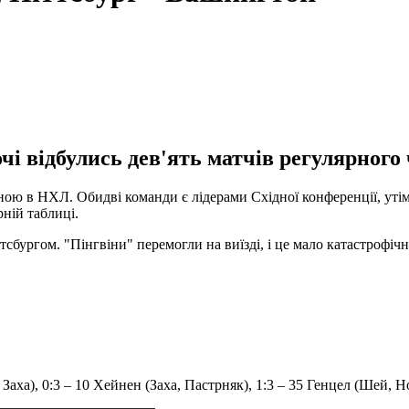
чі відбулись дев'ять матчів регулярного
іною в НХЛ. Обидві команди є лідерами Східної конференції, ут
рній таблиці.
сбургом. "Пінгвіни" перемогли на виїзді, і це мало катастрофічн
Заха), 0:3 – 10 Хейнен (Заха, Пастрняк), 1:3 – 35 Генцел (Шей, Н