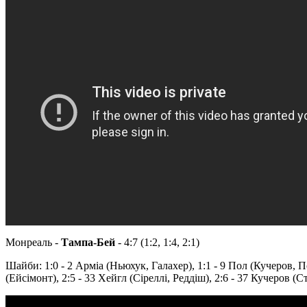
Монреаль -
Тампа-Бей
- 4:7 (1:2, 1:4, 2:1)
Шайби: 1:0 - 2 Арміа (Ньюхук, Галахер), 1:1 - 9 Пол (Кучеров, По
(Ейсімонт), 2:5 - 33 Хейгл (Сіреллі, Реддіш), 2:6 - 37 Кучеров (С