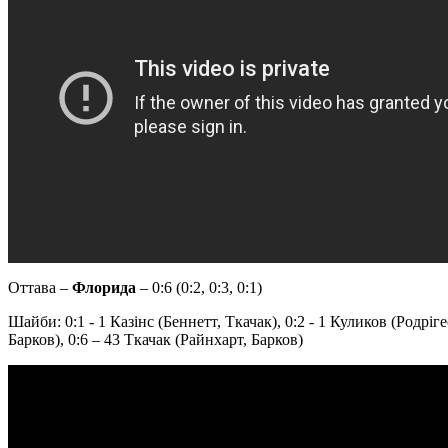
Оттава –
Флорида
– 0:6 (0:2, 0:3, 0:1)
Шайби: 0:1 - 1 Казінс (Беннетт, Ткачак), 0:2 - 1 Куликов (Родріг
Барков), 0:6 – 43 Ткачак (Райнхарт, Барков)