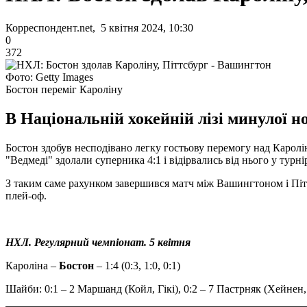
Корреспондент.net, 5 квітня 2024, 10:30
0
372
Фото: Getty Images
Бостон переміг Кароліну
В Національній хокейній лізі минулої но
Бостон здобув несподівано легку гостьову перемогу над Карол
"Ведмеді" здолали суперника 4:1 і відірвались від нього у турні
З таким саме рахунком завершився матч між Вашингтоном і Пітт
плей-оф.
НХЛ. Регулярний чемпіонат. 5 квітня
Кароліна –
Бостон
– 1:4 (0:3, 1:0, 0:1)
Шайби: 0:1 – 2 Маршанд (Койл, Гікі), 0:2 – 7 Пастрняк (Хейнен, 