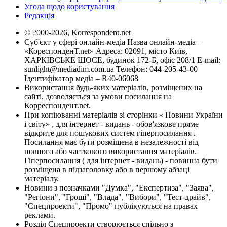
Угода щодо користування
Редакція
© 2000-2026, Korrespondent.net
Суб'єкт у сфері онлайн-медіа Назва онлайн-медіа –
«КореспонденТ.net» Адреса: 02091, місто Київ,
ХАРКІВСЬКЕ ШОСЕ, будинок 172-Б, офіс 208/1 E-mail:
sunlight@mediadim.com.ua
Телефон: 044-205-43-00
Ідентифікатор медіа – R40-06068
Використання будь-яких матеріалів, розміщених на
сайті, дозволяється за умови посилання на
Корреспондент.net.
При копіюванні матеріалів зі сторінки « Новини України
і світу» , для інтернет - видань - обов'язкове пряме
відкрите для пошукових систем гіперпосилання .
Посилання має бути розміщена в незалежності від
повного або часткового використання матеріалів.
Гіперпосилання ( для інтернет - видань) - повинна бути
розміщена в підзаголовку або в першому абзаці
матеріалу.
Новини з позначками "Думка", "Експертиза", "Заява",
"Регіони", "Гроші", "Влада", "Вибори", "Тест-драйв",
"Спецпроекти", "Промо" публікуються на правах
реклами.
Розділ Спецпроекти створюється спільно з