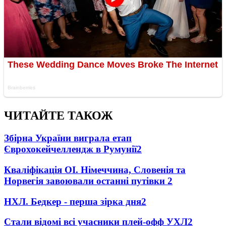
ЧИТАЙТЕ ТАКОЖ
Збірна України виграла етап
Єврохокейчеллендж в Румунії
2
Кваліфікація ОІ. Німеччина, Словенія та
Норвегія завоювали останні путівки
2
НХЛ. Бедкер - перша зірка дня
2
Стали відомі всі учасники плей-офф УХЛ
2