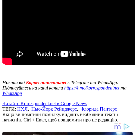
Новини від
Корреспондент.net
в Telegram та WhatsApp.
Підписуйтесь на наші канали
https://t.me/korrespondentnet
та
WhatsApp
Читайте Korrespondent.net в Google News
ТЕГИ:
НХЛ
,
Нью-Йорк Рейнджерс
,
Флорида Пантерс
Якщо ви помітили помилку, виділіть необхідний текст і
натисніть Ctrl + Enter, щоб повідомити про це редакцію.