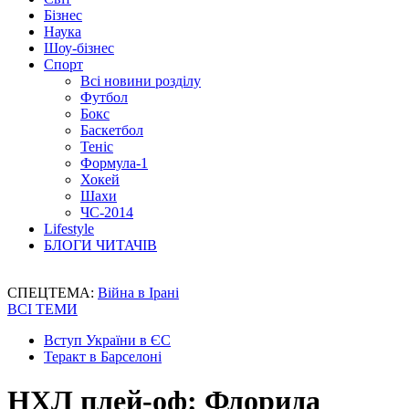
Бізнес
Наука
Шоу-бізнес
Спорт
Всі новини розділу
Футбол
Бокс
Баскетбол
Теніс
Формула-1
Хокей
Шахи
ЧС-2014
Lifestyle
БЛОГИ ЧИТАЧІВ
СПЕЦТЕМА:
Війна в Ірані
ВСІ ТЕМИ
Вступ України в ЄС
Теракт в Барселоні
НХЛ плей-оф: Флорида