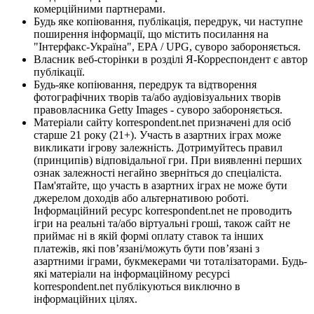
комерційними партнерами.
Будь яке копіювання, публікація, передрук, чи наступне
поширення інформації, що містить посилання на
"Інтерфакс-Україна", EPA / UPG, суворо забороняється.
Власник веб-сторінки в розділі Я-Корреспондент є автор
публікації.
Будь-яке копіювання, передрук та відтворення
фотографічних творів та/або аудіовізуальних творів
правовласника Getty Images - суворо забороняється.
Матеріали сайту korrespondent.net призначені для осіб
старше 21 року (21+). Участь в азартних іграх може
викликати ігрову залежність. Дотримуйтесь правил
(принципів) відповідальної гри. При виявленні перших
ознак залежності негайно зверніться до спеціаліста.
Пам'ятайте, що участь в азартних іграх не може бути
джерелом доходів або альтернативою роботі.
Інформаційний ресурс korrespondent.net не проводить
ігри на реальні та/або віртуальні гроші, також сайт не
приймає ні в якій формі оплату ставок та інших
платежів, які пов’язані/можуть бути пов’язані з
азартними іграми, букмекерами чи тоталізаторами. Будь-
які матеріали на інформаційному ресурсі
korrespondent.net публікуються виключно в
інформаційних цілях.