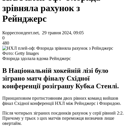
зрівняла рахунок з
Рейнджерс
Корреспондент.net, 29 травня 2024, 09:05
0
480
Фото: Getty Images
Флорида здолала вдома Рейнджерс
В Національній хокейній лізі було
зіграно матч фіналу Східної
конференції розіграшу Кубка Стенлі.
Принциповим протистоянням двох рівних команд вийшов
фінал Східної конференції НХЛ між Рейнджерс і Флоридою.
Після чотирьох зіграних поєдинків рахунок у серії рівний 2:2.
Причому у трьох з цих матчів переможця визначив лише
овертайм.