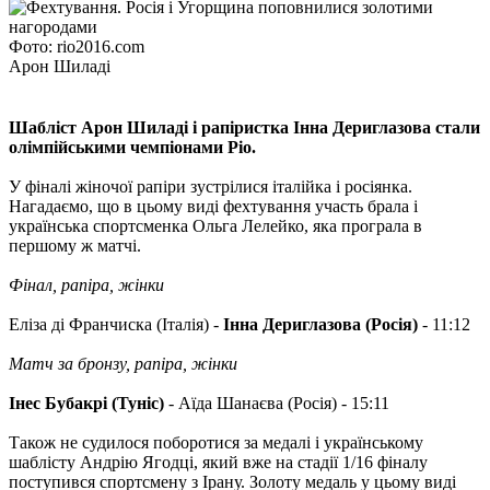
Фото: rio2016.com
Арон Шиладі
Шабліст Арон Шиладі і рапіристка Інна Дериглазова стали
олімпійськими чемпіонами Ріо.
У фіналі жіночої рапіри зустрілися італійка і росіянка.
Нагадаємо, що в цьому виді фехтування участь брала і
українська спортсменка Ольга Лелейко, яка програла в
першому ж матчі.
Фінал, рапіра, жінки
Еліза ді Франчиска (Італія) -
Інна Дериглазова (Росія)
- 11:12
Матч за бронзу, рапіра, жінки
Інес Бубакрі (Туніс)
- Аїда Шанаєва (Росія) - 15:11
Також не судилося поборотися за медалі і українському
шаблісту Андрію Ягодці, який вже на стадії 1/16 фіналу
поступився спортсмену з Ірану. Золоту медаль у цьому виді