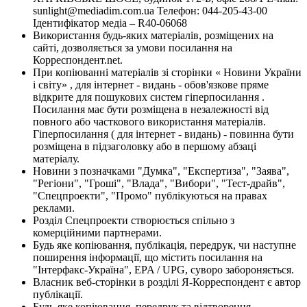
sunlight@mediadim.com.ua
Телефон: 044-205-43-00
Ідентифікатор медіа – R40-06068
Використання будь-яких матеріалів, розміщених на
сайті, дозволяється за умови посилання на
Корреспондент.net.
При копіюванні матеріалів зі сторінки « Новини України
і світу» , для інтернет - видань - обов'язкове пряме
відкрите для пошукових систем гіперпосилання .
Посилання має бути розміщена в незалежності від
повного або часткового використання матеріалів.
Гіперпосилання ( для інтернет - видань) - повинна бути
розміщена в підзаголовку або в першому абзаці
матеріалу.
Новини з позначками "Думка", "Експертиза", "Заява",
"Регіони", "Гроші", "Влада", "Вибори", "Тест-драйв",
"Спецпроекти", "Промо" публікуються на правах
реклами.
Розділ Спецпроекти створюється спільно з
комерційними партнерами.
Будь яке копіювання, публікація, передрук, чи наступне
поширення інформації, що містить посилання на
"Інтерфакс-Україна", EPA / UPG, суворо забороняється.
Власник веб-сторінки в розділі Я-Корреспондент є автор
публікації.
Будь-яке копіювання, передрук та відтворення