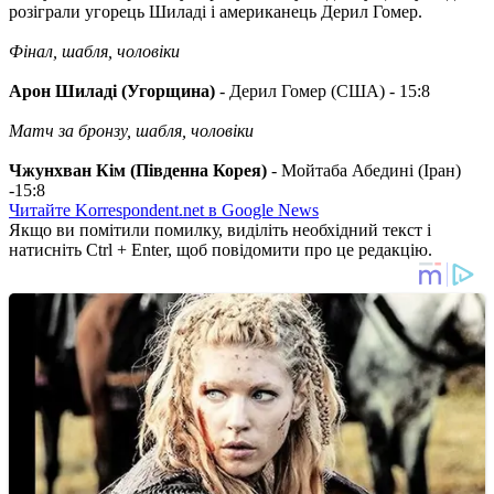
розіграли угорець Шиладі і американець Дерил Гомер.
Фінал, шабля, чоловіки
Арон Шиладі (Угорщина)
- Дерил Гомер (США) - 15:8
Матч за бронзу, шабля, чоловіки
Чжунхван Кім (Південна Корея)
- Мойтаба Абедині (Іран)
-15:8
Читайте Korrespondent.net в Google News
Якщо ви помітили помилку, виділіть необхідний текст і
натисніть Ctrl + Enter, щоб повідомити про це редакцію.