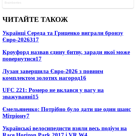
ЧИТАЙТЕ ТАКОЖ
Українці Середа та Гриценко виграли бронзу
Євро-2026
317
Кроуфорд назвав єдину битву, заради якої може
повернутися
17
Лузан завершила Євро-2026 з повним
комплектом золотих нагород
16
UFC 221: Ромеро не вклався у вагу на
зважуванні
15
Ємельяненко: Потрібно було дати ще один шанс
Мітріону
7
Українські велосипедисти взяли весь подіум на
Race Horizon Park 2017 і VR W
4