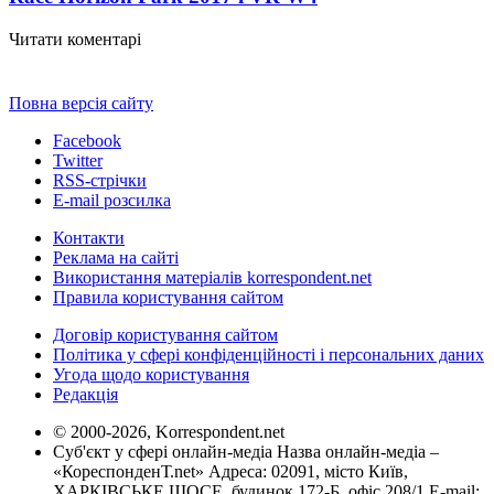
Читати коментарі
Повна версія сайту
Facebook
Twitter
RSS-стрічки
E-mail розсилка
Контакти
Реклама на сайті
Використання матеріалів korrespondent.net
Правила користування сайтом
Договір користування сайтом
Політика у сфері конфіденційності і персональних даних
Угода щодо користування
Редакція
© 2000-2026, Korrespondent.net
Суб'єкт у сфері онлайн-медіа Назва онлайн-медіа –
«КореспонденТ.net» Адреса: 02091, місто Київ,
ХАРКІВСЬКЕ ШОСЕ, будинок 172-Б, офіс 208/1 E-mail: