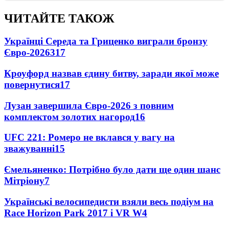
ЧИТАЙТЕ ТАКОЖ
Українці Середа та Гриценко виграли бронзу
Євро-2026
317
Кроуфорд назвав єдину битву, заради якої може
повернутися
17
Лузан завершила Євро-2026 з повним
комплектом золотих нагород
16
UFC 221: Ромеро не вклався у вагу на
зважуванні
15
Ємельяненко: Потрібно було дати ще один шанс
Мітріону
7
Українські велосипедисти взяли весь подіум на
Race Horizon Park 2017 і VR W
4