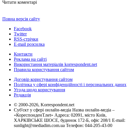
Читати коментарі
Повна версія сайту
Facebook
Twitter
RSS-стрічки
E-mail розсилка
Контакти
Реклама на сайті
Використання матеріалів korrespondent.net
Правила користування сайтом
Договір користування сайтом
Політика у сфері конфіденційності і персональних даних
Угода щодо користування
Редакція
© 2000-2026, Korrespondent.net
Суб'єкт у сфері онлайн-медіа Назва онлайн-медіа –
«КореспонденТ.net» Адреса: 02091, місто Київ,
ХАРКІВСЬКЕ ШОСЕ, будинок 172-Б, офіс 208/1 E-mail:
sunlight@mediadim.com.ua
Телефон: 044-205-43-00