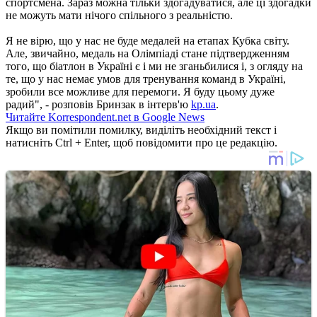
спортсмена. Зараз можна тільки здогадуватися, але ці здогадки
не можуть мати нічого спільного з реальністю.
Я не вірю, що у нас не буде медалей на етапах Кубка світу.
Але, звичайно, медаль на Олімпіаді стане підтвердженням
того, що біатлон в Україні є і ми не зганьбилися і, з огляду на
те, що у нас немає умов для тренування команд в Україні,
зробили все можливе для перемоги. Я буду цьому дуже
радий", - розповів Бринзак в інтерв'ю
kp.ua
.
Читайте Korrespondent.net в Google News
Якщо ви помітили помилку, виділіть необхідний текст і
натисніть Ctrl + Enter, щоб повідомити про це редакцію.