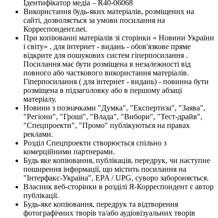
Ідентифікатор медіа – R40-06068
Використання будь-яких матеріалів, розміщених на
сайті, дозволяється за умови посилання на
Корреспондент.net.
При копіюванні матеріалів зі сторінки « Новини України
і світу» , для інтернет - видань - обов'язкове пряме
відкрите для пошукових систем гіперпосилання .
Посилання має бути розміщена в незалежності від
повного або часткового використання матеріалів.
Гіперпосилання ( для інтернет - видань) - повинна бути
розміщена в підзаголовку або в першому абзаці
матеріалу.
Новини з позначками "Думка", "Експертиза", "Заява",
"Регіони", "Гроші", "Влада", "Вибори", "Тест-драйв",
"Спецпроекти", "Промо" публікуються на правах
реклами.
Розділ Спецпроекти створюється спільно з
комерційними партнерами.
Будь яке копіювання, публікація, передрук, чи наступне
поширення інформації, що містить посилання на
"Інтерфакс-Україна", EPA / UPG, суворо забороняється.
Власник веб-сторінки в розділі Я-Корреспондент є автор
публікації.
Будь-яке копіювання, передрук та відтворення
фотографічних творів та/або аудіовізуальних творів