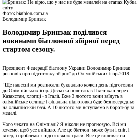
Фото: biathlon.com.ua
Володимир Бринзак
Володимир Бринзак поділився
новинами біатлонної збірної перед
стартом сезону.
Президент Федерації біатлону України Володимир Бринзак
розповів про підготовку збірної до Олімпійських ігор-2018.
"Ще навесні ми розписали буквально кожен день підготовки
до Олімпійських ігор. Дівчатка полетять в Пхенчхан через
Казахстан, хлопці - з Італії. Вже 3 лютого вони заїдуть в
олімпійське селище і фінальна підготовка буде безпосередньо
на олімпійській базі. А 10 лютого ми вступаємо в боротьбу за
медалі.
Чого чекати на Олімпіаді? Я ніколи не прогнозую. Всі ми
хочемо, щоб усе вийшло. Але це біатлон: може бути і сніг, і
вітер, і проблеми з підготовкою траси. Все це впливає на