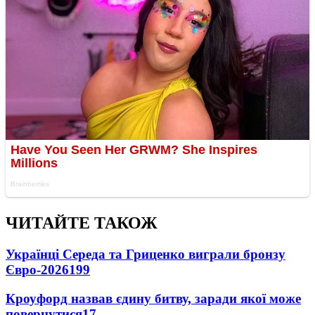
ЧИТАЙТЕ ТАКОЖ
Українці Середа та Гриценко виграли бронзу
Євро-2026
199
Кроуфорд назвав єдину битву, заради якої може
повернутися
17