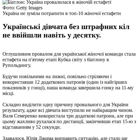
Фото: Getty Images
Україна не зуміла потрапити в топ-10 жіночої естафети
Українські дівчата без штрафних кіл
не ввійшли навіть у десятку.
Оглушливим провалом для української жіночої команди стала
естафета на п'ятому етапі Кубка світу з біатлону в
Рупольдингу.
Будучи повільними на лижні, повільно стріляючи і
використавши 12 додаткових патронів (один із найгірших
показників у гонці), наша команда завершила гонку на 11-му
місці.
Складно виділити одну причину провального для України
результату, адже всі дівчата виступили не найкращим чином.
Валя Семеренко використала три додаткові патрони, але при
цьому жахливо рухалася по дистанції, закінчивши етап 15-ю з
відставанням у 52 секунди.
Здавалося, Юлія Джима виправить ситуацію, але стало ще