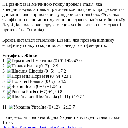
На рівних із Німеччиною гонку провела Італія, яка
використовувала тільки три додаткові патрони, програючи по
дистанції, але вириваючись у лідери за стрільбою. Федеріко
Санфіліппо на останньому етапі не вдалося нав'язати боротьбу
Лаурі Дальмаєр, але і друге місце - успіх і заявка на медальні
претензії на Олімпіаді.
Бронза дісталася стабільній Швеції, яка провела відмінну
естафетну гонку і скористалася невдачами фаворитів.
Естафета. Жінки
1.
Німеччина (0+9) 1:08:47.0
2.
Італія (0+3) +2.9
3.
Швеція (0+5) +17.2
4.
Норвегія (0+9) +23.1
5.
Польща (0+5) +24.5
6.
Чехія (0+7) +1:04.6
7.
Росія (0+7) +1;20.8
8.
Швейцарія (1+11) +1:37.1
...
11.
Україна (0+12) +2:13.7
Напередодні чоловіча збірна України в естафеті стала тільки
15-ю.
Читайте Korrespondent.net в Google News