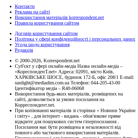
Контакти
Реклама на сайті
Використання матеріалів korrespondent.net
Правила користування сайтом
Договір користування сайтом
Політика у сфері конфіденційності і персональних даних
Угода щодо користування
Редакція
© 2000-2026, Korrespondent.net
Суб'єкт у сфері онлайн-медіа Назва онлайн-медіа –
«КореспонденТ.net» Адреса: 02091, місто Київ,
ХАРКІВСЬКЕ ШОСЕ, будинок 172-Б, офіс 208/1 E-mail:
sunlight@mediadim.com.ua
Телефон: 044-205-43-00
Ідентифікатор медіа – R40-06068
Використання будь-яких матеріалів, розміщених на
сайті, дозволяється за умови посилання на
Корреспондент.net.
При копіюванні матеріалів зі сторінки « Новини України
і світу» , для інтернет - видань - обов'язкове пряме
відкрите для пошукових систем гіперпосилання .
Посилання має бути розміщена в незалежності від
повного або часткового використання матеріалів.