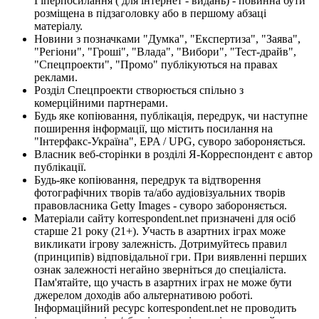
Гіперпосилання ( для інтернет - видань) - повинна бути
розміщена в підзаголовку або в першому абзаці
матеріалу.
Новини з позначками "Думка", "Експертиза", "Заява",
"Регіони", "Гроші", "Влада", "Вибори", "Тест-драйв",
"Спецпроекти", "Промо" публікуються на правах
реклами.
Розділ Спецпроекти створюється спільно з
комерційними партнерами.
Будь яке копіювання, публікація, передрук, чи наступне
поширення інформації, що містить посилання на
"Інтерфакс-Україна", EPA / UPG, суворо забороняється.
Власник веб-сторінки в розділі Я-Корреспондент є автор
публікації.
Будь-яке копіювання, передрук та відтворення
фотографічних творів та/або аудіовізуальних творів
правовласника Getty Images - суворо забороняється.
Матеріали сайту korrespondent.net призначені для осіб
старше 21 року (21+). Участь в азартних іграх може
викликати ігрову залежність. Дотримуйтесь правил
(принципів) відповідальної гри. При виявленні перших
ознак залежності негайно зверніться до спеціаліста.
Пам'ятайте, що участь в азартних іграх не може бути
джерелом доходів або альтернативою роботі.
Інформаційний ресурс korrespondent.net не проводить