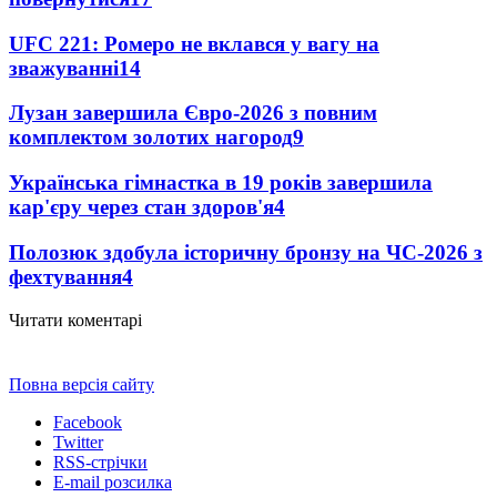
UFC 221: Ромеро не вклався у вагу на
зважуванні
14
Лузан завершила Євро-2026 з повним
комплектом золотих нагород
9
Українська гімнастка в 19 років завершила
кар'єру через стан здоров'я
4
Полозюк здобула історичну бронзу на ЧС-2026 з
фехтування
4
Читати коментарі
Повна версія сайту
Facebook
Twitter
RSS-стрічки
E-mail розсилка