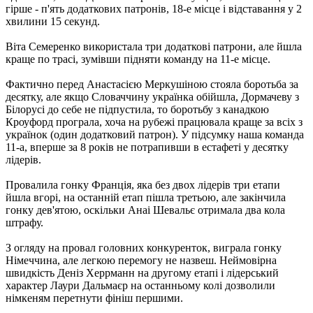
гірше - п'ять додаткових патронів, 18-е місце і відставання у 2
хвилини 15 секунд.
Віта Семеренко використала три додаткові патрони, але йшла
краще по трасі, зумівши підняти команду на 11-е місце.
Фактично перед Анастасією Меркушіною стояла боротьба за
десятку, але якщо Словаччину українка обійшла, Дормачеву з
Білорусі до себе не підпустила, то боротьбу з канадкою
Кроуфорд програла, хоча на рубежі працювала краще за всіх з
українок (один додатковий патрон). У підсумку наша команда
11-а, вперше за 8 років не потрапивши в естафеті у десятку
лідерів.
Провалила гонку Франція, яка без двох лідерів три етапи
йшла вгорі, на останній етап пішла третьою, але закінчила
гонку дев'ятою, оскільки Анаі Шевальє отримала два кола
штрафу.
З огляду на провал головних конкуренток, виграла гонку
Німеччина, але легкою перемогу не назвеш. Неймовірна
швидкість Деніз Херрманн на другому етапі і лідерський
характер Лаури Дальмаєр на останньому колі дозволили
німкеням перетнути фініш першими.