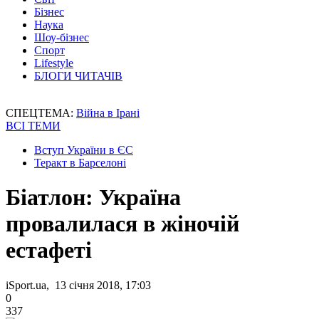
Бізнес
Наука
Шоу-бізнес
Спорт
Lifestyle
БЛОГИ ЧИТАЧІВ
СПЕЦТЕМА:
Війна в Ірані
ВСІ ТЕМИ
Вступ України в ЄС
Теракт в Барселоні
Біатлон: Україна
провалилася в жіночій
естафеті
iSport.ua, 13 січня 2018, 17:03
0
337