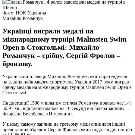
Фото: НОК Украины
Михайло Романчук
Українці виграли медалі на
міжнародному турнірі Malmsten Swim
Open в Стокгольмі: Михайло
Романчук – срібну, Сергій Фролов –
бронзову.
Український плавець Михайло Романчук, який претендував
на звання найкращого спортсмена України 2017 року, виграв
срібну медаль на міжнародному турнірі Malmsten Swim Open в
Стокгольмі.
На дистанції 1500 м вільним стилем Романчук показав час 14:
50.91 хв., відставши майже на 10 секунд від лідера запливу
Флоріана Веллброка з Німеччини.
У цьому самому запливі на третьому місці опинився інший
представник України Сергій Фролов, який подолав дистанцію
за 14: 56.81 хв.