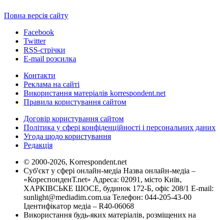
Повна версія сайту
Facebook
Twitter
RSS-стрічки
E-mail розсилка
Контакти
Реклама на сайті
Використання матеріалів korrespondent.net
Правила користування сайтом
Договір користування сайтом
Політика у сфері конфіденційності і персональних даних
Угода щодо користування
Редакція
© 2000-2026, Korrespondent.net
Суб'єкт у сфері онлайн-медіа Назва онлайн-медіа –
«КореспонденТ.net» Адреса: 02091, місто Київ,
ХАРКІВСЬКЕ ШОСЕ, будинок 172-Б, офіс 208/1 E-mail:
sunlight@mediadim.com.ua
Телефон: 044-205-43-00
Ідентифікатор медіа – R40-06068
Використання будь-яких матеріалів, розміщених на