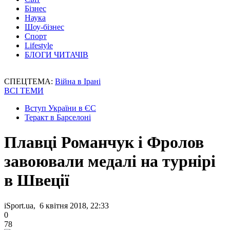
Бізнес
Наука
Шоу-бізнес
Спорт
Lifestyle
БЛОГИ ЧИТАЧІВ
СПЕЦТЕМА:
Війна в Ірані
ВСІ ТЕМИ
Вступ України в ЄС
Теракт в Барселоні
Плавці Романчук і Фролов
завоювали медалі на турнірі
в Швеції
iSport.ua, 6 квітня 2018, 22:33
0
78