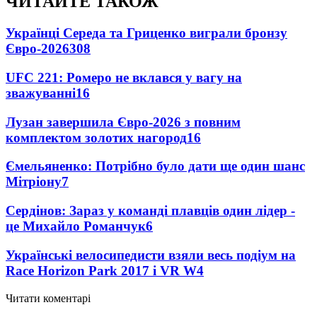
ЧИТАЙТЕ ТАКОЖ
Українці Середа та Гриценко виграли бронзу
Євро-2026
308
UFC 221: Ромеро не вклався у вагу на
зважуванні
16
Лузан завершила Євро-2026 з повним
комплектом золотих нагород
16
Ємельяненко: Потрібно було дати ще один шанс
Мітріону
7
Сердінов: Зараз у команді плавців один лідер -
це Михайло Романчук
6
Українські велосипедисти взяли весь подіум на
Race Horizon Park 2017 і VR W
4
Читати коментарі