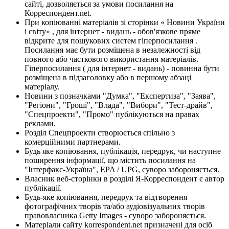
сайті, дозволяється за умови посилання на
Корреспондент.net.
При копіюванні матеріалів зі сторінки « Новини України
і світу» , для інтернет - видань - обов'язкове пряме
відкрите для пошукових систем гіперпосилання .
Посилання має бути розміщена в незалежності від
повного або часткового використання матеріалів.
Гіперпосилання ( для інтернет - видань) - повинна бути
розміщена в підзаголовку або в першому абзаці
матеріалу.
Новини з позначками "Думка", "Експертиза", "Заява",
"Регіони", "Гроші", "Влада", "Вибори", "Тест-драйв",
"Спецпроекти", "Промо" публікуються на правах
реклами.
Розділ Спецпроекти створюється спільно з
комерційними партнерами.
Будь яке копіювання, публікація, передрук, чи наступне
поширення інформації, що містить посилання на
"Інтерфакс-Україна", EPA / UPG, суворо забороняється.
Власник веб-сторінки в розділі Я-Корреспондент є автор
публікації.
Будь-яке копіювання, передрук та відтворення
фотографічних творів та/або аудіовізуальних творів
правовласника Getty Images - суворо забороняється.
Матеріали сайту korrespondent.net призначені для осіб