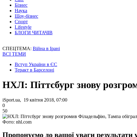
Бізнес
Наука
Шоу-бізнес
Спорт
Lifestyle
БЛОГИ ЧИТАЧІВ
СПЕЦТЕМА:
Війна в Ірані
ВСІ ТЕМИ
Вступ України в ЄС
Теракт в Барселоні
НХЛ: Піттсбург знову розгро
iSport.ua, 19 квітня 2018, 07:00
0
50
Фото: nhl.com
Пропонуємо до вашої уваги результати ус