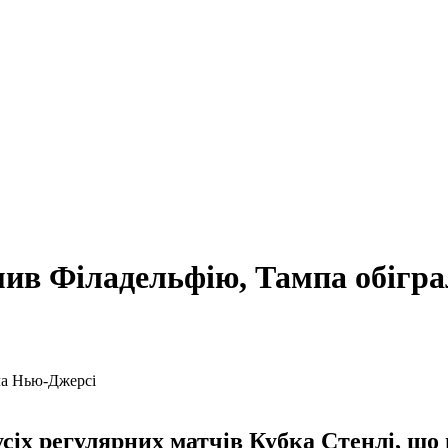
мив Філадельфію, Тампа обігр
іх регулярних матчів Кубка Стенлі, що в