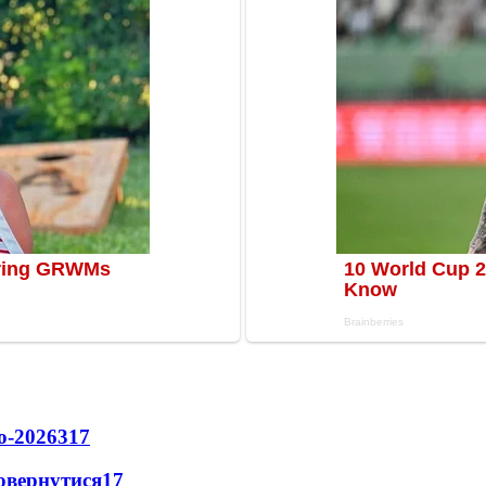
о-2026
317
повернутися
17