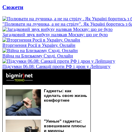
Сюжети
"Полювати на лучника, а не на стрілу". Як Україні боротись з 
Загадковий звук вибуху налякав Москву: що це було
Вторгнення Росії в Україну. Онлайн
Війна на Близькому Сході. Онлайн
Підсумки 06.08: Санкції проти РФ і дрон у Лейпцигу