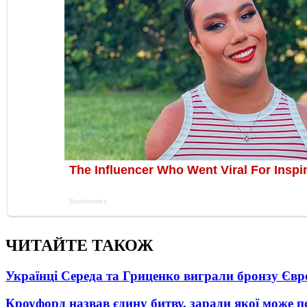
ЧИТАЙТЕ ТАКОЖ
Українці Середа та Гриценко виграли бронзу Євр
Кроуфорд назвав єдину битву, заради якої може 