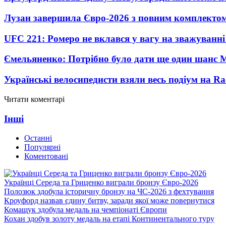
Лузан завершила Євро-2026 з повним комплектом
UFC 221: Ромеро не вклався у вагу на зважуванні
Ємельяненко: Потрібно було дати ще один шанс 
Українські велосипедисти взяли весь подіум на Ra
Читати коментарі
Інші
Останні
Популярні
Коментовані
Українці Середа та Гриценко виграли бронзу Євро-2026
Полозюк здобула історичну бронзу на ЧС-2026 з фехтування
Кроуфорд назвав єдину битву, заради якої може повернутися
Комащук здобула медаль на чемпіонаті Європи
Кохан здобув золоту медаль на етапі Континентального туру