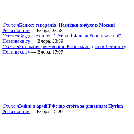
Сюжет
Бенкет генералів. Наслідки вибуху в Москві
Росія новини
— Вчора, 23:58
Сюжет
Брудні технології. Атаки РФ на вибори у Франції
Новини світу
— Вчора, 23:39
Сюжет
Ескалація для Європи. Російський дрон в Лейпцигу
Новини світу
— Вчора, 17:07
Сюжет
Зміни в армії РФ: що стоїть за рішенням Путіна
Росія новини
— Вчора, 15:20