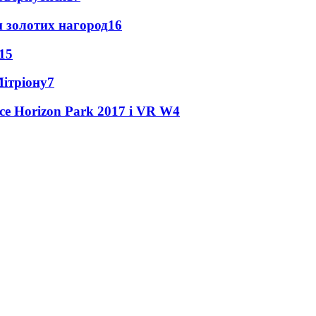
 золотих нагород
16
15
Мітріону
7
ce Horizon Park 2017 і VR W
4