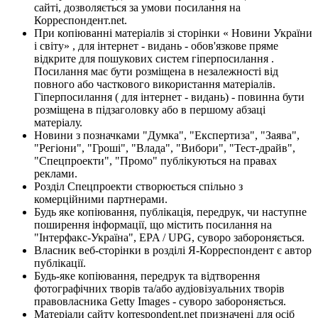
сайті, дозволяється за умови посилання на
Корреспондент.net.
При копіюванні матеріалів зі сторінки « Новини України
і світу» , для інтернет - видань - обов'язкове пряме
відкрите для пошукових систем гіперпосилання .
Посилання має бути розміщена в незалежності від
повного або часткового використання матеріалів.
Гіперпосилання ( для інтернет - видань) - повинна бути
розміщена в підзаголовку або в першому абзаці
матеріалу.
Новини з позначками "Думка", "Експертиза", "Заява",
"Регіони", "Гроші", "Влада", "Вибори", "Тест-драйв",
"Спецпроекти", "Промо" публікуються на правах
реклами.
Розділ Спецпроекти створюється спільно з
комерційними партнерами.
Будь яке копіювання, публікація, передрук, чи наступне
поширення інформації, що містить посилання на
"Інтерфакс-Україна", EPA / UPG, суворо забороняється.
Власник веб-сторінки в розділі Я-Корреспондент є автор
публікації.
Будь-яке копіювання, передрук та відтворення
фотографічних творів та/або аудіовізуальних творів
правовласника Getty Images - суворо забороняється.
Матеріали сайту korrespondent.net призначені для осіб