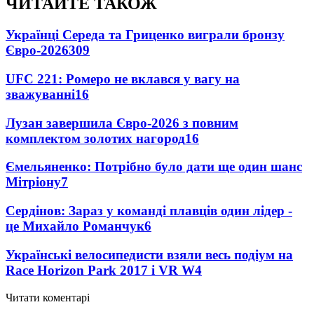
ЧИТАЙТЕ ТАКОЖ
Українці Середа та Гриценко виграли бронзу
Євро-2026
309
UFC 221: Ромеро не вклався у вагу на
зважуванні
16
Лузан завершила Євро-2026 з повним
комплектом золотих нагород
16
Ємельяненко: Потрібно було дати ще один шанс
Мітріону
7
Сердінов: Зараз у команді плавців один лідер -
це Михайло Романчук
6
Українські велосипедисти взяли весь подіум на
Race Horizon Park 2017 і VR W
4
Читати коментарі