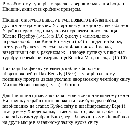
В особистому турнірі з медаллю завершив змагання Богдан
Нікішин, який став срібним призером.
Нікішин стартував відразу в турі прямого вибування під
другим номером посіву.
У стартовому поєдинку лідер збірної
України переміг одним уколом перспективного іспанця
Юлена Перейру (14:13) в 1/16 фіналу з мінімальною
перевагою обіграв Квон Ен Чжуна (5:4) з Південної Кореї,
потім розібрався з венесуельцем Франциско Лімардо,
завершивши бій зі
рахунком 9:1, і здобув путівку в півфінал
турніру, перемігши американця Кертіса Макдональда (15:10).
На стадії 1/2 фіналу українець вибив з боротьби
південнокорейця Пак Кен Ду (15: 9), а у вирішальному
поєдинку програв двома уколами дворазовому чемпіону світу
Миколі Новосьолову (13:15) з Естонії.
Для Нікішина ця медаль стала четвертою в нинішньому сезоні.
На рахунку українського шпажиста вже було два срібла,
завойованих на етапах Кубка світу в швейцарському Берні і
німецькому Хайденхаймі, а також золото, яке він добув на
аналогічному турнірі в Ванкувері.
Завдяки цьому він вийшов
на друге місце в загальному заліку Кубка світу.