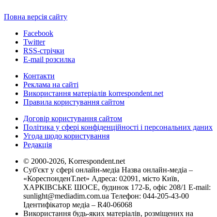
Повна версія сайту
Facebook
Twitter
RSS-стрічки
E-mail розсилка
Контакти
Реклама на сайті
Використання матеріалів korrespondent.net
Правила користування сайтом
Договір користування сайтом
Політика у сфері конфіденційності і персональних даних
Угода щодо користування
Редакція
© 2000-2026, Korrespondent.net
Суб'єкт у сфері онлайн-медіа Назва онлайн-медіа –
«КореспонденТ.net» Адреса: 02091, місто Київ,
ХАРКІВСЬКЕ ШОСЕ, будинок 172-Б, офіс 208/1 E-mail:
sunlight@mediadim.com.ua
Телефон: 044-205-43-00
Ідентифікатор медіа – R40-06068
Використання будь-яких матеріалів, розміщених на