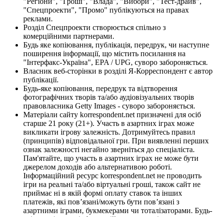
"Регіони", "Гроші", "Влада", "Вибори", "Тест-драйв",
"Спецпроекти", "Промо" публікуються на правах
реклами.
Розділ Спецпроекти створюється спільно з
комерційними партнерами.
Будь яке копіювання, публікація, передрук, чи наступне
поширення інформації, що містить посилання на
"Інтерфакс-Україна", EPA / UPG, суворо забороняється.
Власник веб-сторінки в розділі Я-Корреспондент є автор
публікації.
Будь-яке копіювання, передрук та відтворення
фотографічних творів та/або аудіовізуальних творів
правовласника Getty Images - суворо забороняється.
Матеріали сайту korrespondent.net призначені для осіб
старше 21 року (21+). Участь в азартних іграх може
викликати ігрову залежність. Дотримуйтесь правил
(принципів) відповідальної гри. При виявленні перших
ознак залежності негайно зверніться до спеціаліста.
Пам'ятайте, що участь в азартних іграх не може бути
джерелом доходів або альтернативою роботі.
Інформаційний ресурс korrespondent.net не проводить
ігри на реальні та/або віртуальні гроші, також сайт не
приймає ні в якій формі оплату ставок та інших
платежів, які пов’язані/можуть бути пов’язані з
азартними іграми, букмекерами чи тоталізаторами. Будь-