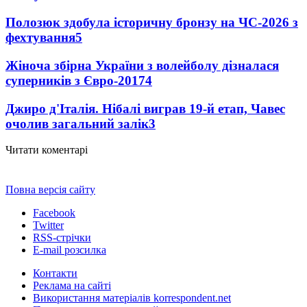
Полозюк здобула історичну бронзу на ЧС-2026 з
фехтування
5
Жіноча збірна України з волейболу дізналася
суперників з Євро-2017
4
Джиро д'Італія. Нібалі виграв 19-й етап, Чавес
очолив загальний залік
3
Читати коментарі
Повна версія сайту
Facebook
Twitter
RSS-стрічки
E-mail розсилка
Контакти
Реклама на сайті
Використання матеріалів korrespondent.net