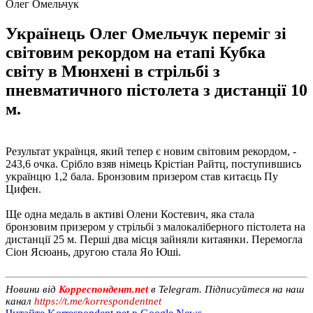
Олег Омельчук
Українець Олег Омельчук переміг зі
світовим рекордом на етапі Кубка
світу в Мюнхені в стрільбі з
пневматичного пістолета з дистанції 10
м.
Результат українця, який тепер є новим світовим рекордом, -
243,6 очка. Срібло взяв німець Крістіан Райтц, поступившись
українцю 1,2 бала. Бронзовим призером став китаєць Пу
Цифен.
Ще одна медаль в активі Олени Костевич, яка стала
бронзовим призером у стрільбі з малокаліберного пістолета на
дистанції 25 м. Перші два місця зайняли китаянки. Перемогла
Сіон Ясюань, другою стала Яо Юші.
Новини від
Корреспондент.net
в Telegram. Підписуйтеся на наш
канал
https://t.me/korrespondentnet