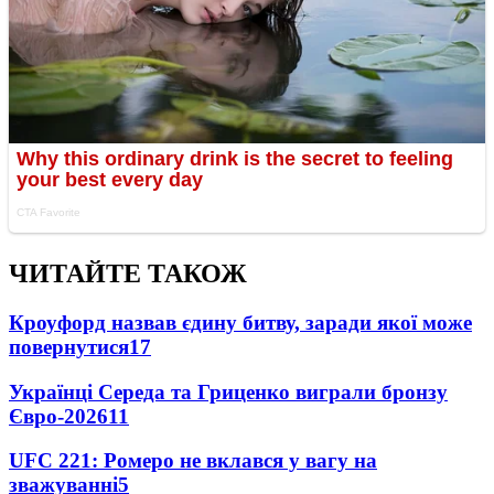
ЧИТАЙТЕ ТАКОЖ
Кроуфорд назвав єдину битву, заради якої може
повернутися
17
Українці Середа та Гриценко виграли бронзу
Євро-2026
11
UFC 221: Ромеро не вклався у вагу на
зважуванні
5