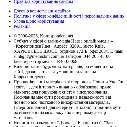
Правила користування сайтом
Договір користування сайтом
Політика у сфері конфіденційності і персональних даних
Угода щодо користування
Редакція
© 2000-2026, Korrespondent.net
Суб'єкт у сфері онлайн-медіа Назва онлайн-медіа –
«КореспонденТ.net» Адреса: 02091, місто Київ,
ХАРКІВСЬКЕ ШОСЕ, будинок 172-Б, офіс 208/1 E-mail:
sunlight@mediadim.com.ua
Телефон: 044-205-43-00
Ідентифікатор медіа – R40-06068
Використання будь-яких матеріалів, розміщених на
сайті, дозволяється за умови посилання на
Корреспондент.net.
При копіюванні матеріалів зі сторінки « Новини України
і світу» , для інтернет - видань - обов'язкове пряме
відкрите для пошукових систем гіперпосилання .
Посилання має бути розміщена в незалежності від
повного або часткового використання матеріалів.
Гіперпосилання ( для інтернет - видань) - повинна бути
розміщена в підзаголовку або в першому абзаці
матеріалу.
Новини з позначками "Думка", "Експертиза", "Заява",