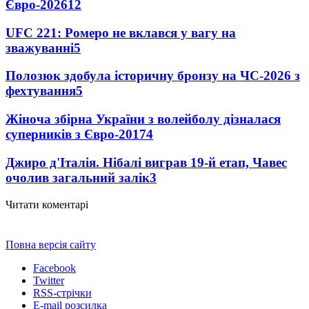
Євро-2026
12
UFC 221: Ромеро не вклався у вагу на
зважуванні
5
Полозюк здобула історичну бронзу на ЧС-2026 з
фехтування
5
Жіноча збірна України з волейболу дізналася
суперників з Євро-2017
4
Джиро д'Італія. Нібалі виграв 19-й етап, Чавес
очолив загальний залік
3
Читати коментарі
Повна версія сайту
Facebook
Twitter
RSS-стрічки
E-mail розсилка