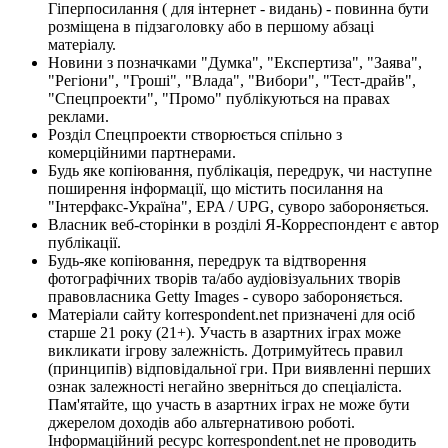
Гіперпосилання ( для інтернет - видань) - повинна бути
розміщена в підзаголовку або в першому абзаці
матеріалу.
Новини з позначками "Думка", "Експертиза", "Заява",
"Регіони", "Гроші", "Влада", "Вибори", "Тест-драйв",
"Спецпроекти", "Промо" публікуються на правах
реклами.
Розділ Спецпроекти створюється спільно з
комерційними партнерами.
Будь яке копіювання, публікація, передрук, чи наступне
поширення інформації, що містить посилання на
"Інтерфакс-Україна", EPA / UPG, суворо забороняється.
Власник веб-сторінки в розділі Я-Корреспондент є автор
публікації.
Будь-яке копіювання, передрук та відтворення
фотографічних творів та/або аудіовізуальних творів
правовласника Getty Images - суворо забороняється.
Матеріали сайту korrespondent.net призначені для осіб
старше 21 року (21+). Участь в азартних іграх може
викликати ігрову залежність. Дотримуйтесь правил
(принципів) відповідальної гри. При виявленні перших
ознак залежності негайно зверніться до спеціаліста.
Пам'ятайте, що участь в азартних іграх не може бути
джерелом доходів або альтернативою роботі.
Інформаційний ресурс korrespondent.net не проводить