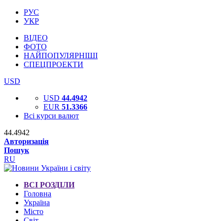
РУС
УКР
ВІДЕО
ФОТО
НАЙПОПУЛЯРНІШІ
СПЕЦПРОЕКТИ
USD
USD
44.4942
EUR
51.3366
Всі курси валют
44.4942
Авторизація
Пошук
RU
ВСІ РОЗДІЛИ
Головна
Україна
Місто
Світ