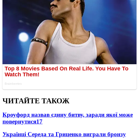
ЧИТАЙТЕ ТАКОЖ
Кроуфорд назвав єдину битву, заради якої може
повернутися
17
Українці Середа та Гриценко виграли бронзу