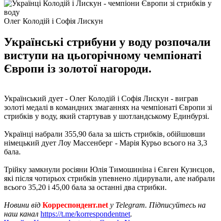
Олег Колодій і Софія Лискун
Українські стрибуни у воду розпочали
виступи на цьогорічному чемпіонаті
Європи із золотої нагороди.
Український дует - Олег Колодій і Софія Лискун - виграв
золоті медалі в командних змаганнях на чемпіонаті Європи зі
стрибків у воду, який стартував у шотландському Единбурзі.
Українці набрали 355,90 бала за шість стрибків, обійшовши
німецький дует Лоу Массенберг - Марія Курьо всього на 3,3
бала.
Трійку замкнули росіяни Юлія Тимошиніна і Євген Кузнєцов,
які після чотирьох стрибків упевнено лідирували, але набрали
всього 35,20 і 45,00 бала за останні два стрибки.
Новини від
Корреспондент.net
у Telegram. Підписуйтесь на
наш канал
https://t.me/korrespondentnet
.