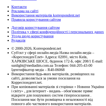
Контакти
Реклама на сайті
Використання матеріалів korrespondent.net
Правила користування сайтом
Договір користування сайтом
Політика у сфері конфіденційності і персональних даних
Угода щодо користування
Редакція
© 2000-2026, Korrespondent.net
Суб'єкт у сфері онлайн-медіа Назва онлайн-медіа –
«КореспонденТ.net» Адреса: 02091, місто Київ,
ХАРКІВСЬКЕ ШОСЕ, будинок 172-Б, офіс 208/1 E-mail:
sunlight@mediadim.com.ua
Телефон: 044-205-43-00
Ідентифікатор медіа – R40-06068
Використання будь-яких матеріалів, розміщених на
сайті, дозволяється за умови посилання на
Корреспондент.net.
При копіюванні матеріалів зі сторінки « Новини України
і світу» , для інтернет - видань - обов'язкове пряме
відкрите для пошукових систем гіперпосилання .
Посилання має бути розміщена в незалежності від
повного або часткового використання матеріалів.