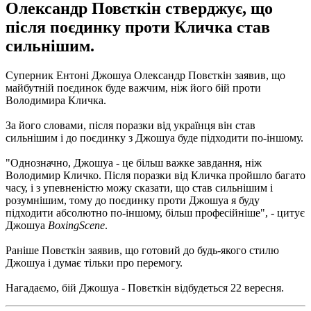
Олександр Повєткін стверджує, що
після поєдинку проти Кличка став
сильнішим.
Суперник Ентоні Джошуа Олександр Повєткін заявив, що
майбутній поєдинок буде важчим, ніж його бій проти
Володимира Кличка.
За його словами, після поразки від українця він став
сильнішим і до поєдинку з Джошуа буде підходити по-іншому.
"Однозначно, Джошуа - це більш важке завдання, ніж
Володимир Кличко. Після поразки від Кличка пройшло багато
часу, і з упевненістю можу сказати, що став сильнішим і
розумнішим, тому до поєдинку проти Джошуа я буду
підходити абсолютно по-іншому, більш професійніше", - цитує
Джошуа
BoxingScene
.
Раніше Повєткін заявив, що готовий до будь-якого стилю
Джошуа і думає тільки про перемогу.
Нагадаємо, бій Джошуа - Повєткін відбудеться 22 вересня.