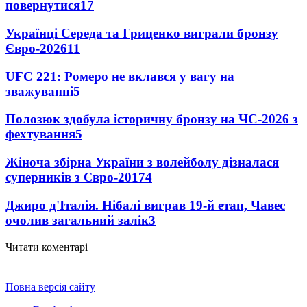
повернутися
17
Українці Середа та Гриценко виграли бронзу
Євро-2026
11
UFC 221: Ромеро не вклався у вагу на
зважуванні
5
Полозюк здобула історичну бронзу на ЧС-2026 з
фехтування
5
Жіноча збірна України з волейболу дізналася
суперників з Євро-2017
4
Джиро д'Італія. Нібалі виграв 19-й етап, Чавес
очолив загальний залік
3
Читати коментарі
Повна версія сайту