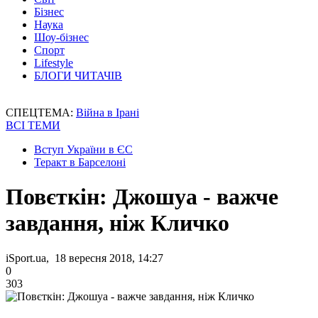
Бізнес
Наука
Шоу-бізнес
Спорт
Lifestyle
БЛОГИ ЧИТАЧІВ
СПЕЦТЕМА:
Війна в Ірані
ВСІ ТЕМИ
Вступ України в ЄС
Теракт в Барселоні
Повєткін: Джошуа - важче
завдання, ніж Кличко
iSport.ua, 18 вересня 2018, 14:27
0
303