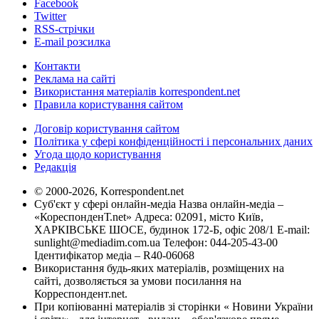
Facebook
Twitter
RSS-стрічки
E-mail розсилка
Контакти
Реклама на сайті
Використання матеріалів korrespondent.net
Правила користування сайтом
Договір користування сайтом
Політика у сфері конфіденційності і персональних даних
Угода щодо користування
Редакція
© 2000-2026, Korrespondent.net
Суб'єкт у сфері онлайн-медіа Назва онлайн-медіа –
«КореспонденТ.net» Адреса: 02091, місто Київ,
ХАРКІВСЬКЕ ШОСЕ, будинок 172-Б, офіс 208/1 E-mail:
sunlight@mediadim.com.ua
Телефон: 044-205-43-00
Ідентифікатор медіа – R40-06068
Використання будь-яких матеріалів, розміщених на
сайті, дозволяється за умови посилання на
Корреспондент.net.
При копіюванні матеріалів зі сторінки « Новини України