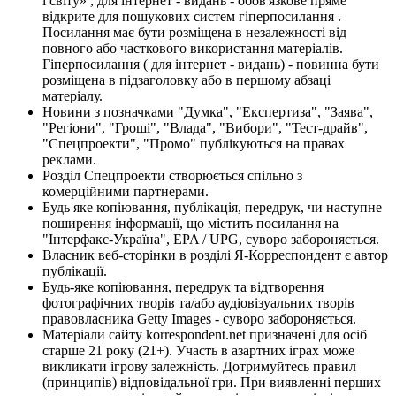
і світу» , для інтернет - видань - обов'язкове пряме
відкрите для пошукових систем гіперпосилання .
Посилання має бути розміщена в незалежності від
повного або часткового використання матеріалів.
Гіперпосилання ( для інтернет - видань) - повинна бути
розміщена в підзаголовку або в першому абзаці
матеріалу.
Новини з позначками "Думка", "Експертиза", "Заява",
"Регіони", "Гроші", "Влада", "Вибори", "Тест-драйв",
"Спецпроекти", "Промо" публікуються на правах
реклами.
Розділ Спецпроекти створюється спільно з
комерційними партнерами.
Будь яке копіювання, публікація, передрук, чи наступне
поширення інформації, що містить посилання на
"Інтерфакс-Україна", EPA / UPG, суворо забороняється.
Власник веб-сторінки в розділі Я-Корреспондент є автор
публікації.
Будь-яке копіювання, передрук та відтворення
фотографічних творів та/або аудіовізуальних творів
правовласника Getty Images - суворо забороняється.
Матеріали сайту korrespondent.net призначені для осіб
старше 21 року (21+). Участь в азартних іграх може
викликати ігрову залежність. Дотримуйтесь правил
(принципів) відповідальної гри. При виявленні перших