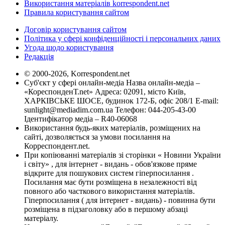
Використання матеріалів korrespondent.net
Правила користування сайтом
Договір користування сайтом
Політика у сфері конфіденційності і персональних даних
Угода щодо користування
Редакція
© 2000-2026, Korrespondent.net
Суб'єкт у сфері онлайн-медіа Назва онлайн-медіа –
«КореспонденТ.net» Адреса: 02091, місто Київ,
ХАРКІВСЬКЕ ШОСЕ, будинок 172-Б, офіс 208/1 E-mail:
sunlight@mediadim.com.ua
Телефон: 044-205-43-00
Ідентифікатор медіа – R40-06068
Використання будь-яких матеріалів, розміщених на
сайті, дозволяється за умови посилання на
Корреспондент.net.
При копіюванні матеріалів зі сторінки « Новини України
і світу» , для інтернет - видань - обов'язкове пряме
відкрите для пошукових систем гіперпосилання .
Посилання має бути розміщена в незалежності від
повного або часткового використання матеріалів.
Гіперпосилання ( для інтернет - видань) - повинна бути
розміщена в підзаголовку або в першому абзаці
матеріалу.