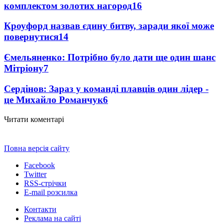
комплектом золотих нагород
16
Кроуфорд назвав єдину битву, заради якої може
повернутися
14
Ємельяненко: Потрібно було дати ще один шанс
Мітріону
7
Сердінов: Зараз у команді плавців один лідер -
це Михайло Романчук
6
Читати коментарі
Повна версія сайту
Facebook
Twitter
RSS-стрічки
E-mail розсилка
Контакти
Реклама на сайті