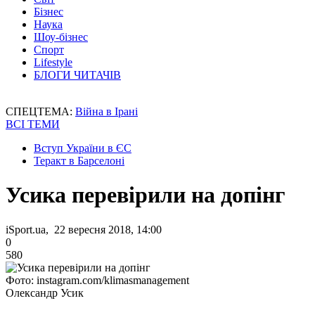
Бізнес
Наука
Шоу-бізнес
Спорт
Lifestyle
БЛОГИ ЧИТАЧІВ
СПЕЦТЕМА:
Війна в Ірані
ВСІ ТЕМИ
Вступ України в ЄС
Теракт в Барселоні
Усика перевірили на допінг
iSport.ua, 22 вересня 2018, 14:00
0
580
Фото: instagram.com/klimasmanagement
Олександр Усик