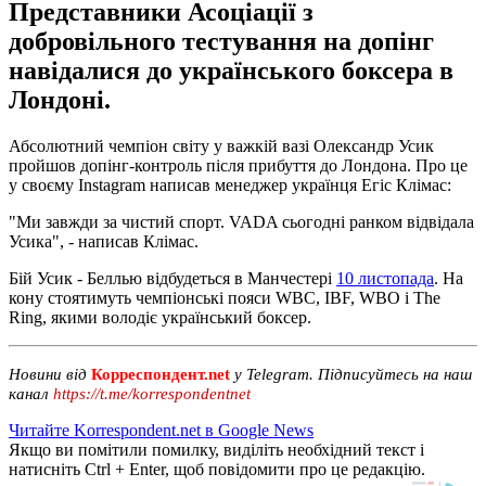
Представники Асоціації з
добровільного тестування на допінг
навідалися до українського боксера в
Лондоні.
Абсолютний чемпіон світу у важкій вазі Олександр Усик
пройшов допінг-контроль після прибуття до Лондона. Про це
у своєму Instagram написав менеджер українця Егіс Клімас:
"Ми завжди за чистий спорт. VADA сьогодні ранком відвідала
Усика", - написав Клімас.
Бій Усик - Беллью відбудеться в Манчестері
10 листопада
. На
кону стоятимуть чемпіонські пояси WBC, IBF, WBO і The
Ring, якими володіє український боксер.
Новини від
Корреспондент.net
у Telegram. Підписуйтесь на наш
канал
https://t.me/korrespondentnet
Читайте Korrespondent.net в Google News
Якщо ви помітили помилку, виділіть необхідний текст і
натисніть Ctrl + Enter, щоб повідомити про це редакцію.