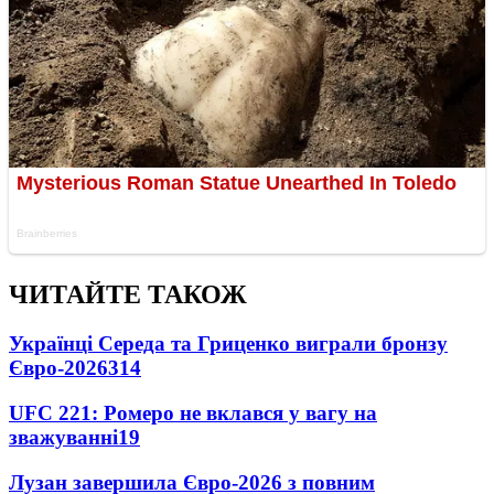
ЧИТАЙТЕ ТАКОЖ
Українці Середа та Гриценко виграли бронзу
Євро-2026
314
UFC 221: Ромеро не вклався у вагу на
зважуванні
19
Лузан завершила Євро-2026 з повним