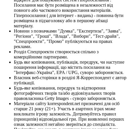
Посилання має бути розміщена в незалежності від
повного або часткового використання матеріалів.
Гіперпосилання ( для інтернет - видань) - повинна бути
розміщена в підзаголовку або в першому абзаці
матеріалу.
Новини з позначками "Думка", "Експертиза", "Заява",
"Регіони", "Гроші", "Влада", "Вибори", "Тест-драйв",
"Спецпроекти", "Промо" публікуються на правах
реклами.
Розділ Спецпроекти створюється спільно з
комерційними партнерами.
Будь яке копіювання, публікація, передрук, чи наступне
поширення інформації, що містить посилання на
"Інтерфакс-Україна", EPA / UPG, суворо забороняється.
Власник веб-сторінки в розділі Я-Корреспондент є автор
публікації.
Будь-яке копіювання, передрук та відтворення
фотографічних творів та/або аудіовізуальних творів
правовласника Getty Images - суворо забороняється.
Матеріали сайту korrespondent.net призначені для осіб
старше 21 року (21+). Участь в азартних іграх може
викликати ігрову залежність. Дотримуйтесь правил
(принципів) відповідальної гри. При виявленні перших
ознак залежності негайно зверніться до спеціаліста.