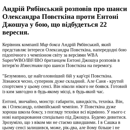
Андрій Рябінський розповів про шанси
Олександра Повєткіна проти Ентоні
Джошуа у бою, що відбудеться 22
вересня.
Керівник компанії
Мир бокса
Андрій Рябінський, який
представляє інтереси Олександра Повєткіна, напередодні бою
підопічного з чемпіоном світу за версіями WBA
Super/WBO/IBF/IBO британцем Ентоні Джошуа розповів в
інтерв'ю
Известиям
про шанси Повєткіна на перемогу.
"Безумовно, це найголовніший бій у кар'єрі Повєткіна.
Зізнаюся чесно, суперник дуже складний. Але Саня - крутий
спортсмен у цьому сенсі. Він ніколи нікого не боявся. Готовий
із ким завгодно в будь-якому місці, в будь-який час.
Ентоні, звичайно, монстр: габарити, швидкість, техніка. Він,
як і Олександр, олімпійський чемпіон. У Повєткіна дуже
хороша школа боксу, з погляду техніки всі відмінно. У нього є
нові напрацювання спеціально під Джошуа. Будемо дивитися.
Зрозуміло, що з віком ми не стаємо швидшими. І в Сашка в
цьому сенсі залишився, може, рік-два, але йому більше і не