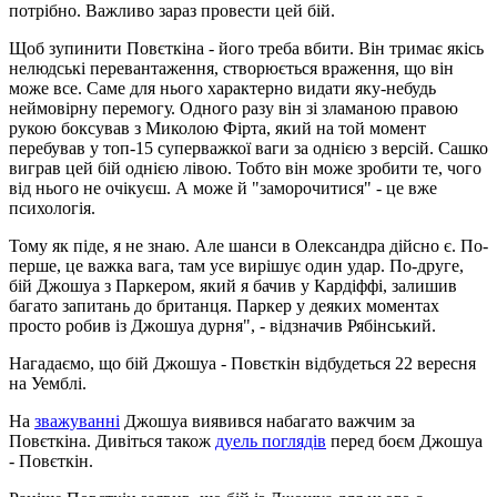
потрібно. Важливо зараз провести цей бій.
Щоб зупинити Повєткіна - його треба вбити. Він тримає якісь
нелюдські перевантаження, створюється враження, що він
може все. Саме для нього характерно видати яку-небудь
неймовірну перемогу. Одного разу він зі зламаною правою
рукою боксував з Миколою Фірта, який на той момент
перебував у топ-15 суперважкої ваги за однією з версій. Сашко
виграв цей бій однією лівою. Тобто він може зробити те, чого
від нього не очікуєш. А може й "заморочитися" - це вже
психологія.
Тому як піде, я не знаю. Але шанси в Олександра дійсно є. По-
перше, це важка вага, там усе вирішує один удар. По-друге,
бій Джошуа з Паркером, який я бачив у Кардіффі, залишив
багато запитань до британця. Паркер у деяких моментах
просто робив із Джошуа дурня", - відзначив Рябінський.
Нагадаємо, що бій Джошуа - Повєткін відбудеться 22 вересня
на Уемблі.
На
зважуванні
Джошуа виявився набагато важчим за
Повєткіна. Дивіться також
дуель поглядів
перед боєм Джошуа
- Повєткін.