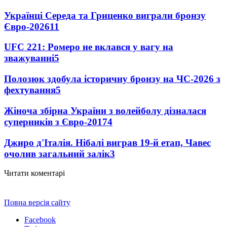
Українці Середа та Гриценко виграли бронзу
Євро-2026
11
UFC 221: Ромеро не вклався у вагу на
зважуванні
5
Полозюк здобула історичну бронзу на ЧС-2026 з
фехтування
5
Жіноча збірна України з волейболу дізналася
суперників з Євро-2017
4
Джиро д'Італія. Нібалі виграв 19-й етап, Чавес
очолив загальний залік
3
Читати коментарі
Повна версія сайту
Facebook