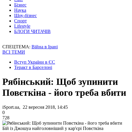
Бізнес
Наука
Шоу-бізнес
Спорт
Lifestyle
БЛОГИ ЧИТАЧІВ
СПЕЦТЕМА:
Війна в Ірані
ВСІ ТЕМИ
Вступ України в ЄС
Теракт в Барселоні
Рябінський: Щоб зупинити
Повєткіна - його треба вбити
iSport.ua, 22 вересня 2018, 14:45
0
728
Бій із Джошуа найголовніший у кар'єрі Повєткіна