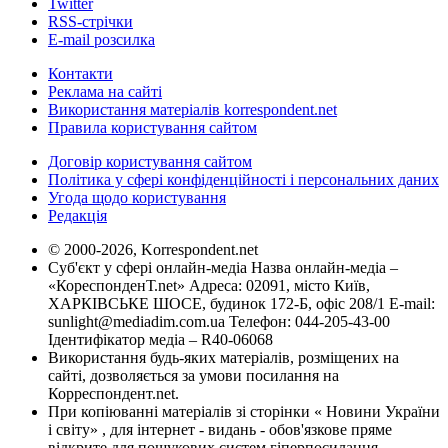
Twitter
RSS-стрічки
E-mail розсилка
Контакти
Реклама на сайті
Використання матеріалів korrespondent.net
Правила користування сайтом
Договір користування сайтом
Політика у сфері конфіденційності і персональних даних
Угода щодо користування
Редакція
© 2000-2026, Korrespondent.net
Суб'єкт у сфері онлайн-медіа Назва онлайн-медіа –
«КореспонденТ.net» Адреса: 02091, місто Київ,
ХАРКІВСЬКЕ ШОСЕ, будинок 172-Б, офіс 208/1 E-mail:
sunlight@mediadim.com.ua
Телефон: 044-205-43-00
Ідентифікатор медіа – R40-06068
Використання будь-яких матеріалів, розміщених на
сайті, дозволяється за умови посилання на
Корреспондент.net.
При копіюванні матеріалів зі сторінки « Новини України
і світу» , для інтернет - видань - обов'язкове пряме
відкрите для пошукових систем гіперпосилання .