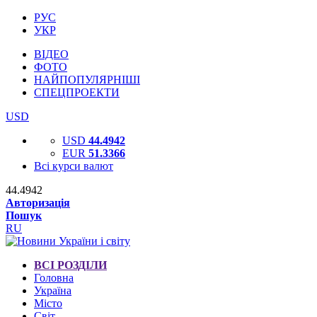
РУС
УКР
ВІДЕО
ФОТО
НАЙПОПУЛЯРНІШІ
СПЕЦПРОЕКТИ
USD
USD
44.4942
EUR
51.3366
Всі курси валют
44.4942
Авторизація
Пошук
RU
ВСІ РОЗДІЛИ
Головна
Україна
Місто
Світ