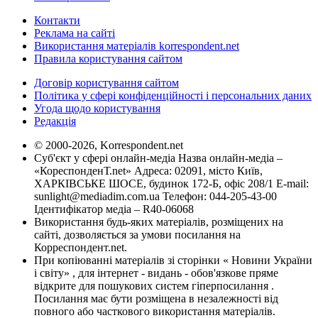
Контакти
Реклама на сайті
Використання матеріалів korrespondent.net
Правила користування сайтом
Договір користування сайтом
Політика у сфері конфіденційності і персональних даних
Угода щодо користування
Редакція
© 2000-2026, Korrespondent.net
Суб'єкт у сфері онлайн-медіа Назва онлайн-медіа –
«КореспонденТ.net» Адреса: 02091, місто Київ,
ХАРКІВСЬКЕ ШОСЕ, будинок 172-Б, офіс 208/1 E-mail:
sunlight@mediadim.com.ua
Телефон: 044-205-43-00
Ідентифікатор медіа – R40-06068
Використання будь-яких матеріалів, розміщених на
сайті, дозволяється за умови посилання на
Корреспондент.net.
При копіюванні матеріалів зі сторінки « Новини України
і світу» , для інтернет - видань - обов'язкове пряме
відкрите для пошукових систем гіперпосилання .
Посилання має бути розміщена в незалежності від
повного або часткового використання матеріалів.