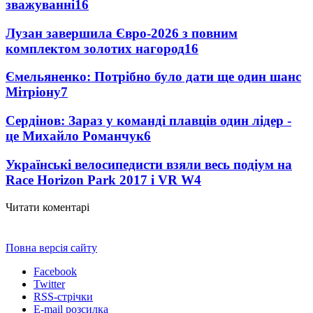
зважуванні
16
Лузан завершила Євро-2026 з повним
комплектом золотих нагород
16
Ємельяненко: Потрібно було дати ще один шанс
Мітріону
7
Сердінов: Зараз у команді плавців один лідер -
це Михайло Романчук
6
Українські велосипедисти взяли весь подіум на
Race Horizon Park 2017 і VR W
4
Читати коментарі
Повна версія сайту
Facebook
Twitter
RSS-стрічки
E-mail розсилка