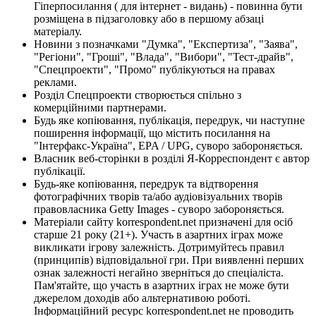
Гіперпосилання ( для інтернет - видань) - повинна бути
розміщена в підзаголовку або в першому абзаці
матеріалу.
Новини з позначками "Думка", "Експертиза", "Заява",
"Регіони", "Гроші", "Влада", "Вибори", "Тест-драйв",
"Спецпроекти", "Промо" публікуються на правах
реклами.
Розділ Спецпроекти створюється спільно з
комерційними партнерами.
Будь яке копіювання, публікація, передрук, чи наступне
поширення інформації, що містить посилання на
"Інтерфакс-Україна", EPA / UPG, суворо забороняється.
Власник веб-сторінки в розділі Я-Корреспондент є автор
публікації.
Будь-яке копіювання, передрук та відтворення
фотографічних творів та/або аудіовізуальних творів
правовласника Getty Images - суворо забороняється.
Матеріали сайту korrespondent.net призначені для осіб
старше 21 року (21+). Участь в азартних іграх може
викликати ігрову залежність. Дотримуйтесь правил
(принципів) відповідальної гри. При виявленні перших
ознак залежності негайно зверніться до спеціаліста.
Пам'ятайте, що участь в азартних іграх не може бути
джерелом доходів або альтернативою роботі.
Інформаційний ресурс korrespondent.net не проводить