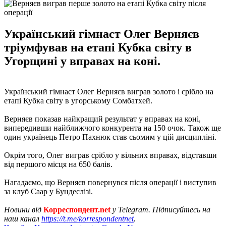
Український гімнаст Олег Верняєв
тріумфував на етапі Кубка світу в
Угорщині у вправах на коні.
Український гімнаст Олег Верняєв виграв золото і срібло на
етапі Кубка світу в угорському Сомбатхей.
Верняєв показав найкращий результат у вправах на коні,
випередивши найближчого конкурента на 150 очок. Також ще
один українець Петро Пахнюк став сьомим у цій дисципліні.
Окрім того, Олег виграв срібло у вільних вправах, відставши
від першого місця на 650 балів.
Нагадаємо, що Верняєв повернувся після операції і виступив
за клуб Саар у Бундеслізі.
Новини від
Корреспондент.net
у Telegram. Підписуйтесь на
наш канал
https://t.me/korrespondentnet
.