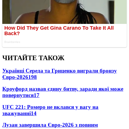
ЧИТАЙТЕ ТАКОЖ
Українці Середа та Гриценко виграли бронзу
Євро-2026
198
Кроуфорд назвав єдину битву, заради якої може
повернутися
17
UFC 221: Ромеро не вклався у вагу на
зважуванні
14
Лузан завершила Євро-2026 з повним