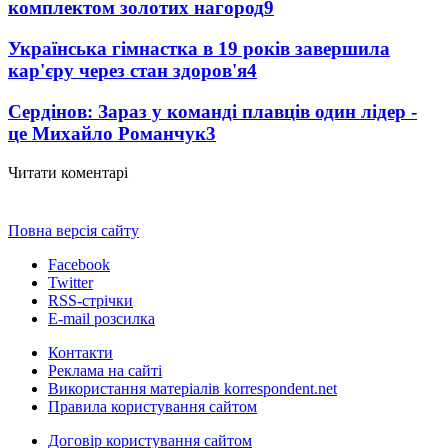
комплектом золотих нагород
9
Українська гімнастка в 19 років завершила
кар'єру через стан здоров'я
4
Сердінов: Зараз у команді плавців один лідер -
це Михайло Романчук
3
Читати коментарі
Повна версія сайту
Facebook
Twitter
RSS-стрічки
E-mail розсилка
Контакти
Реклама на сайті
Використання матеріалів korrespondent.net
Правила користування сайтом
Договір користування сайтом