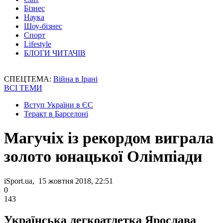
Бізнес
Наука
Шоу-бізнес
Спорт
Lifestyle
БЛОГИ ЧИТАЧІВ
СПЕЦТЕМА:
Війна в Ірані
ВСІ ТЕМИ
Вступ України в ЄС
Теракт в Барселоні
Магучіх із рекордом виграла
золото юнацької Олімпіади
iSport.ua, 15 жовтня 2018, 22:51
0
143
Українська легкоатлетка Ярослава