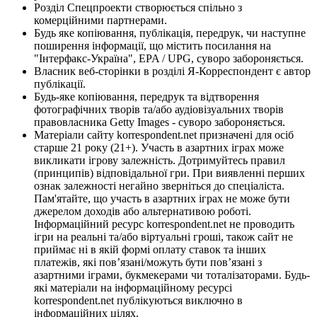
Розділ Спецпроекти створюється спільно з
комерційними партнерами.
Будь яке копіювання, публікація, передрук, чи наступне
поширення інформації, що містить посилання на
"Інтерфакс-Україна", EPA / UPG, суворо забороняється.
Власник веб-сторінки в розділі Я-Корреспондент є автор
публікації.
Будь-яке копіювання, передрук та відтворення
фотографічних творів та/або аудіовізуальних творів
правовласника Getty Images - суворо забороняється.
Матеріали сайту korrespondent.net призначені для осіб
старше 21 року (21+). Участь в азартних іграх може
викликати ігрову залежність. Дотримуйтесь правил
(принципів) відповідальної гри. При виявленні перших
ознак залежності негайно зверніться до спеціаліста.
Пам'ятайте, що участь в азартних іграх не може бути
джерелом доходів або альтернативою роботі.
Інформаційний ресурс korrespondent.net не проводить
ігри на реальні та/або віртуальні гроші, також сайт не
приймає ні в якій формі оплату ставок та інших
платежів, які пов’язані/можуть бути пов’язані з
азартними іграми, букмекерами чи тоталізаторами. Будь-
які матеріали на інформаційному ресурсі
korrespondent.net публікуються виключно в
інформаційних цілях.