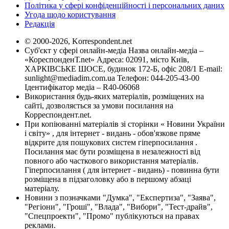
Політика у сфері конфіденційності і персональних даних
Угода щодо користування
Редакція
© 2000-2026, Korrespondent.net
Суб'єкт у сфері онлайн-медіа Назва онлайн-медіа –
«КореспонденТ.net» Адреса: 02091, місто Київ,
ХАРКІВСЬКЕ ШОСЕ, будинок 172-Б, офіс 208/1 E-mail:
sunlight@mediadim.com.ua
Телефон: 044-205-43-00
Ідентифікатор медіа – R40-06068
Використання будь-яких матеріалів, розміщених на
сайті, дозволяється за умови посилання на
Корреспондент.net.
При копіюванні матеріалів зі сторінки « Новини України
і світу» , для інтернет - видань - обов'язкове пряме
відкрите для пошукових систем гіперпосилання .
Посилання має бути розміщена в незалежності від
повного або часткового використання матеріалів.
Гіперпосилання ( для інтернет - видань) - повинна бути
розміщена в підзаголовку або в першому абзаці
матеріалу.
Новини з позначками "Думка", "Експертиза", "Заява",
"Регіони", "Гроші", "Влада", "Вибори", "Тест-драйв",
"Спецпроекти", "Промо" публікуються на правах
реклами.