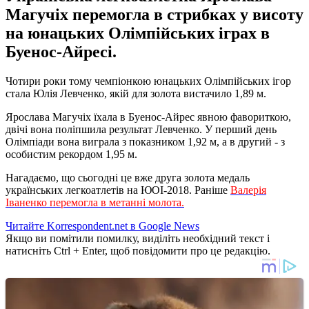
Магучіх перемогла в стрибках у висоту
на юнацьких Олімпійських іграх в
Буенос-Айресі.
Чотири роки тому чемпіонкою юнацьких Олімпійських ігор
стала Юлія Левченко, якій для золота вистачило 1,89 м.
Ярослава Магучіх їхала в Буенос-Айрес явною фавориткою,
двічі вона поліпшила результат Левченко. У перший день
Олімпіади вона виграла з показником 1,92 м, а в другий - з
особистим рекордом 1,95 м.
Нагадаємо, що сьогодні це вже друга золота медаль
українських легкоатлетів на ЮОІ-2018. Раніше
Валерія
Іваненко перемогла в метанні молота.
Читайте Korrespondent.net в Google News
Якщо ви помітили помилку, виділіть необхідний текст і
натисніть Ctrl + Enter, щоб повідомити про це редакцію.