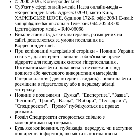
© 2000-2026, Korrespondent.net
Суб'єкт у сфері онлайн-медіа Назва онлайн-медіа –
«КореспонденТ.net» Адреса: 02091, місто Київ,
ХАРКІВСЬКЕ ШОСЕ, будинок 172-Б, офіс 208/1 E-mail:
sunlight@mediadim.com.ua
Телефон: 044-205-43-00
Ідентифікатор медіа – R40-06068
Використання будь-яких матеріалів, розміщених на
сайті, дозволяється за умови посилання на
Корреспондент.net.
При копіюванні матеріалів зі сторінки « Новини України
і світу» , для інтернет - видань - обов'язкове пряме
відкрите для пошукових систем гіперпосилання .
Посилання має бути розміщена в незалежності від
повного або часткового використання матеріалів.
Гіперпосилання ( для інтернет - видань) - повинна бути
розміщена в підзаголовку або в першому абзаці
матеріалу.
Новини з позначками "Думка", "Експертиза", "Заява",
"Регіони", "Гроші", "Влада", "Вибори", "Тест-драйв",
"Спецпроекти", "Промо" публікуються на правах
реклами.
Розділ Спецпроекти створюється спільно з
комерційними партнерами.
Будь яке копіювання, публікація, передрук, чи наступне
поширення інформації, що містить посилання на