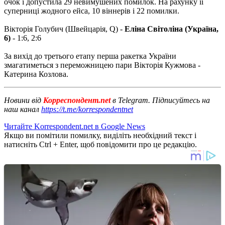
очок і допустила 29 невимушених помилок. На рахунку її
суперниці жодного ейса, 10 віннерів і 22 помилки.
Вікторія Голубич (Швейцарія, Q) -
Еліна Світоліна (Україна,
6)
- 1:6, 2:6
За вихід до третього етапу перша ракетка України
змагатиметься з переможницею пари Вікторія Кужмова -
Катерина Козлова.
Новини від
Корреспондент.net
в Telegram. Підписуйтесь на
наш канал
https://t.me/korrespondentnet
Читайте Korrespondent.net в Google News
Якщо ви помітили помилку, виділіть необхідний текст і
натисніть Ctrl + Enter, щоб повідомити про це редакцію.