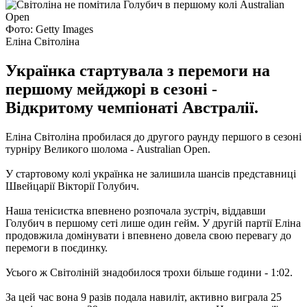
Фото: Getty Images
Еліна Світоліна
Українка стартувала з перемоги на
першому мейджорі в сезоні -
Відкритому чемпіонаті Австралії.
Еліна Світоліна пробилася до другого раунду першого в сезоні
турніру Великого шолома - Australian Open.
У стартовому колі українка не залишила шансів представниці
Швейцарії Вікторії Голубич.
Наша тенісистка впевнено розпочала зустріч, віддавши
Голубич в першому сеті лише один гейм. У другій партії Еліна
продовжила домінувати і впевнено довела свою перевагу до
перемоги в поєдинку.
Усього ж Світоліній знадобилося трохи більше години - 1:02.
За цей час вона 9 разів подала навиліт, активно виграла 25