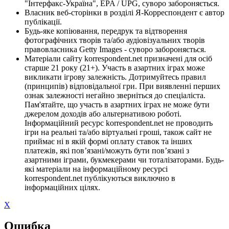
"Інтерфакс-Україна", EPA / UPG, суворо забороняється.
Власник веб-сторінки в розділі Я-Корреспондент є автор
публікації.
Будь-яке копіювання, передрук та відтворення
фотографічних творів та/або аудіовізуальних творів
правовласника Getty Images - суворо забороняється.
Матеріали сайту korrespondent.net призначені для осіб
старше 21 року (21+). Участь в азартних іграх може
викликати ігрову залежність. Дотримуйтесь правил
(принципів) відповідальної гри. При виявленні перших
ознак залежності негайно зверніться до спеціаліста.
Пам'ятайте, що участь в азартних іграх не може бути
джерелом доходів або альтернативою роботі.
Інформаційний ресурс korrespondent.net не проводить
ігри на реальні та/або віртуальні гроші, також сайт не
приймає ні в якій формі оплату ставок та інших
платежів, які пов’язані/можуть бути пов’язані з
азартними іграми, букмекерами чи тоталізаторами. Будь-
які матеріали на інформаційному ресурсі
korrespondent.net публікуються виключно в
інформаційних цілях.
X
Ошибка