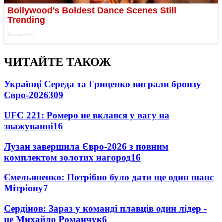
ЧИТАЙТЕ ТАКОЖ
Українці Середа та Гриценко виграли бронзу
Євро-2026
309
UFC 221: Ромеро не вклався у вагу на
зважуванні
16
Лузан завершила Євро-2026 з повним
комплектом золотих нагород
16
Ємельяненко: Потрібно було дати ще один шанс
Мітріону
7
Сердінов: Зараз у команді плавців один лідер -
це Михайло Романчук
6