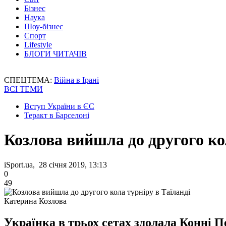
Бізнес
Наука
Шоу-бізнес
Спорт
Lifestyle
БЛОГИ ЧИТАЧІВ
СПЕЦТЕМА:
Війна в Ірані
ВСІ ТЕМИ
Вступ України в ЄС
Теракт в Барселоні
Козлова вийшла до другого ко
iSport.ua, 28 січня 2019, 13:13
0
49
Катерина Козлова
Українка в трьох сетах здолала Конні П