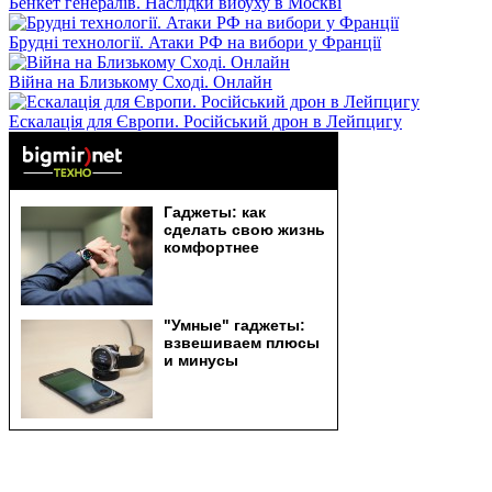
Бенкет генералів. Наслідки вибуху в Москві
Брудні технології. Атаки РФ на вибори у Франції
Війна на Близькому Сході. Онлайн
Ескалація для Європи. Російський дрон в Лейпцигу