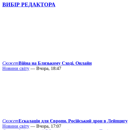
ВИБІР РЕДАКТОРА
Сюжет
Війна на Близькому Сході. Онлайн
Новини світу
— Вчора, 18:47
Сюжет
Ескалація для Європи. Російський дрон в Лейпцигу
Новини світу
— Вчора, 17:07