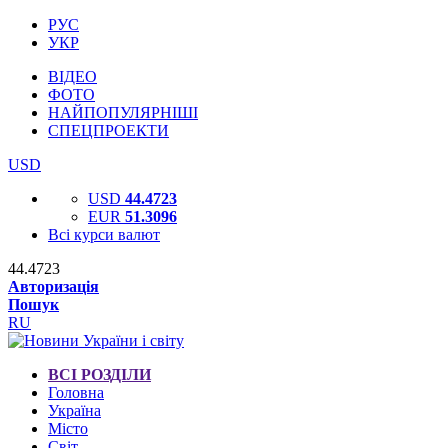
РУС
УКР
ВІДЕО
ФОТО
НАЙПОПУЛЯРНІШІ
СПЕЦПРОЕКТИ
USD
USD
44.4723
EUR
51.3096
Всі курси валют
44.4723
Авторизація
Пошук
RU
ВСІ РОЗДІЛИ
Головна
Україна
Місто
Світ