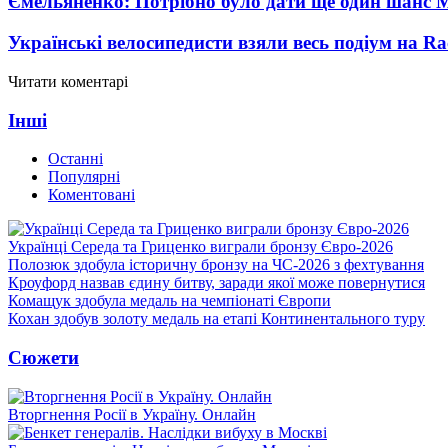
Ємельяненко: Потрібно було дати ще один шанс 
Українські велосипедисти взяли весь подіум на Ra
Читати коментарі
Інші
Останні
Популярні
Коментовані
Українці Середа та Гриценко виграли бронзу Євро-2026
Полозюк здобула історичну бронзу на ЧС-2026 з фехтування
Кроуфорд назвав єдину битву, заради якої може повернутися
Комащук здобула медаль на чемпіонаті Європи
Кохан здобув золоту медаль на етапі Континентального туру
Сюжети
Вторгнення Росії в Україну. Онлайн