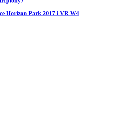
Мітріону
7
ce Horizon Park 2017 і VR W
4