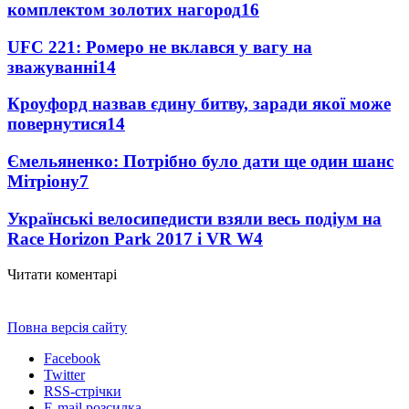
комплектом золотих нагород
16
UFC 221: Ромеро не вклався у вагу на
зважуванні
14
Кроуфорд назвав єдину битву, заради якої може
повернутися
14
Ємельяненко: Потрібно було дати ще один шанс
Мітріону
7
Українські велосипедисти взяли весь подіум на
Race Horizon Park 2017 і VR W
4
Читати коментарі
Повна версія сайту
Facebook
Twitter
RSS-стрічки
E-mail розсилка