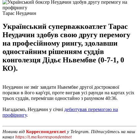
Тарас Неудачин
Український суперважкоатлет Тарас
Неудачин здобув свою другу перемогу
на професійному рингу, здолавши
одноcтайним рішенням суддів
конголезця Дідьє Ньвембве (0-7-1, 0
КО).
Неудачин не зміг завдати Ньвембве другої дострокової
поразки в його кар'єрі, проте виграв усі раунди на картах усіх
трьох суддів, перемігши одностайно з рахунком 40:36.
Нагадаємо, Неудачин у січні
дебютував перемогою на
профірингу
.
Новини від
Корреспондент.net
у Telegram. Підписуйтесь на наш
канал
https://t.me/korrespondentnet