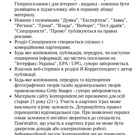
Гіперпосилання ( для інтернет - видань) - повинна бути
розміщена в підзаголовку або в першому абзаці
матеріалу.
Новини з позначками "Думка", "Експертиза", "Заява",
"Регіони", "Гроші", "Влада", "Вибори", "Тест-драйв",
"Спецпроекти", "Промо" публікуються на правах
реклами.
Розділ Спецпроекти створюється спільно з
комерційними партнерами.
Будь яке копіювання, публікація, передрук, чи наступне
поширення інформації, що містить посилання на
"Інтерфакс-Україна", EPA / UPG, суворо забороняється.
Власник веб-сторінки в розділі Я-Корреспондент є автор
публікації.
Будь-яке копіювання, передрук та відтворення
фотографічних творів та/або аудіовізуальних творів
правовласника Getty Images - суворо забороняється.
Матеріали сайту korrespondent.net призначені для осіб
старше 21 року (21+). Участь в азартних іграх може
викликати ігрову залежність. Дотримуйтесь правил
(принципів) відповідальної гри. При виявленні перших
ознак залежності негайно зверніться до спеціаліста.
Пам'ятайте, що участь в азартних іграх не може бути
джерелом доходів або альтернативою роботі.
Інформаційний ресурс korrespondent.net не проводить