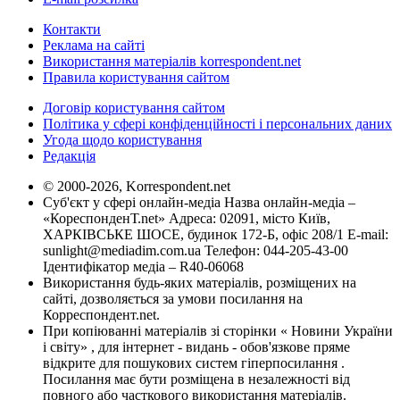
Контакти
Реклама на сайті
Використання матеріалів korrespondent.net
Правила користування сайтом
Договір користування сайтом
Політика у сфері конфіденційності і персональних даних
Угода щодо користування
Редакція
© 2000-2026, Korrespondent.net
Суб'єкт у сфері онлайн-медіа Назва онлайн-медіа –
«КореспонденТ.net» Адреса: 02091, місто Київ,
ХАРКІВСЬКЕ ШОСЕ, будинок 172-Б, офіс 208/1 E-mail:
sunlight@mediadim.com.ua
Телефон: 044-205-43-00
Ідентифікатор медіа – R40-06068
Використання будь-яких матеріалів, розміщених на
сайті, дозволяється за умови посилання на
Корреспондент.net.
При копіюванні матеріалів зі сторінки « Новини України
і світу» , для інтернет - видань - обов'язкове пряме
відкрите для пошукових систем гіперпосилання .
Посилання має бути розміщена в незалежності від
повного або часткового використання матеріалів.