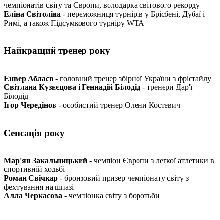
чемпіонатів світу та Європи, володарка світового рекорду
Еліна Світоліна
- переможниця турнірів у Брісбені, Дубаї і
Римі, а також Підсумкового турніру WTA
Найкращий тренер року
Енвер Аблаєв
- головний тренер збірної України з фрістайлу
Світлана Кузнєцова і Геннадій Білодід
- тренери Дар'ї
Білодід
Ігор Чередінов
- особистий тренер Олени Костевич
Сенсація року
Мар'ян Закальницький
- чемпіон Європи з легкої атлетики в
спортивній ходьбі
Роман Свічкар
- бронзовий призер чемпіонату світу з
фехтування на шпазі
Алла Черкасова
- чемпіонка світу з боротьби