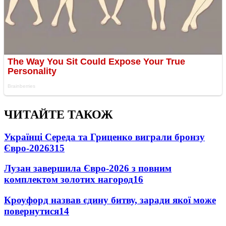
ЧИТАЙТЕ ТАКОЖ
Українці Середа та Гриценко виграли бронзу
Євро-2026
315
Лузан завершила Євро-2026 з повним
комплектом золотих нагород
16
Кроуфорд назвав єдину битву, заради якої може
повернутися
14