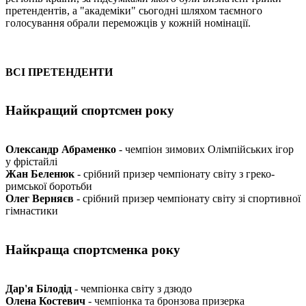
претендентів, а "академіки" сьогодні шляхом таємного
голосування обрали переможців у кожній номінації.
ВСІ ПРЕТЕНДЕНТИ
Найкращий спортсмен року
Олександр Абраменко
- чемпіон зимових Олімпійських ігор
у фрістайлі
Жан Беленюк
- срібний призер чемпіонату світу з греко-
римської боротьби
Олег Верняєв
- срібний призер чемпіонату світу зі спортивної
гімнастики
Найкраща спортсменка року
Дар'я Білодід
- чемпіонка світу з дзюдо
Олена Костевич
- чемпіонка та бронзова призерка