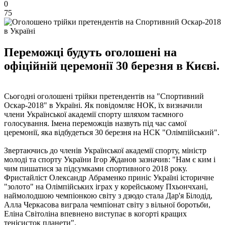
0
75
Переможці будуть оголошені на
офіційній церемонії 30 березня в Києві.
Сьогодні оголошені трійки претендентів на "Спортивний
Оскар-2018" в Україні. Як повідомляє НОК, їх визначили
члени Української академії спорту шляхом таємного
голосування. Імена переможців назвуть під час самої
церемонії, яка відбудеться 30 березня на НСК "Олімпійський".
Звертаючись до членів Української академії спорту, міністр
молоді та спорту України Ігор Жданов зазначив: "Нам є ким і
чим пишатися за підсумками спортивного 2018 року.
Фристайліст Олександр Абраменко приніс Україні історичне
"золото" на Олімпійських іграх у корейському Пхьончхані,
наймолодшою ​​чемпіонкою світу з дзюдо стала Дар'я Білодід,
Алла Черкасова виграла чемпіонат світу з вільної боротьби,
Еліна Світоліна впевнено виступає в когорті кращих
тенісисток планети".