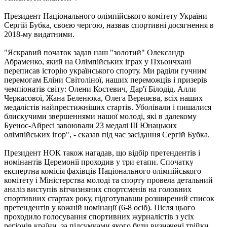
Президент Національного олімпійського комітету України
Сергій Бубка, своєю чергою, назвав спортивні досягнення в
2018-му видатними.
"Яскравий початок задав наш "золотий" Олександр
Абраменко, який на Олімпійських іграх у Пхьончхані
переписав історію українського спорту. Ми раділи гучним
перемогам Еліни Світоліної, наших переможців і призерів
чемпіонатів світу: Олени Костевич, Дар'ї Білодід, Алли
Черкасової, Жана Беленюка, Олега Верняєва, всіх наших
медалістів найпрестижніших стартів. Уболівали і пишалися
блискучими звершеннями нашої молоді, які в далекому
Буенос-Айресі завоювали 23 медалі III Юнацьких
олімпійських ігор", - сказав під час засідання Сергій Бубка.
Президент НОК також нагадав, що відбір претендентів і
номінантів Церемонії проходив у три етапи. Спочатку
експертна комісія фахівців Національного олімпійського
комітету і Міністерства молоді та спорту провела детальний
аналіз виступів вітчизняних спортсменів на головних
спортивних стартах року, підготувавши розширений список
претендентів у кожній номінації (6-8 осіб). Після цього
проходило голосування спортивних журналістів з усіх
регіонів країни, за підсумками якого були визначені трійки