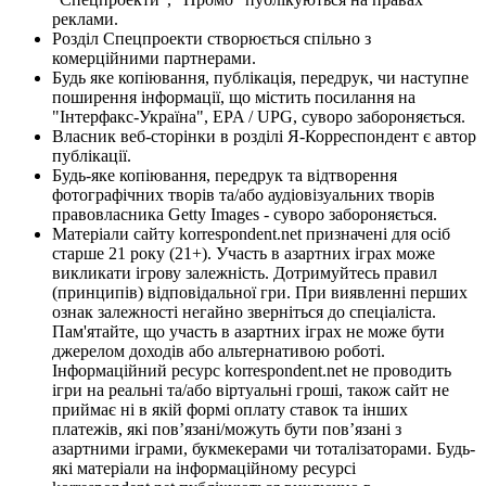
реклами.
Розділ Спецпроекти створюється спільно з
комерційними партнерами.
Будь яке копіювання, публікація, передрук, чи наступне
поширення інформації, що містить посилання на
"Інтерфакс-Україна", EPA / UPG, суворо забороняється.
Власник веб-сторінки в розділі Я-Корреспондент є автор
публікації.
Будь-яке копіювання, передрук та відтворення
фотографічних творів та/або аудіовізуальних творів
правовласника Getty Images - суворо забороняється.
Матеріали сайту korrespondent.net призначені для осіб
старше 21 року (21+). Участь в азартних іграх може
викликати ігрову залежність. Дотримуйтесь правил
(принципів) відповідальної гри. При виявленні перших
ознак залежності негайно зверніться до спеціаліста.
Пам'ятайте, що участь в азартних іграх не може бути
джерелом доходів або альтернативою роботі.
Інформаційний ресурс korrespondent.net не проводить
ігри на реальні та/або віртуальні гроші, також сайт не
приймає ні в якій формі оплату ставок та інших
платежів, які пов’язані/можуть бути пов’язані з
азартними іграми, букмекерами чи тоталізаторами. Будь-
які матеріали на інформаційному ресурсі