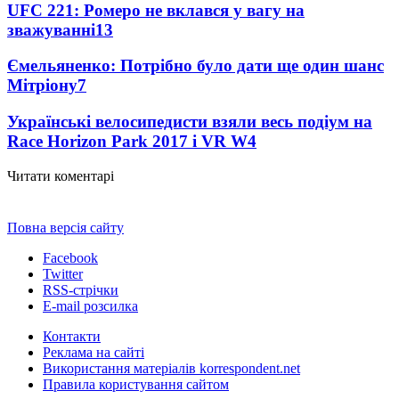
UFC 221: Ромеро не вклався у вагу на
зважуванні
13
Ємельяненко: Потрібно було дати ще один шанс
Мітріону
7
Українські велосипедисти взяли весь подіум на
Race Horizon Park 2017 і VR W
4
Читати коментарі
Повна версія сайту
Facebook
Twitter
RSS-стрічки
E-mail розсилка
Контакти
Реклама на сайті
Використання матеріалів korrespondent.net
Правила користування сайтом