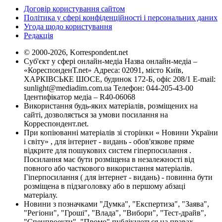
Договір користування сайтом
Політика у сфері конфіденційності і персональних даних
Угода щодо користування
Редакція
© 2000-2026, Korrespondent.net
Суб'єкт у сфері онлайн-медіа Назва онлайн-медіа –
«КореспонденТ.net» Адреса: 02091, місто Київ,
ХАРКІВСЬКЕ ШОСЕ, будинок 172-Б, офіс 208/1 E-mail:
sunlight@mediadim.com.ua
Телефон: 044-205-43-00
Ідентифікатор медіа – R40-06068
Використання будь-яких матеріалів, розміщених на
сайті, дозволяється за умови посилання на
Корреспондент.net.
При копіюванні матеріалів зі сторінки « Новини України
і світу» , для інтернет - видань - обов'язкове пряме
відкрите для пошукових систем гіперпосилання .
Посилання має бути розміщена в незалежності від
повного або часткового використання матеріалів.
Гіперпосилання ( для інтернет - видань) - повинна бути
розміщена в підзаголовку або в першому абзаці
матеріалу.
Новини з позначками "Думка", "Експертиза", "Заява",
"Регіони", "Гроші", "Влада", "Вибори", "Тест-драйв",
"Спецпроекти", "Промо" публікуються на правах