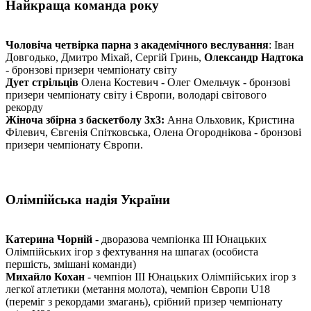
Найкраща команда року
Чоловіча четвірка парна з академічного веслування
: Іван
Довгодько, Дмитро Міхай, Сергій Гринь,
Олександр Надтока
- бронзові призери чемпіонату світу
Дует стрільців
Олена Костевич - Олег Омельчук - бронзові
призери чемпіонату світу і Європи, володарі світового
рекорду
Жіноча збірна з баскетболу 3х3:
Анна Ольховик, Кристина
Філевич, Євгенія Спітковська, Олена Огороднікова - бронзові
призери чемпіонату Європи.
Олімпійська надія України
Катерина Чорній
- дворазова чемпіонка III Юнацьких
Олімпійських ігор з фехтування на шпагах (особиста
першість, змішані команди)
Михайло Кохан
- чемпіон III Юнацьких Олімпійських ігор з
легкої атлетики (метання молота), чемпіон Європи U18
(переміг з рекордами змагань), срібний призер чемпіонату