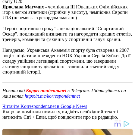
світу U20
Ярослава Магучих
- чемпіонка III Юнацьких Олімпійських
ігор з легкої атлетики (стрибки у висоту), чемпіонка Європи
U18 (перемогла з рекордом змагань)
"Герої спортивного року" - це національний "Спортивний
Оскар", покликаний визначити та нагородити кращих атлетів,
тренерів, команди та фахівців у спортивній галузі країни.
Нагадаємо, Українська Академія спорту була створена в 2007
році з ініціативи президента НОК України Сергія Бубки. До її
складу увійшли легендарні спортсмени, що завершили
активну спортивну діяльність і залишили значний слід у
спортивній історії.
Новини від
Корреспондент.net
в Telegram. Підписуйтесь на
наш канал
https://t.me/korrespondentnet
Читайте Korrespondent.net в Google News
Якщо ви помітили помилку, виділіть необхідний текст і
натисніть Ctrl + Enter, щоб повідомити про це редакцію.