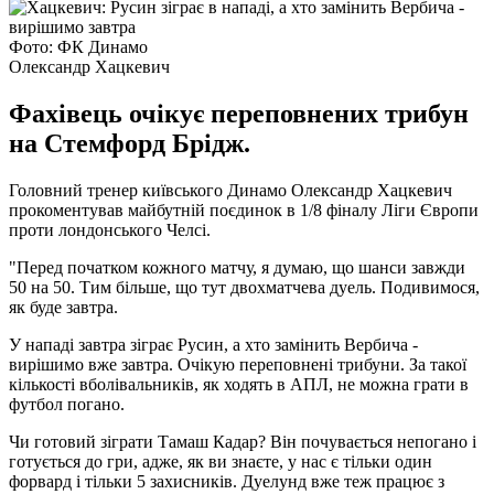
Фото: ФК Динамо
Олександр Хацкевич
Фахівець очікує переповнених трибун
на Стемфорд Брідж.
Головний тренер київського Динамо Олександр Хацкевич
прокоментував майбутній поєдинок в 1/8 фіналу Ліги Європи
проти лондонського Челсі.
"Перед початком кожного матчу, я думаю, що шанси завжди
50 на 50. Тим більше, що тут двохматчева дуель. Подивимося,
як буде завтра.
У нападі завтра зіграє Русин, а хто замінить Вербича -
вирішимо вже завтра. Очікую переповнені трибуни. За такої
кількості вболівальників, як ходять в АПЛ, не можна грати в
футбол погано.
Чи готовий зіграти Тамаш Кадар? Він почувається непогано і
готується до гри, адже, як ви знаєте, у нас є тільки один
форвард і тільки 5 захисників. Дуелунд вже теж працює з