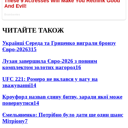
ЧИТАЙТЕ ТАКОЖ
Українці Середа та Гриценко виграли бронзу
Євро-2026
315
Лузан завершила Євро-2026 з повним
комплектом золотих нагород
16
UFC 221: Ромеро не вклався у вагу на
зважуванні
14
Кроуфорд назвав єдину битву, заради якої може
повернутися
14
Ємельяненко: Потрібно було дати ще один шанс
Мітріону
7