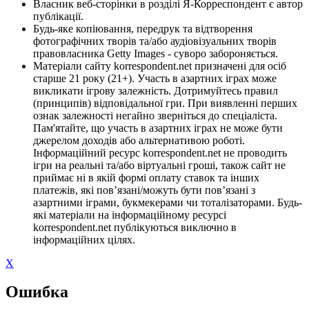
Власник веб-сторінки в розділі Я-Корреспондент є автор
публікації.
Будь-яке копіювання, передрук та відтворення
фотографічних творів та/або аудіовізуальних творів
правовласника Getty Images - суворо забороняється.
Матеріали сайту korrespondent.net призначені для осіб
старше 21 року (21+). Участь в азартних іграх може
викликати ігрову залежність. Дотримуйтесь правил
(принципів) відповідальної гри. При виявленні перших
ознак залежності негайно зверніться до спеціаліста.
Пам'ятайте, що участь в азартних іграх не може бути
джерелом доходів або альтернативою роботі.
Інформаційний ресурс korrespondent.net не проводить
ігри на реальні та/або віртуальні гроші, також сайт не
приймає ні в якій формі оплату ставок та інших
платежів, які пов’язані/можуть бути пов’язані з
азартними іграми, букмекерами чи тоталізаторами. Будь-
які матеріали на інформаційному ресурсі
korrespondent.net публікуються виключно в
інформаційних цілях.
X
Ошибка