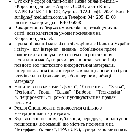
Суб'єкт у сфері онлайн-медіа Назва онлайн-медіа –
«КореспонденТ.net» Адреса: 02091, місто Київ,
ХАРКІВСЬКЕ ШОСЕ, будинок 172-Б, офіс 208/1 E-mail:
sunlight@mediadim.com.ua
Телефон: 044-205-43-00
Ідентифікатор медіа – R40-06068
Використання будь-яких матеріалів, розміщених на
сайті, дозволяється за умови посилання на
Корреспондент.net.
При копіюванні матеріалів зі сторінки « Новини України
і світу» , для інтернет - видань - обов'язкове пряме
відкрите для пошукових систем гіперпосилання .
Посилання має бути розміщена в незалежності від
повного або часткового використання матеріалів.
Гіперпосилання ( для інтернет - видань) - повинна бути
розміщена в підзаголовку або в першому абзаці
матеріалу.
Новини з позначками "Думка", "Експертиза", "Заява",
"Регіони", "Гроші", "Влада", "Вибори", "Тест-драйв",
"Спецпроекти", "Промо" публікуються на правах
реклами.
Розділ Спецпроекти створюється спільно з
комерційними партнерами.
Будь яке копіювання, публікація, передрук, чи наступне
поширення інформації, що містить посилання на
"Інтерфакс-Україна", EPA / UPG, суворо забороняється.