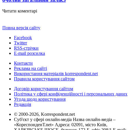
Читати коментарі
Повна версія сайту
Facebook
Twitter
RSS-стрічки
E-mail розсилка
Контакти
Реклама на сайті
Використання матеріалів korrespondent.net
Правила користування сайтом
Договір користування сайтом
Політика у сфері конфіденційності і персональних даних
Угода щодо користування
Редакція
© 2000-2026, Korrespondent.net
Суб'єкт у сфері онлайн-медіа Назва онлайн-медіа –
«КореспонденТ.net» Адреса: 02091, місто Київ,
ХАРКІВСЬКЕ ШОСЕ, будинок 172-Б, офіс 208/1 E-mail: