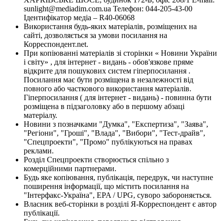
sunlight@mediadim.com.ua
Телефон: 044-205-43-00
Ідентифікатор медіа – R40-06068
Використання будь-яких матеріалів, розміщених на
сайті, дозволяється за умови посилання на
Корреспондент.net.
При копіюванні матеріалів зі сторінки « Новини України
і світу» , для інтернет - видань - обов'язкове пряме
відкрите для пошукових систем гіперпосилання .
Посилання має бути розміщена в незалежності від
повного або часткового використання матеріалів.
Гіперпосилання ( для інтернет - видань) - повинна бути
розміщена в підзаголовку або в першому абзаці
матеріалу.
Новини з позначками "Думка", "Експертиза", "Заява",
"Регіони", "Гроші", "Влада", "Вибори", "Тест-драйв",
"Спецпроекти", "Промо" публікуються на правах
реклами.
Розділ Спецпроекти створюється спільно з
комерційними партнерами.
Будь яке копіювання, публікація, передрук, чи наступне
поширення інформації, що містить посилання на
"Інтерфакс-Україна", EPA / UPG, суворо забороняється.
Власник веб-сторінки в розділі Я-Корреспондент є автор
публікації.