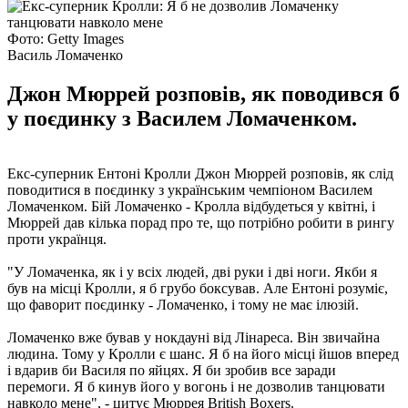
Фото: Getty Images
Василь Ломаченко
Джон Мюррей розповів, як поводився б
у поєдинку з Василем Ломаченком.
Екс-суперник Ентоні Кролли Джон Мюррей розповів, як слід
поводитися в поєдинку з українським чемпіоном Василем
Ломаченком. Бій Ломаченко - Кролла відбудеться у квітні, і
Мюррей дав кілька порад про те, що потрібно робити в рингу
проти українця.
"У Ломаченка, як і у всіх людей, дві руки і дві ноги. Якби я
був на місці Кролли, я б грубо боксував. Але Ентоні розуміє,
що фаворит поєдинку - Ломаченко, і тому не має ілюзій.
Ломаченко вже бував у нокдауні від Лінареса. Він звичайна
людина. Тому у Кролли є шанс. Я б на його місці йшов вперед
і вдарив би Василя по яйцях. Я би зробив все заради
перемоги. Я б кинув його у вогонь і не дозволив танцювати
навколо мене", - цитує Мюррея British Boxers.