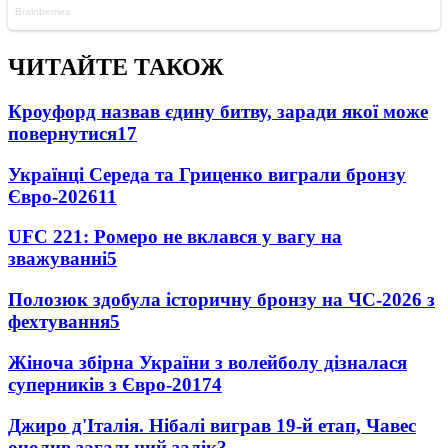
ЧИТАЙТЕ ТАКОЖ
Кроуфорд назвав єдину битву, заради якої може
повернутися
17
Українці Середа та Гриценко виграли бронзу
Євро-2026
11
UFC 221: Ромеро не вклався у вагу на
зважуванні
5
Полозюк здобула історичну бронзу на ЧС-2026 з
фехтування
5
Жіноча збірна України з волейболу дізналася
суперників з Євро-2017
4
Джиро д'Італія. Нібалі виграв 19-й етап, Чавес
очолив загальний залік
3