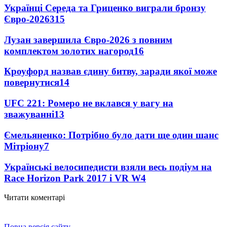
Українці Середа та Гриценко виграли бронзу
Євро-2026
315
Лузан завершила Євро-2026 з повним
комплектом золотих нагород
16
Кроуфорд назвав єдину битву, заради якої може
повернутися
14
UFC 221: Ромеро не вклався у вагу на
зважуванні
13
Ємельяненко: Потрібно було дати ще один шанс
Мітріону
7
Українські велосипедисти взяли весь подіум на
Race Horizon Park 2017 і VR W
4
Читати коментарі
Повна версія сайту