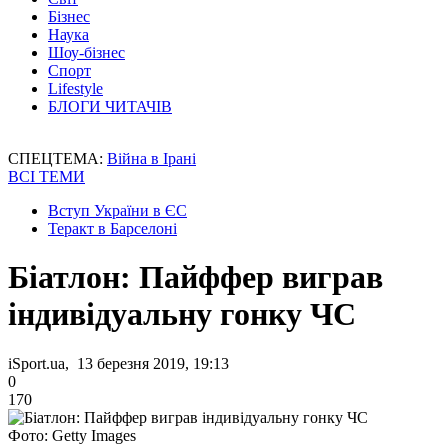
Бізнес
Наука
Шоу-бізнес
Спорт
Lifestyle
БЛОГИ ЧИТАЧІВ
СПЕЦТЕМА:
Війна в Ірані
ВСІ ТЕМИ
Вступ України в ЄС
Теракт в Барселоні
Біатлон: Пайффер виграв
індивідуальну гонку ЧС
iSport.ua, 13 березня 2019, 19:13
0
170
Фото: Getty Images