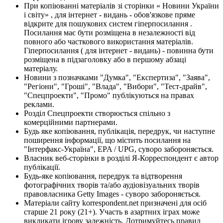
При копіюванні матеріалів зі сторінки « Новини України
і світу» , для інтернет - видань - обов'язкове пряме
відкрите для пошукових систем гіперпосилання .
Посилання має бути розміщена в незалежності від
повного або часткового використання матеріалів.
Гіперпосилання ( для інтернет - видань) - повинна бути
розміщена в підзаголовку або в першому абзаці
матеріалу.
Новини з позначками "Думка", "Експертиза", "Заява",
"Регіони", "Гроші", "Влада", "Вибори", "Тест-драйв",
"Спецпроекти", "Промо" публікуються на правах
реклами.
Розділ Спецпроекти створюється спільно з
комерційними партнерами.
Будь яке копіювання, публікація, передрук, чи наступне
поширення інформації, що містить посилання на
"Інтерфакс-Україна", EPA / UPG, суворо забороняється.
Власник веб-сторінки в розділі Я-Корреспондент є автор
публікації.
Будь-яке копіювання, передрук та відтворення
фотографічних творів та/або аудіовізуальних творів
правовласника Getty Images - суворо забороняється.
Матеріали сайту korrespondent.net призначені для осіб
старше 21 року (21+). Участь в азартних іграх може
викликати ігрову залежність. Дотримуйтесь правил