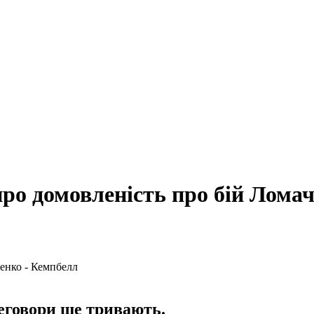
ро домовленість про бій Лома
еговори ще тривають.