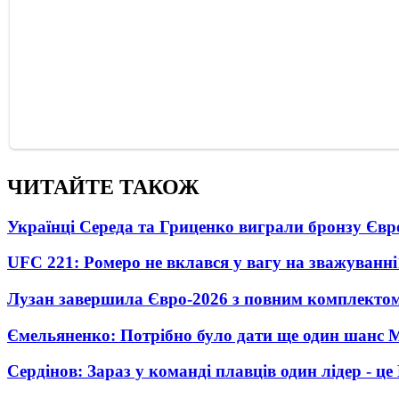
ЧИТАЙТЕ ТАКОЖ
Українці Середа та Гриценко виграли бронзу Євр
UFC 221: Ромеро не вклався у вагу на зважуванні
Лузан завершила Євро-2026 з повним комплектом
Ємельяненко: Потрібно було дати ще один шанс 
Сердінов: Зараз у команді плавців один лідер - 