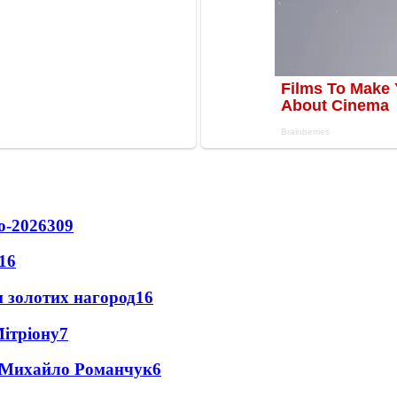
о-2026
309
16
 золотих нагород
16
Мітріону
7
це Михайло Романчук
6