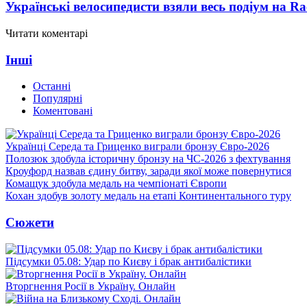
Українські велосипедисти взяли весь подіум на Ra
Читати коментарі
Інші
Останні
Популярні
Коментовані
Українці Середа та Гриценко виграли бронзу Євро-2026
Полозюк здобула історичну бронзу на ЧС-2026 з фехтування
Кроуфорд назвав єдину битву, заради якої може повернутися
Комащук здобула медаль на чемпіонаті Європи
Кохан здобув золоту медаль на етапі Континентального туру
Сюжети
Підсумки 05.08: Удар по Києву і брак антибалістики
Вторгнення Росії в Україну. Онлайн