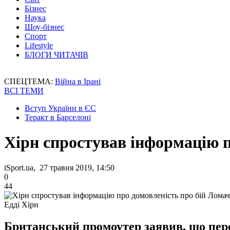
Бізнес
Наука
Шоу-бізнес
Спорт
Lifestyle
БЛОГИ ЧИТАЧІВ
СПЕЦТЕМА:
Війна в Ірані
ВСІ ТЕМИ
Вступ України в ЄС
Теракт в Барселоні
Хірн спростував інформацію п
iSport.ua, 27 травня 2019, 14:50
0
44
Едді Хірн
Британський промоутер заявив, що пер