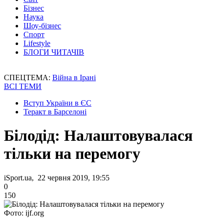
Бізнес
Наука
Шоу-бізнес
Спорт
Lifestyle
БЛОГИ ЧИТАЧІВ
СПЕЦТЕМА:
Війна в Ірані
ВСІ ТЕМИ
Вступ України в ЄС
Теракт в Барселоні
Білодід: Налаштовувалася
тільки на перемогу
iSport.ua, 22 червня 2019, 19:55
0
150
Фото: ijf.org