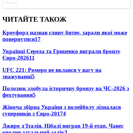
ЧИТАЙТЕ ТАКОЖ
Кроуфорд назвав єдину битву, заради якої може
повернутися
17
Українці Середа та Гриценко виграли бронзу
Євро-2026
11
UFC 221: Ромеро не вклався у вагу на
зважуванні
5
Полозюк здобула історичну бронзу на ЧС-2026 з
фехтування
5
Жіноча збірна України з волейболу дізналася
суперників з Євро-2017
4
Джиро д'Італія. Нібалі виграв 19-й етап, Чавес
очолив загальний залік
3