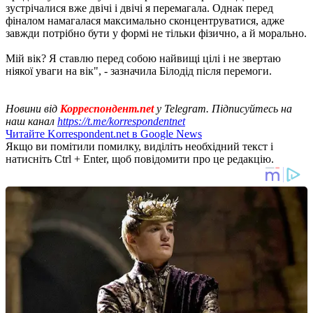
зустрічалися вже двічі і двічі я перемагала. Однак перед
фіналом намагалася максимально сконцентруватися, адже
завжди потрібно бути у формі не тільки фізично, а й морально.
Мій вік? Я ставлю перед собою найвищі цілі і не звертаю
ніякої уваги на вік", - зазначила Білодід після перемоги.
Новини від
Корреспондент.net
у Telegram. Підписуйтесь на
наш канал
https://t.me/korrespondentnet
Читайте Korrespondent.net в Google News
Якщо ви помітили помилку, виділіть необхідний текст і
натисніть Ctrl + Enter, щоб повідомити про це редакцію.