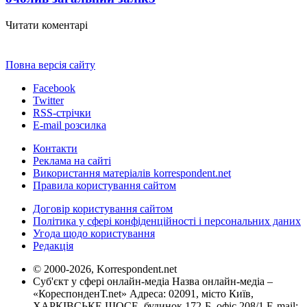
Читати коментарі
Повна версія сайту
Facebook
Twitter
RSS-стрічки
E-mail розсилка
Контакти
Реклама на сайті
Використання матеріалів korrespondent.net
Правила користування сайтом
Договір користування сайтом
Політика у сфері конфіденційності і персональних даних
Угода щодо користування
Редакція
© 2000-2026, Korrespondent.net
Суб'єкт у сфері онлайн-медіа Назва онлайн-медіа –
«КореспонденТ.net» Адреса: 02091, місто Київ,
ХАРКІВСЬКЕ ШОСЕ, будинок 172-Б, офіс 208/1 E-mail: