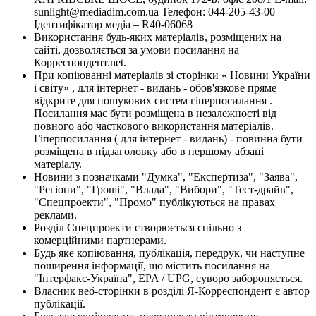
sunlight@mediadim.com.ua
Телефон: 044-205-43-00
Ідентифікатор медіа – R40-06068
Використання будь-яких матеріалів, розміщених на
сайті, дозволяється за умови посилання на
Корреспондент.net.
При копіюванні матеріалів зі сторінки « Новини України
і світу» , для інтернет - видань - обов'язкове пряме
відкрите для пошукових систем гіперпосилання .
Посилання має бути розміщена в незалежності від
повного або часткового використання матеріалів.
Гіперпосилання ( для інтернет - видань) - повинна бути
розміщена в підзаголовку або в першому абзаці
матеріалу.
Новини з позначками "Думка", "Експертиза", "Заява",
"Регіони", "Гроші", "Влада", "Вибори", "Тест-драйв",
"Спецпроекти", "Промо" публікуються на правах
реклами.
Розділ Спецпроекти створюється спільно з
комерційними партнерами.
Будь яке копіювання, публікація, передрук, чи наступне
поширення інформації, що містить посилання на
"Інтерфакс-Україна", EPA / UPG, суворо забороняється.
Власник веб-сторінки в розділі Я-Корреспондент є автор
публікації.