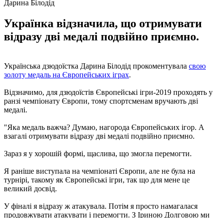
Дарина Білодід
Українка відзначила, що отримувати
відразу дві медалі подвійно приємно.
Українська дзюдоїстка Дарина Білодід прокоментувала
свою
золоту медаль на Європейських іграх
.
Відзначимо, для дзюдоїстів Європейські ігри-2019 проходять у
ранзі чемпіонату Європи, тому спортсменам вручають дві
медалі.
"Яка медаль важча? Думаю, нагорода Європейських ігор. А
взагалі отримувати відразу дві медалі подвійно приємно.
Зараз я у хорошій формі, щаслива, що змогла перемогти.
Я раніше виступала на чемпіонаті Європи, але не була на
турнірі, такому як Європейські ігри, так що для мене це
великий досвід.
У фіналі я відразу ж атакувала. Потім я просто намагалася
продовжувати атакувати і перемогти. З Іриною Долговою ми