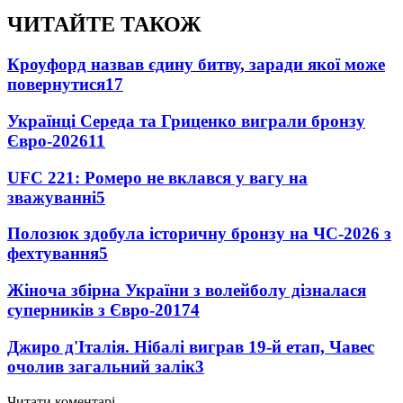
ЧИТАЙТЕ ТАКОЖ
Кроуфорд назвав єдину битву, заради якої може
повернутися
17
Українці Середа та Гриценко виграли бронзу
Євро-2026
11
UFC 221: Ромеро не вклався у вагу на
зважуванні
5
Полозюк здобула історичну бронзу на ЧС-2026 з
фехтування
5
Жіноча збірна України з волейболу дізналася
суперників з Євро-2017
4
Джиро д'Італія. Нібалі виграв 19-й етап, Чавес
очолив загальний залік
3
Читати коментарі