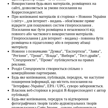
Використання будь-яких матеріалів, розміщених на
сайті, дозволяється за умови посилання на
Корреспондент.net.
При копіюванні матеріалів зі сторінки « Новини України
і світу» , для інтернет - видань - обов'язкове пряме
відкрите для пошукових систем гіперпосилання .
Посилання має бути розміщена в незалежності від
повного або часткового використання матеріалів.
Гіперпосилання ( для інтернет - видань) - повинна бути
розміщена в підзаголовку або в першому абзаці
матеріалу.
Новини з позначками "Думка", "Експертиза", "Заява",
"Регіони", "Гроші", "Влада", "Вибори", "Тест-драйв",
"Спецпроекти", "Промо" публікуються на правах
реклами.
Розділ Спецпроекти створюється спільно з
комерційними партнерами.
Будь яке копіювання, публікація, передрук, чи наступне
поширення інформації, що містить посилання на
"Інтерфакс-Україна", EPA / UPG, суворо забороняється.
Власник веб-сторінки в розділі Я-Корреспондент є автор
публікації.
Будь-яке копіювання, передрук та відтворення
фотографічних творів та/або аудіовізуальних творів
правовласника Getty Images - суворо забороняється.