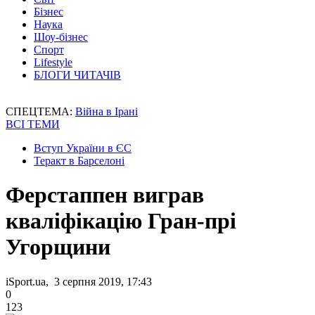
Бізнес
Наука
Шоу-бізнес
Спорт
Lifestyle
БЛОГИ ЧИТАЧІВ
СПЕЦТЕМА:
Війна в Ірані
ВСІ ТЕМИ
Вступ України в ЄС
Теракт в Барселоні
Ферстаппен виграв
кваліфікацію Гран-прі
Угорщини
iSport.ua, 3 серпня 2019, 17:43
0
123