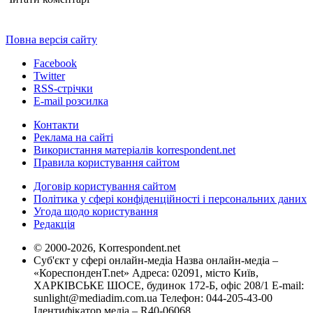
Повна версія сайту
Facebook
Twitter
RSS-стрічки
E-mail розсилка
Контакти
Реклама на сайті
Використання матеріалів korrespondent.net
Правила користування сайтом
Договір користування сайтом
Політика у сфері конфіденційності і персональних даних
Угода щодо користування
Редакція
© 2000-2026, Korrespondent.net
Суб'єкт у сфері онлайн-медіа Назва онлайн-медіа –
«КореспонденТ.net» Адреса: 02091, місто Київ,
ХАРКІВСЬКЕ ШОСЕ, будинок 172-Б, офіс 208/1 E-mail:
sunlight@mediadim.com.ua
Телефон: 044-205-43-00
Ідентифікатор медіа – R40-06068