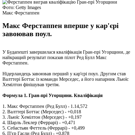
Фото: Getty Images
Макс Ферстаппен
Макс Ферстаппен вперше у кар'єрі
завоював поул.
У Будапешті завершилася кваліфікація Гран-прі Угорщини, де
найкращий результат показав пілот Ред Булл Макс
Ферстаппен.
Нідерландець завоював перший у кар'єрі поул. Другим став
Валттері Боттас із команди Мерседес, а його напарник Льюїс
Хемілтон фінішував третім.
Формула 1. Гран-прі Угорщини. Кваліфікація
1. Макс Ферстаппен (Ред Булл) - 1.14,572
2. Валттері Боттас (Мерседес) - +0,018
3. Льюїс Хемілтон (Мерседес) - +0,197
4. Шарль Леклер (Феррарі) - +0,471
5. Себастьян Феттель (Феррарі) - +0,499
6. П'єр Гасли (Ред Булл) - +0,878